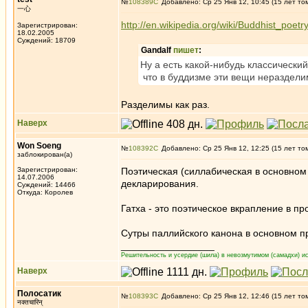
№
108389
Добавлено: Ср 25 Янв 12, 10:45 (15 лет то
一心
http://en.wikipedia.org/wiki/Buddhist_poetr
Зарегистрирован:
18.02.2005
Суждений: 18709
Gandalf
пишет
:
Ну а есть какой-нибудь классически
что в буддизме эти вещи неразделим
Разделимы как раз.
Наверх
Won Soeng
№
108392
Добавлено: Ср 25 Янв 12, 12:25 (15 лет то
заблокирован(а)
Зарегистрирован:
Поэтическая (силлабическая в основном
14.07.2006
декларирования.
Суждений: 14466
Откуда: Королев
Гатха - это поэтическое вкрапление в п
Сутры паллийского канона в основном пр
_________________
Решительность и усердие (шила) в невозмутимом (самадхи) ис
Наверх
Полосатик
№
108393
Добавлено: Ср 25 Янв 12, 12:46 (15 лет то
नक्तचारिन्