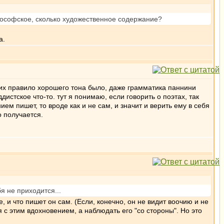
илософское, сколько художественное содержание?
а.
у них правило хорошего тона было, даже грамматика паннини
дистское что-то. тут я понимаю, если говорить о поэтах, так
ием пишет, то вроде как и не сам, и значит и верить ему в себя
о получается.
бя не приходится...
, и что пишет он сам. (Если, конечно, он не видит воочию и не
я с этим вдохновением, а наблюдать его "со стороны". Но это