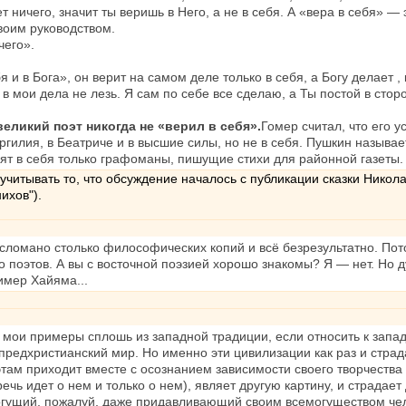
ет ничего, значит ты веришь в Него, а не в себя. А «вера в себя» —
воим руководством.
чего».
бя и в Бога», он верит на самом деле только в себя, а Богу делает
в мои дела не лезь. Я сам по себе все сделаю, а Ты постой в стор
великий поэт никогда не «верил в себя».
Гомер считал, что его 
гилия, в Беатриче и в высшие силы, но не в себя. Пушкин называе
ят в себя только графоманы, пишущие стихи для районной газеты.
читывать то, что обсуждение началось с публикации сказки Николая
ихов").
» сломано столько философических копий и всё безрезультатно. Пот
о поэтов. А вы с восточной поэзией хорошо знакомы? Я — нет. Но д
имер Хайяма...
, мои примеры сплошь из западной традиции, если относить к зап
и предхристианский мир. Но именно эти цивилизации как раз и стр
этам приходит вместе с осознанием зависимости своего творчества 
речь идет о нем и только о нем), являет другую картину, и страда
гущий, пожалуй, даже придавливающий своим всемогуществом чело