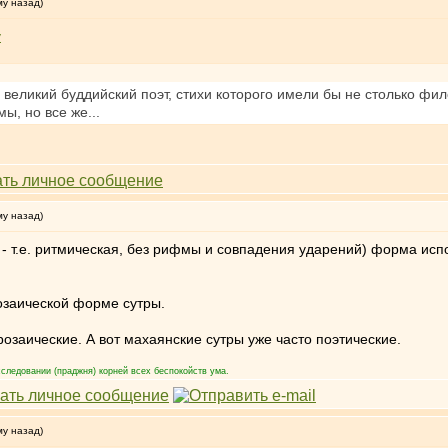
му назад)
y
й великий буддийский поэт, стихи которого имели бы не столько 
ы, но все же...
му назад)
 - т.е. ритмическая, без рифмы и совпадения ударений) форма исп
розаической форме сутры.
озаические. А вот махаянские сутры уже часто поэтические.
следовании (праджня) корней всех беспокойств ума.
му назад)