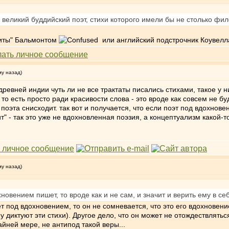
й великий буддийский поэт, стихи которого имели бы не столько ф
риты" Бальмонтом
или английский подстрочник Коувелл
му назад)
в древней индии чуть ли не все трактаты писались стихами, такое 
то есть просто ради красивости слова - это вроде как совсем не буд
поэта снисходит. так вот и получается, что если поэт под вдохновен
ит" - так это уже не вдохновленная поэзия, а концептуализм какой-т
му назад)
хновением пишет, то вроде как и не сам, и значит и верить ему в се
 под вдохновением, то он не сомневается, что это его вдохновение
у диктуют эти стихи). Другое дело, что он может не отождествлятьс
айней мере, не антипод такой веры...