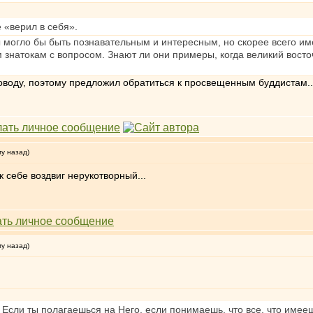
 «верил в себя».
 могло бы быть познавательным и интересным, но скорее всего име
м знатокам с вопросом. Знают ли они примеры, когда великий восто
поводу, поэтому предложил обратиться к просвещенным буддистам..
му назад)
к себе воздвиг нерукотворный...
му назад)
бя. Если ты полагаешься на Него, если понимаешь, что все, что имее