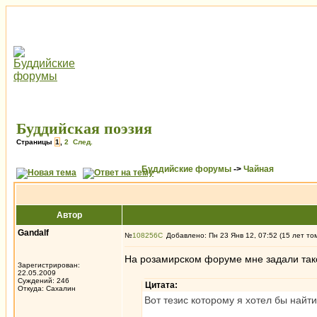
Буддийская поэзия
Страницы
1
,
2
След.
Буддийские форумы
->
Чайная
Автор
Gandalf
№
108256
Добавлено: Пн 23 Янв 12, 07:52 (15 лет то
На розамирском форуме мне задали так
Зарегистрирован:
22.05.2009
Суждений: 246
Цитата:
Откуда: Сахалин
Вот тезис которому я хотел бы найт