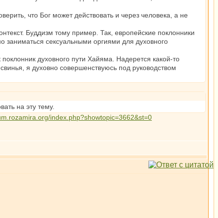
верить, что Бог может действовать и через человека, а не
онтекст. Буддизм тому пример. Так, европейские поклонники
жно заниматься сексуальными оргиями для духовного
к поклонник духовного пути Хайяма. Надерется какой-то
я свинья, я духовно совершенствуюсь под руководством
вать на эту тему.
orum.rozamira.org/index.php?showtopic=3662&st=0