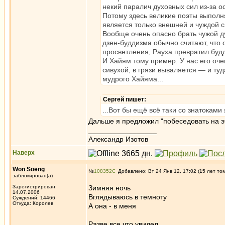
некий паралич духовных сил из-за о
Потому здесь великие поэты выполня
является только внешней и чуждой с
Вообще очень опасно брать чужой ду
дзен-буддизма обычно считают, что 
просветления, Рауха превратил будди
И Хайям тому пример. У нас его оче
сивухой, в грязи вываляется — и ту
мудрого Хайяма...
Сергей пишет:
...Вот бы ещё всё таки со знатоками
Дальше я предложил "побеседовать на эт
_________________
Александр Изотов
Наверх
Won Soeng
№
108352
Добавлено: Вт 24 Янв 12, 17:02 (15 лет то
заблокирован(а)
Зарегистрирован:
Зимняя ночь
14.07.2006
Вглядываюсь в темноту
Суждений: 14466
Откуда: Королев
А она - в меня
Разве все что увидел