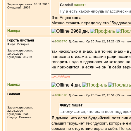
Зарегистрирован: 08.11.2010
Gandalf
пишет
:
Суждений: 2607
Ну а есть какой-нибудь классически
Это Ащвагхоша.
Можно скачать переделку его "Буддача
Наверх
Горсть листьев
№
108397
Добавлено: Ср 25 Янв 12, 14:23 (15 лет то
Фикус, Историк
Зарегистрирован:
так насколько я знаю, а я точно знаю - 
10.09.2010
написана стихами. а поэзия ради поэзии 
Суждений: 31235
говорить надо о вдохновении которое на 
не приходится. а если же он "в себя вер
_________________
нео-буддист
Наверх
Gandalf
№
108401
Добавлено: Ср 25 Янв 12, 15:51 (15 лет то
Фикус пишет:
Зарегистрирован:
22.05.2009
...получается, что если поэт под вдо
Суждений: 246
Откуда: Сахалин
Я думаю, что если буддийский поэт пишет
слышит "воушие" тех "духов", которые ем
совсем не отсутствие веры в себя. По кр