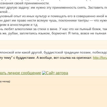
сознания своей приниженности.
ют другую задачу: им нужно эту приниженность снять. Заставить по
илой...
ховный опыт из иных культур и помещать его в совершенно иной к
он дает им право нести всякую чушь, поклонники тантры — что ну
зм в агностицизм и т.д.
нь любят алкоголики за стихи о вине. У нас что ни пьяный бомж, та
да же, рубаи, заплетаясь языком, бормочет. Я типа, вовсе не пьяна
 японской или какой другой, буддистской традиции поэзии, побеседо
у тему" с буддистами. А вообще, вот ссылка на оригинал:
http://f
му назад)