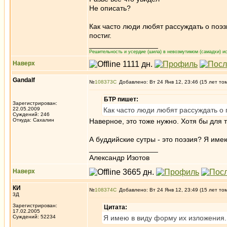
Не описать?
Как часто люди любят рассуждать о поэзи
постиг.
_________________
Решительность и усердие (шила) в невозмутимом (самадхи) ис
Наверх
Gandalf
№
108373
Добавлено: Вт 24 Янв 12, 23:46 (15 лет то
БТР пишет:
Зарегистрирован:
22.05.2009
Как часто люди любят рассуждать о п
Суждений: 246
Откуда: Сахалин
Наверное, это тоже нужно. Хотя бы для 
А буддийские сутры - это поэзия? Я име
_________________
Александр Изотов
Наверх
КИ
№
108374
Добавлено: Вт 24 Янв 12, 23:49 (15 лет то
3Д
Зарегистрирован:
Цитата:
17.02.2005
Суждений: 52234
Я имею в виду форму их изложения.