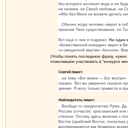
без которого иссякнет вода и не буд
ни силами, ни Своей любовью, ни С
«Ибо без Меня не можете делать ни
...Обычно когда человек «верит в се
признаю Твое существование, но Ты 
Вот еще о чем я подумал.
Ни один 
«Божественной комедии» верит в Вер
«к священной жертве» Аполлон. Вер
(Чтобы понять последнюю фразу, нужно у
пожелавшем участвовать в "конкурсе жен
Сергей пишет:
...на тему «Бог вовне — Бог внутри
сказки». Вот вы уверенно сказали пр
зрения. Я могу только привести в пр
Наблюдатель пишет:
...Вообще-то предпочитаю Руми. Да
Россию (отчасти): христианский ил
степени. Потому здесь величие к по
Восток (арабский Восток, поскольку 
воспринимается как безмерно всемо