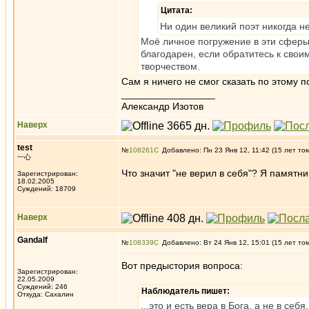
Цитата:
Ни один великий поэт никогда не
Моё личное погружение в эти сферы
благодарен, если обратитесь к свои
творчеством.
Сам я ничего не смог сказать по этому 
_________________
Александр Изотов
Наверх
test
№
108261
Добавлено: Пн 23 Янв 12, 11:42 (15 лет то
一心
Что значит "не верил в себя"? Я памятни
Зарегистрирован:
18.02.2005
Суждений: 18709
Наверх
Gandalf
№
108339
Добавлено: Вт 24 Янв 12, 15:01 (15 лет то
Вот предыстория вопроса:
Зарегистрирован:
22.05.2009
Суждений: 246
Наблюдатель пишет:
Откуда: Сахалин
...это и есть вера в Бога, а не в се