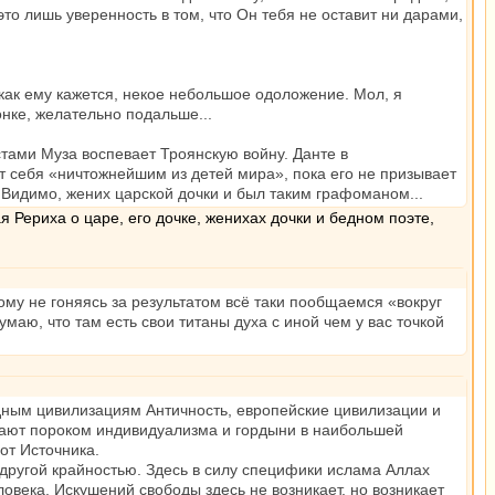
 это лишь уверенность в том, что Он тебя не оставит ни дарами,
 , как ему кажется, некое небольшое одоложение. Мол, я
онке, желательно подальше...
устами Муза воспевает Троянскую войну. Данте в
т себя «ничтожнейшим из детей мира», пока его не призывает
 Видимо, жених царской дочки и был таким графоманом...
 Рериха о царе, его дочке, женихах дочки и бедном поэте,
ому не гоняясь за результатом всё таки пообщаемся «вокруг
умаю, что там есть свои титаны духа с иной чем у вас точкой
адным цивилизациям Античность, европейские цивилизации и
адают пороком индивидуализма и гордыни в наибольшей
от Источника.
ет другой крайностью. Здесь в силу специфики ислама Аллах
века. Искушений свободы здесь не возникает, но возникает