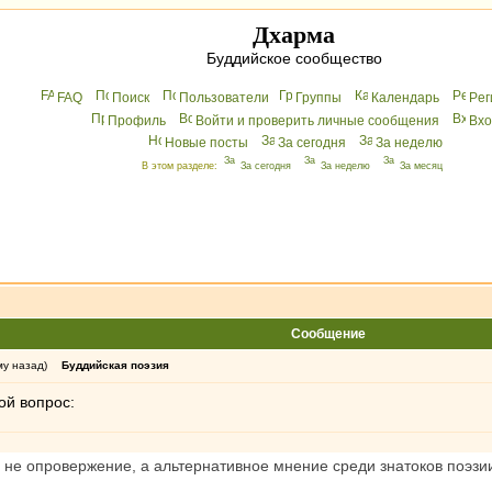
Дхарма
Буддийское сообщество
FAQ
Поиск
Пользователи
Группы
Календарь
Peг
Профиль
Войти и проверить личные сообщения
Вхo
Новые посты
За сегодня
За неделю
В этом разделе:
За сегодня
За неделю
За месяц
Сообщение
му назад)
Буддийская поэзия
ой вопрос:
и не опровержение, а альтернативное мнение среди знатоков поэз