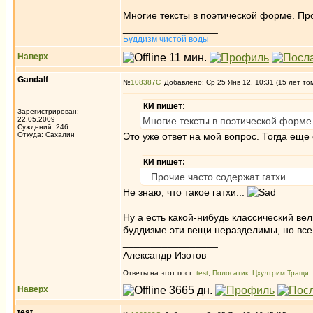
Многие тексты в поэтической форме. Про
_________________
Буддизм чистой воды
Наверх
Gandalf
№
108387
Добавлено: Ср 25 Янв 12, 10:31 (15 лет то
КИ пишет:
Зарегистрирован:
22.05.2009
Многие тексты в поэтической форме.
Суждений: 246
Откуда: Сахалин
Это уже ответ на мой вопрос. Тогда еще
КИ пишет:
...Прочие часто содержат гатхи.
Не знаю, что такое гатхи...
Ну а есть какой-нибудь классический ве
буддизме эти вещи неразделимы, но все ж
_________________
Александр Изотов
Ответы на этот пост:
test
,
Полосатик
,
Цхултрим Тращи
Наверх
test