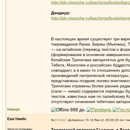
http://elo-rinpoche.ru/teachings/books/kan
Данджур:
http://elo-rinpoche.ru/teachings/books/teng
В настоящее время существует три вари
тхеравадинов Ланки, Бирмы (Мьянмы), Т
— на китайском (перевод текстов и форм
(формирование в основном завершилось в 
Китайская Трипитака авторитетна для бу
Тибета, Монголии и российских буддисто
совпадают, а в каких-то отношениях доп
произведений тантрической литературы, 
представлены поздние логико-эпистемол
Трипитаки отражены более ранние редакц
(пали — никая) содержатся переводы б
текстов, известных нам по палийскому Ка
отсутствуют сочинения тибетских авторо
Наверх
Еше Нинбо
№
107364
Добавлено: Пт 13 Янв 12, 05:28 (15 лет то
Зарегистрирован:
Трипитакой является Ганджур, а Данд