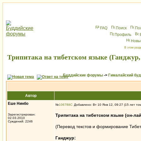
FAQ
Поиск
По
Профиль
Новы
В этом разд
Трипитака на тибетском языке (Ганджур,
Буддийские форумы
->
Гималайский бу
Автор
Еше Нинбо
№
106788
Добавлено: Вт 10 Янв 12, 09:27 (15 лет то
Зарегистрирован:
Трипитака на тибетском языке (он-лай
02.03.2010
Суждений: 2246
(Перевод текстов и формирование Тибетс
Ганджур: