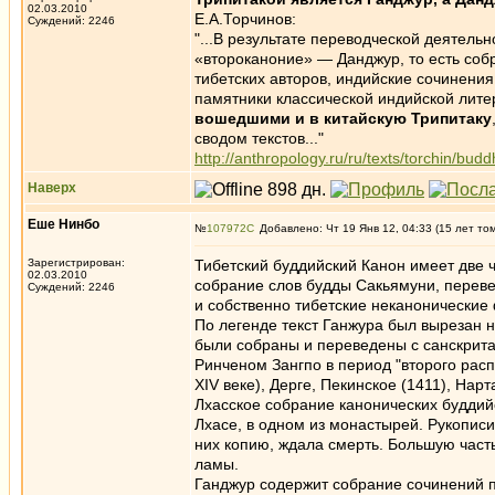
02.03.2010
Е.А.Торчинов:
Суждений: 2246
"...В результате переводческой деятель
«второканоние» — Данджур, то есть со
тибетских авторов, индийские сочинения
памятники классической индийской литер
вошедшими и в китайскую Трипитаку
сводом текстов..."
http://anthropology.ru/ru/texts/torchin/bud
Наверх
Еше Нинбо
№
107972
Добавлено: Чт 19 Янв 12, 04:33 (15 лет то
Зарегистрирован:
Тибетский буддийский Канон имеет две ча
02.03.2010
собрание слов будды Сакьямуни, перевед
Суждений: 2246
и собственно тибетские неканонические
По легенде текст Ганжура был вырезан н
были собраны и переведены с санскрита
Ринченом Зангпо в период "второго расп
XIV веке), Дерге, Пекинское (1411), Нар
Лхасское собрание канонических буддийс
Лхасе, в одном из монастырей. Рукописи
них копию, ждала смерть. Большую част
ламы.
Ганджур содержит собрание сочинений п