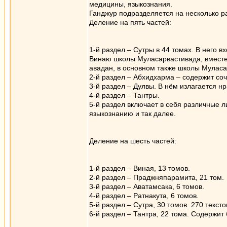
медицины, языкознания.
Ганджур подразделяется на несколько ра
Деление на пять частей:
1-й раздел – Сутры в 44 томах. В него в
Винаю школы Муласарвастивада, вместе
авадан, в основном также школы Муласа
2-й раздел – Абхидхарма – содержит с
3-й раздел – Дулвы. В нём излагается 
4-й раздел – Тантры.
5-й раздел включает в себя различные 
языкознанию и так далее.
Деление на шесть частей:
1-й раздел – Виная, 13 томов.
2-й раздел – Праджняпарамита, 21 том.
3-й раздел – Аватамсака, 6 томов.
4-й раздел – Ратнакута, 6 томов.
5-й раздел – Сутра, 30 томов. 270 тексто
6-й раздел – Тантра, 22 тома. Содержит 