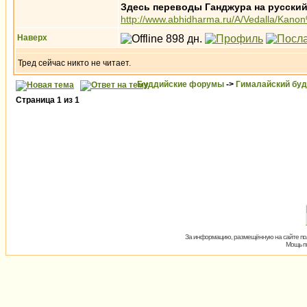
Здесь переводы Ганджура на русский
http://www.abhidharma.ru/A/Vedalla/Kano
Наверх
Тред сейчас никто не читает.
Буддийские форумы
->
Гималайский бу
Страница
1
из
1
За информацию, размещённую на сайте пол
Мощь пх