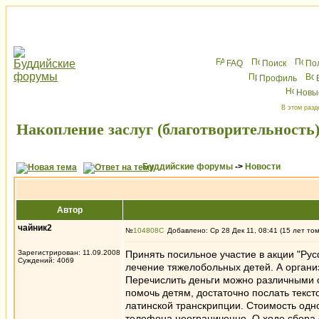
FAQ
Поиск
По
Профиль
Новы
В этом разд
Накопление заслуг (благотворительность
Буддийские форумы
->
Новости
Автор
чайник2
№
104808
Добавлено: Ср 28 Дек 11, 08:41 (15 лет то
Зарегистрирован: 11.09.2008
Принять посильное участие в акции "Ру
Суждений: 4069
лечение тяжелобольных детей. А органи
Перечислить деньги можно различными с
помочь детям, достаточно послать текст
латинской транскрипции. Стоимость одн
телефона неограниченно. О ходе сбора 