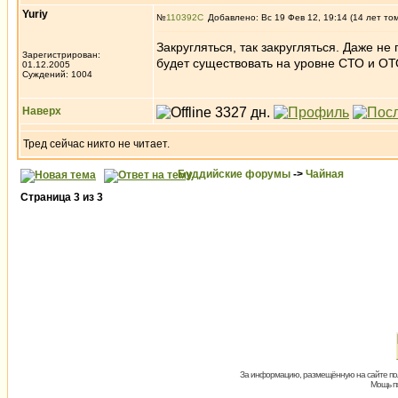
Yuriy
№
110392
Добавлено: Вс 19 Фев 12, 19:14 (14 лет то
Закругляться, так закругляться. Даже не
Зарегистрирован:
будет существовать на уровне СТО и ОТО,
01.12.2005
Суждений: 1004
Наверх
Тред сейчас никто не читает.
Буддийские форумы
->
Чайная
Страница
3
из
3
За информацию, размещённую на сайте пол
Мощь пх