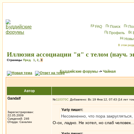
FAQ
Поиск
По
Профиль
Новы
В этом разд
Иллюзия ассоциации "я" с телом (науч. 
Страницы
Пред.
1
,
2
,
3
Буддийские форумы
->
Чайная
Автор
Gandalf
№
110370
Добавлено: Вс 19 Фев 12, 07:43 (14 лет то
Yuriy пишет:
Зарегистрирован:
22.05.2009
Несомненно, что пора закругляться, 
Суждений: 246
Откуда: Сахалин
О-ох, ладно. Не хотел, но слаб человек..
Yuriy пишет: