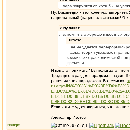
...пора закругляться хотя бы на уров
Ну, Википедия - это, конечно, авторитет.
национальный (националистический?) кл
Yuriy пишет:
...вспомнить о хорошо известных ог
Цитата:
...её не удаётся переформулиро
...сама теория указывает грани
физических расходимостей при 
времени...
И как это понимать? Вы полагаете, что я 
Традицию в раздел парадоксов науки. В 
решения этих парадоксов. Вот ссылка:
ht
ru.org/wiki/%D0%A1%D0%BF%D0%B
E%D0%BA%D1%81%D0%BE%D0%B2#.D0.98.D
E.D1.81.D0.B8.D1.82.D0.B5.D0.BB.D1.8C
0.BE.D0.B2.D0.BE.D0.B9_.D0.BC.D0.B5.D
Если хотите удостовериться, что это писа
_________________
Александр Изотов
Наверх