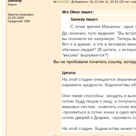
Samedy
№
101038
Добавлено: Ср 12 Окт 11, 20:31 (15 лет то
барон
Mrs Oliver пишет:
Зарегистрирован:
23.05.2005
Samedy пишет:
Суждений: 638
С точки зрения Махаяны - арья 
Да, конечно, путь видения. "Вы вст
вы познаете ее напрямую. Теперь вы
Вот я и думаю, а что в человеке ме
обычных людей? (В цитате, с которой
"весьма" выражается?)
Вы не пробовали почитать ссылку, кото
Цитата:
На этой стадии очищается омрачени
парамита щедрости, бодхисаттвы обр
Они также способны: -входить и вых
сотню будд лицом к лицу, и получат
мировых систем, -осветить сотню м
-проявиться в сотне эонах в одно м
сотню дверей к Дхарме, -проявить со
На этой стадии, бодхисаттва может