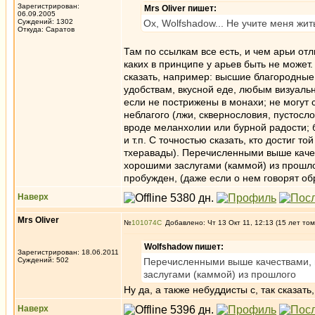
Зарегистрирован:
Mrs Oliver пишет:
06.09.2005
Суждений: 1302
Ох, Wolfshadow... Не учите меня жи
Откуда: Саратов
Там по ссылкам все есть, и чем арьи отл
каких в принципе у арьев быть не может
сказать, например: высшие благородные 
удобствам, вкусной еде, любым визуал
если не пострижены в монахи; не могут со
неблагого (лжи, сквернословия, пустосло
вроде меланхолии или бурной радости; б
и т.п. С точностью сказать, кто достиг т
тхеравады). Перечисленными выше качес
хорошими заслугами (каммой) из прошло
пробужден, (даже если о нем говорят об
Наверх
Mrs Oliver
№
101074
Добавлено: Чт 13 Окт 11, 12:13 (15 лет том
Wolfshadow пишет:
Зарегистрирован: 18.06.2011
Суждений: 502
Перечисленными выше качествами, м
заслугами (каммой) из прошлого
Ну да, а также небуддисты с, так сказать
Наверх