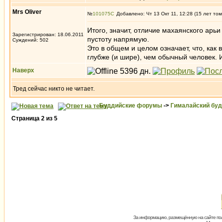
Mrs Oliver
№
101075
Добавлено: Чт 13 Окт 11, 12:28 (15 лет том
Итого, значит, отличие махаянского арьи
Зарегистрирован: 18.06.2011
пустоту напрямую.
Суждений: 502
Это в общем и целом означает, что, как
глубже (и шире), чем обычный человек. И
Наверх
Тред сейчас никто не читает.
Буддийские форумы
->
Гималайский бу
Страница
2
из
5
За информацию, размещённую на сайте пол