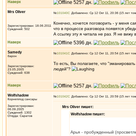
Наверх
Mrs Oliver
№
101040
Добавлено: Ср 12 Окт 11, 20:36 (15 лет то
Конечно, хочется поговорить - у меня с
Зарегистрирован: 18.06.2011
что в процессе разговора появятся убед
Суждений: 502
А ссылку эту я читала не раз. Я не вижу 
Наверх
Samedy
№
101041
Добавлено: Ср 12 Окт 11, 20:54 (15 лет то
барон
То есть, Вы полагаете, что "эманировать
Зарегистрирован:
людей"?
23.05.2005
Суждений: 638
Наверх
Wolfshadow
№
101042
Добавлено: Ср 12 Окт 11, 20:59 (15 лет то
Корнеплод сансары
Зарегистрирован:
Mrs Oliver пишет:
06.09.2005
Суждений: 1302
Wolfshadow пишет:
Откуда: Саратов
Арья - пробужденный (просветл