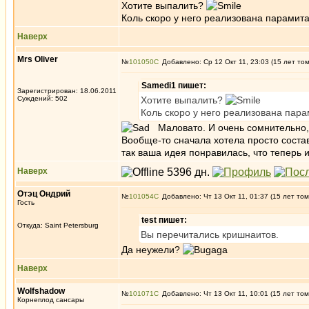
Хотите выпалить?
Коль скоро у него реализована парамит
Наверх
Mrs Oliver
№
101050
Добавлено: Ср 12 Окт 11, 23:03 (15 лет то
Samedi1 пишет:
Зарегистрирован: 18.06.2011
Суждений: 502
Хотите выпалить?
Коль скоро у него реализована пар
Маловато. И очень сомнительно, 
Вообще-то сначала хотела просто состави
так ваша идея понравилась, что теперь и
Наверх
Отэц Ондрий
№
101054
Добавлено: Чт 13 Окт 11, 01:37 (15 лет том
Гость
test пишет:
Откуда: Saint Petersburg
Вы перечитались кришнаитов.
Да неужели?
Наверх
Wolfshadow
№
101071
Добавлено: Чт 13 Окт 11, 10:01 (15 лет том
Корнеплод сансары