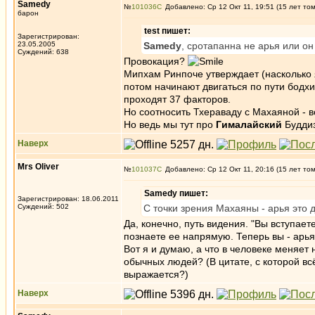
Samedy
№
101036
Добавлено: Ср 12 Окт 11, 19:51 (15 лет то
барон
test пишет:
Зарегистрирован:
23.05.2005
Samedy
, сротапанна не арья или он
Суждений: 638
Провокация?
Мипхам Ринпоче утверждает (насколько 
потом начинают двигаться по пути бодхис
проходят 37 факторов.
Но соотносить Тхераваду с Махаяной - 
Но ведь мы тут про
Гималайский
Будди
Наверх
Mrs Oliver
№
101037
Добавлено: Ср 12 Окт 11, 20:16 (15 лет то
Samedy пишет:
Зарегистрирован: 18.06.2011
Суждений: 502
С точки зрения Махаяны - арья это 
Да, конечно, путь видения. "Вы вступае
познаете ее напрямую. Теперь вы - арья
Вот я и думаю, а что в человеке меняет
обычных людей? (В цитате, с которой всё
выражается?)
Наверх