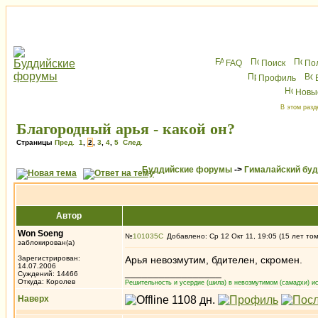
FAQ
Поиск
По
Профиль
Новы
В этом разд
Благородный арья - какой он?
Страницы
Пред.
1
,
2
,
3
,
4
,
5
След.
Буддийские форумы
->
Гималайский бу
Автор
Won Soeng
№
101035
Добавлено: Ср 12 Окт 11, 19:05 (15 лет то
заблокирован(а)
Зарегистрирован:
Арья невозмутим, бдителен, скромен.
14.07.2006
_________________
Суждений: 14466
Откуда: Королев
Решительность и усердие (шила) в невозмутимом (самадхи) ис
Наверх