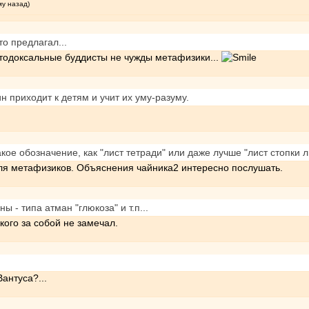
му назад)
то предлагал...
ртодоксальные буддисты не чужды метафизики...
ин приходит к детям и учит их уму-разуму.
акое обозначение, как "лист тетради" или даже лучше "лист стопки л
для метафизиков. Объяснения чайника2 интересно послушать.
ы - типа атман "глюкоза" и т.п...
кого за собой не замечал.
антуса?...