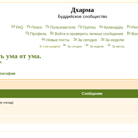
Дхарма
Буддийское сообщество
FAQ
Поиск
Пользователи
Группы
Календарь
Peг
Профиль
Войти и проверить личные сообщения
Вхo
Новые посты
За сегодня
За неделю
В этом разделе:
За сегодня
За неделю
За месяц
ь ума от ума.
д.
лософия
Сообщение
му назад)