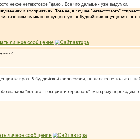
сто некое нетекстовое "дано". Все что дальше - уже выдумки.
 ощущениях и восприятиях. Точнее, в случае "нетекстового" стира
листическом смысле не существует, а буддийские ощущения - это т
му назад)
епции как раз. В буддийской философии, но далеко не только в не
 обозначаем "вот это - восприятие красного", мы сразу переходим 