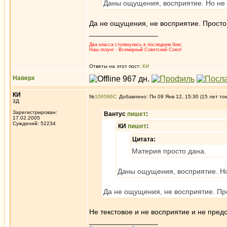
Даны ощущения, восприятие. Но не
Да не ощущения, не восприятие. Просто 
_________________
Два класса столкнулись в последнем бою;
Наш лозунг - Всемирный Советский Союз!
Ответы на этот пост:
КИ
Наверх
КИ
№
106586
Добавлено: Пн 09 Янв 12, 15:30 (15 лет то
3Д
Зарегистрирован:
Вантус
пишет
:
17.02.2005
Суждений: 52234
КИ
пишет
:
Цитата:
Материя просто дана.
Даны ощущения, восприятие. Но
Да не ощущения, не восприятие. Про
Не текстовое и не восприятие и не пред
_________________