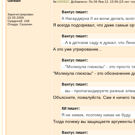
Gandalf
№
106592
Добавлено: Пн 09 Янв 12, 15:59 (15 лет то
Вантус пишет:
Зарегистрирован:
22.05.2009
А Нагарджуна II из мочи делать золо
Суждений: 246
Откуда: Сахалин
Я всегда подозревал, что даже самые о
Вантус пишет:
...А в детском саду я думал, что Лен
А это уже утрирование...
Вантус пишет:
..."Молекула глюкозы" - это просто т
"Молекула глюкозы" - это обозначение 
Вантус пишет:
...вы - пропагандируете разные атман
Объясните, пожалуйста. Сам я ничего та
КИ пишет:
Я не химик, поэтому никак не буду.
Тогда почему вы защищаете аргументы В
Вантус пишет: