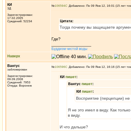
КИ
№
106594
Добавлено: Пн 09 Янв 12, 16:01 (15 лет то
3Д
Зарегистрирован:
17.02.2005
Цитата:
Суждений: 52234
Тогда почему вы защищаете аргумен
Где?
_________________
Буддизм чистой воды
Наверх
Вантус
№
106596
Добавлено: Пн 09 Янв 12, 16:16 (15 лет то
заблокирован
Зарегистрирован:
КИ
пишет
:
09.09.2008
Суждений: 7953
Вантус
пишет
:
Откуда: Воронеж
КИ
пишет
:
Восприятие (перцепции) не 
Я не это имел в виду. Как тольк
в виду.
И что дальше?