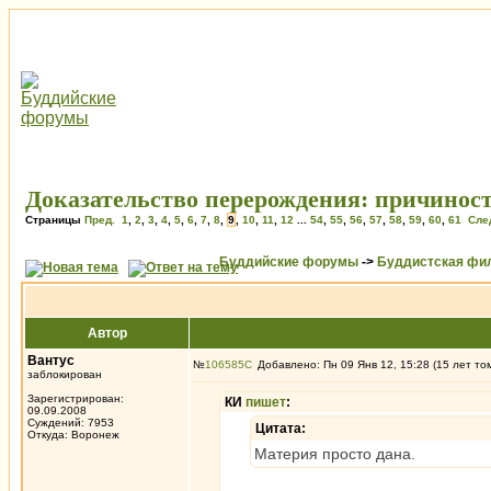
Доказательство перерождения: причиност
Страницы
Пред.
1
,
2
,
3
,
4
,
5
,
6
,
7
,
8
,
9
,
10
,
11
,
12
...
54
,
55
,
56
,
57
,
58
,
59
,
60
,
61
Сле
Буддийские форумы
->
Буддистская фи
Автор
Вантус
№
106585
Добавлено: Пн 09 Янв 12, 15:28 (15 лет то
заблокирован
Зарегистрирован:
КИ
пишет
:
09.09.2008
Суждений: 7953
Цитата:
Откуда: Воронеж
Материя просто дана.