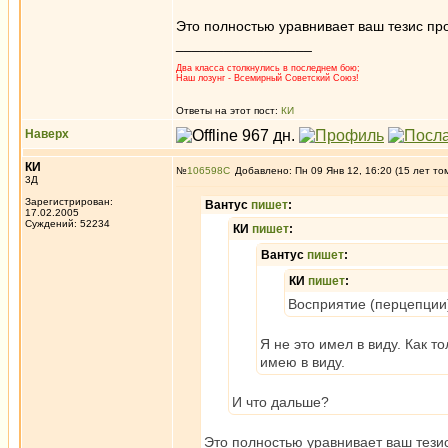
Это полностью уравнивает ваш тезис пр
_________________
Два класса столкнулись в последнем бою;
Наш лозунг - Всемирный Советский Союз!
Ответы на этот пост:
КИ
Наверх
КИ
№
106598
Добавлено: Пн 09 Янв 12, 16:20 (15 лет то
3Д
Зарегистрирован:
Вантус
пишет
:
17.02.2005
Суждений: 52234
КИ
пишет
:
Вантус
пишет
:
КИ
пишет
:
Восприятие (перцепции)
Я не это имел в виду. Как т
имею в виду.
И что дальше?
Это полностью уравнивает ваш тезис