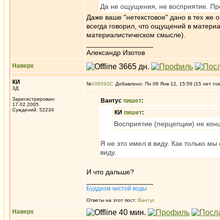
Да не ощущения, не восприятие. Про
Даже ваше "нетекстовое" дано в тех же
всегда говорил, что ощущений в материа
материалистическом смысле).
_________________
Александр Изотов
Наверх
КИ
№
106593
Добавлено: Пн 09 Янв 12, 15:59 (15 лет то
3Д
Зарегистрирован:
Вантус
пишет
:
17.02.2005
Суждений: 52234
КИ
пишет
:
Восприятие (перцепции) не конц
Я не это имел в виду. Как только мы
виду.
И что дальше?
_________________
Буддизм чистой воды
Ответы на этот пост:
Вантус
Наверх