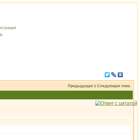
иcтрaция
д
Предыдущая
::
Следующая тема