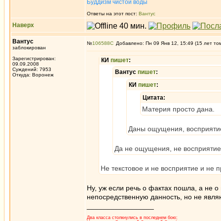
Буддизм чистой воды
Ответы на этот пост:
Вантус
Наверх
Вантус
№
106588
Добавлено: Пн 09 Янв 12, 15:49 (15 лет то
заблокирован
Зарегистрирован:
КИ
пишет
:
09.09.2008
Суждений: 7953
Вантус
пишет
:
Откуда: Воронеж
КИ
пишет
:
Цитата:
Материя просто дана.
Даны ощущения, восприятие
Да не ощущения, не восприятие.
Не текстовое и не восприятие и не 
Ну, уж если речь о фактах пошла, а не о
непосредственную данность, но не являю
_________________
Два класса столкнулись в последнем бою;