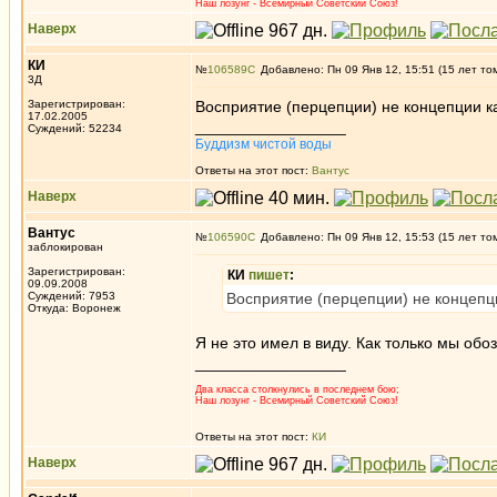
Наш лозунг - Всемирный Советский Союз!
Наверх
КИ
№
106589
Добавлено: Пн 09 Янв 12, 15:51 (15 лет то
3Д
Зарегистрирован:
Восприятие (перцепции) не концепции ка
17.02.2005
_________________
Суждений: 52234
Буддизм чистой воды
Ответы на этот пост:
Вантус
Наверх
Вантус
№
106590
Добавлено: Пн 09 Янв 12, 15:53 (15 лет то
заблокирован
Зарегистрирован:
КИ
пишет
:
09.09.2008
Суждений: 7953
Восприятие (перцепции) не концепци
Откуда: Воронеж
Я не это имел в виду. Как только мы обо
_________________
Два класса столкнулись в последнем бою;
Наш лозунг - Всемирный Советский Союз!
Ответы на этот пост:
КИ
Наверх