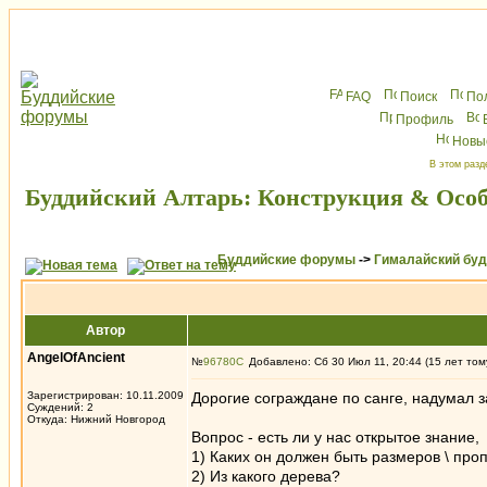
FAQ
Поиск
По
Профиль
Новы
В этом разд
Буддийский Алтарь: Конструкция & Осо
Буддийские форумы
->
Гималайский бу
Автор
AngelOfAncient
№
96780
Добавлено: Сб 30 Июл 11, 20:44 (15 лет том
Зарегистрирован: 10.11.2009
Дорогие сограждане по санге, надумал 
Суждений: 2
Откуда: Нижний Новгород
Вопрос - есть ли у нас открытое знание,
1) Каких он должен быть размеров \ про
2) Из какого дерева?