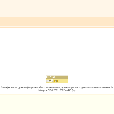
За информацию, размещённую на сайте пользователями, администрация форума ответственности не несёт.
Мощь пхпББ © 2001, 2002 пхпББ Груп