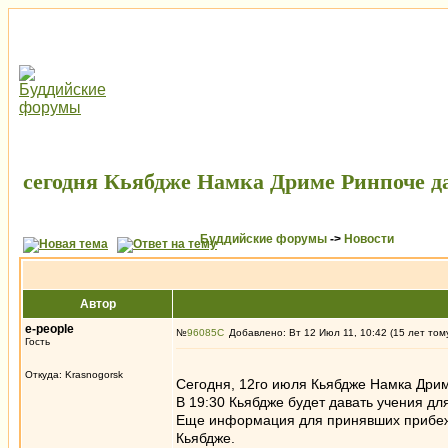
сегодня Кьябдже Намка Дриме Ринпоче да
Буддийские форумы
->
Новости
Автор
e-people
№
96085
Добавлено: Вт 12 Июл 11, 10:42 (15 лет том
Гость
Откуда: Krasnogorsk
Сегодня, 12го июля Кьябдже Намка Дриме
В 19:30 Кьябдже будет давать учения 
Еще информация для принявших прибежищ
Кьябдже.