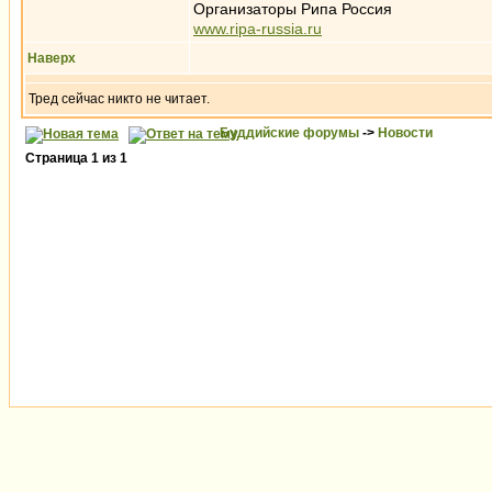
Организаторы Рипа Россия
www.ripa-russia.ru
Наверх
Тред сейчас никто не читает.
Буддийские форумы
->
Новости
Страница
1
из
1