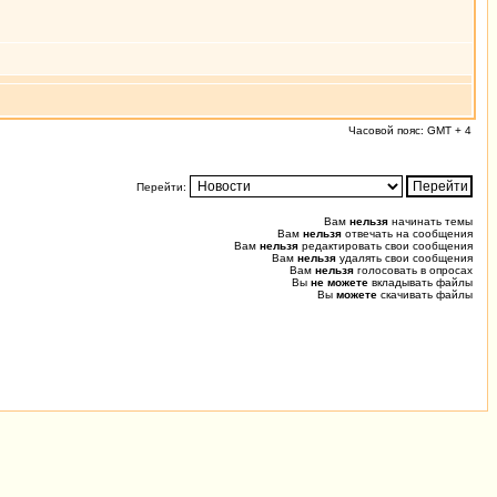
Часовой пояс: GMT + 4
Перейти:
Вам
нельзя
начинать темы
Вам
нельзя
отвечать на сообщения
Вам
нельзя
редактировать свои сообщения
Вам
нельзя
удалять свои сообщения
Вам
нельзя
голосовать в опросах
Вы
не можете
вкладывать файлы
Вы
можете
скачивать файлы
0.020 (0.881) u0.009 s0.000, 18 0.012 [242/0]