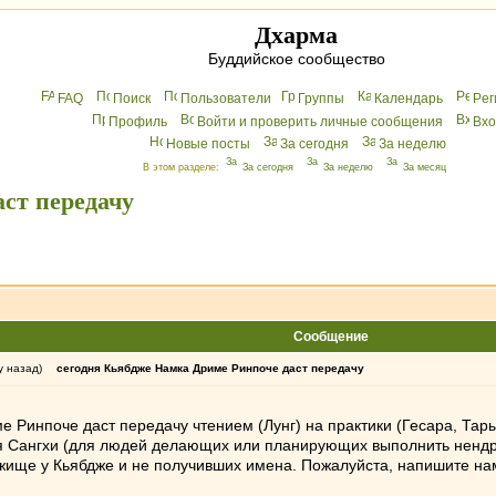
Дхарма
Буддийское сообщество
FAQ
Поиск
Пользователи
Группы
Календарь
Peг
Профиль
Войти и проверить личные сообщения
Вхo
Новые посты
За сегодня
За неделю
В этом разделе:
За сегодня
За неделю
За месяц
ст передачу
Сообщение
у назад)
сегодня Кьябдже Намка Дриме Ринпоче даст передачу
 Ринпоче даст передачу чтением (Лунг) на практики (Гесара, Тары.
для Cангхи (для людей делающих или планирующих выполнить ненд
е у Кьябдже и не получивших имена. Пожалуйста, напишите нам 