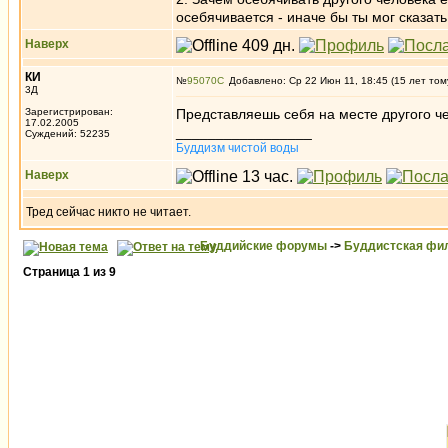
осебячивается - иначе бы ты мог сказать
Наверх
КИ
№
95070
Добавлено: Ср 22 Июн 11, 18:45 (15 лет том
3Д
Зарегистрирован:
Представляешь себя на месте другого че
17.02.2005
_________________
Суждений: 52235
Буддизм чистой воды
Наверх
Тред сейчас никто не читает.
Буддийские форумы
->
Буддистская фи
Страница
1
из
9