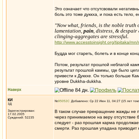
Это означает что отсутсвовали негативн
боль это тоже дуккха, и пока есть тело, е
"Now what, friends, is the noble truth o
lamentation,
pain
, distress, & despair 
clinging-aggregates are stressful.
http://www.accesstoinsight.org/tipitaka/mn
Будда мог стареть, болеть и в конце кон
Потом, результат прошлой неблагой кам
результат прошлой каммы, где было цеп
привести к Дуккхе. Он только больше Кам
уровне Dukkha-dukkha.
Наверх
КИ
№
95052
Добавлено: Ср 22 Июн 11, 04:27 (15 лет том
3Д
Зарегистрирован:
В таком случае прекращение жажды не п
17.02.2005
через принимаемое на веру отсутствие 
Суждений: 52235
следует - раз прошлая карма продолжает
смерти. Раз прошлая упадана приводит к