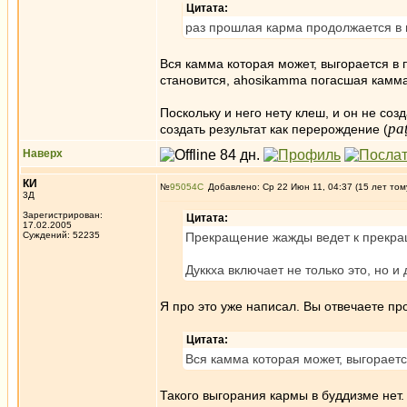
Цитата:
раз прошлая карма продолжается в н
Вся камма которая может, выгорается в 
становится, ahosikamma погасшая камма
Поскольку и него нету клеш, и он не со
pa
создать результат как перерождение (
Наверх
КИ
№
95054
Добавлено: Ср 22 Июн 11, 04:37 (15 лет том
3Д
Зарегистрирован:
Цитата:
17.02.2005
Суждений: 52235
Прекращение жажды ведет к прекра
Дуккха включает не только это, но и
Я про это уже написал. Вы отвечаете пр
Цитата:
Вся камма которая может, выгораетс
Такого выгорания кармы в буддизме нет.