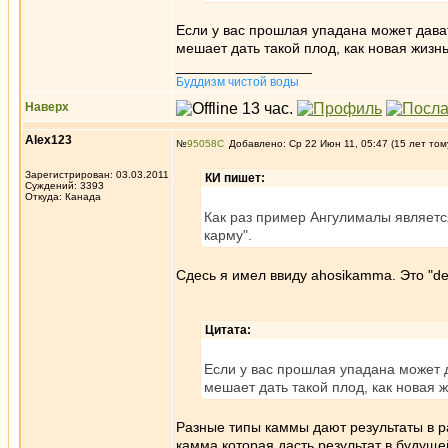
Если у вас прошлая упадана может дават
мешает дать такой плод, как новая жизн
_________________
Буддизм чистой воды
Наверх
Alex123
№
95058
Добавлено: Ср 22 Июн 11, 05:47 (15 лет том
Зарегистрирован: 03.03.2011
КИ пишет:
Суждений: 3393
Откуда: Канада
Как раз пример Ангулималы являетс
карму".
Сдесь я имел ввиду ahosikamma. Это "de
Цитата:
Если у вас прошлая упадана может д
мешает дать такой плод, как новая 
Разные типы каммы дают результаты в ра
камма которая дасть результат в будуще