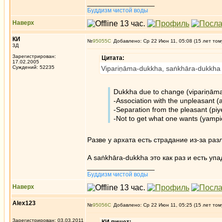
_________________
Буддизм чистой воды
Наверх
КИ
№
95055
Добавлено: Ср 22 Июн 11, 05:08 (15 лет том
3Д
Зарегистрирован:
Цитата:
17.02.2005
Суждений: 52235
Vipariṇāma-dukkha, saṅkhāra-dukkha
Dukkha due to change (vipariṇām
-Association with the unpleasant 
-Separation from the pleasant (piy
-Not to get what one wants (yampi
Разве у архата есть страдание из-за разл
А saṅkhāra-dukkha это как раз и есть уп
_________________
Буддизм чистой воды
Наверх
Alex123
№
95056
Добавлено: Ср 22 Июн 11, 05:25 (15 лет том
Зарегистрирован: 03.03.2011