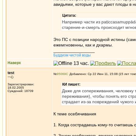
авидьями, которые у вас дают плоды в н
Цитата:
Например части из paṭiccasamuppāda
старение-и-смерть происходит мгно
Это ПС с позиции народной истины (самв
ежемгновенны, как и дхармы.
_________________
Буддизм чистой воды
Наверх
test
№
95069
Добавлено: Ср 22 Июн 11, 15:08 (15 лет том
一心
КИ пишет:
Зарегистрирован:
18.02.2005
Даже для сопереживания, человеку т
Суждений: 18709
переживания), чтобы понять его стр
страдает из-за повреждений чужого
К теме осебячивания
1. Когда сострадаешь кому-то считаешь 
2. Зачем осебячивать другого человека 