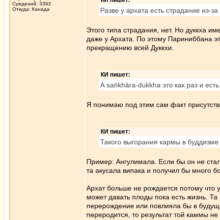
КИ пишет:
Суждений: 3393
Откуда: Канада
Разве у архата есть страдание из-за 
Этого типа страдания, нет. Но дуккха им
даже у Архата. По этому Париниббана эт
прекращению всей Дуккхи.
КИ пишет:
А saṅkhāra-dukkha это как раз и ест
Я понимаю под этим сам факт присутств
КИ пишет:
Такого выгорания кармы в буддизме 
Пример: Ангулимала. Если бы он не ста
та акусала випака и получил бы много бо
Архат больше не рождается потому что у
может давать плоды пока есть жизнь. Та
перерождение или повлияла бы в будуще
переродится, то результат той каммы не