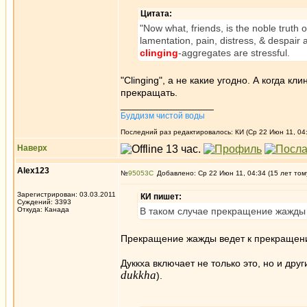
Цитата:
"Now what, friends, is the noble truth of
lamentation, pain, distress, & despair ar
clinging
-aggregates are stressful.
"Clinging", а не какие угодно. А когда к
прекращать.
_________________
Буддизм чистой воды
Последний раз редактировалось: КИ (Ср 22 Июн 11, 04:
Наверх
Alex123
№
95053
Добавлено: Ср 22 Июн 11, 04:34 (15 лет том
Зарегистрирован: 03.03.2011
КИ пишет:
Суждений: 3393
Откуда: Канада
В таком случае прекращение жажды 
Прекращение жажды ведет к прекращени
Дуккха включает не только это, но и друг
dukkha
).