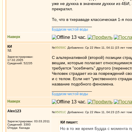
уже не духкха в значении духкхи из 4БИ, 
прекратил.
То, что в тхераваде классическая 1-я поз
_________________
Буддизм чистой воды
Наверх
КИ
№
95050
Добавлено: Ср 22 Июн 11, 04:11 (15 лет том
3Д
Зарегистрирован:
С альтернативной (второй) позиции стр
17.02.2005
вещам, которые полагает относящимися 
Суждений: 52235
требуется "осебячить" другого (перенес
Человек страдает из-за повреждений сво
и с телом. Если нет "умственного страд
название подобного феномена.
_________________
Буддизм чистой воды
Наверх
Alex123
№
95051
Добавлено: Ср 22 Июн 11, 04:23 (15 лет том
Зарегистрирован: 03.03.2011
КИ пишет:
Суждений: 3393
Откуда: Канада
Но в то же время Будда с момента 