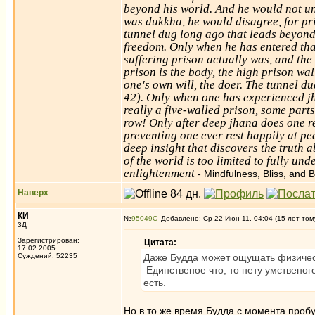
beyond his world. And he would not und
was dukkha, he would disagree, for pri
tunnel dug long ago that leads beyond
freedom. Only when he has entered tha
suffering prison actually was, and the 
prison is the body, the high prison wal
one's own will, the doer. The tunnel d
42). Only when one has experienced jhan
really a five-walled prison, some parts 
row! Only after deep jhana does one re
preventing one ever rest happily at pe
deep insight that discovers the truth
of the world is too limited to fully un
enlightenment
- Mindfulness, Bliss, and 
Наверх
КИ
№
95049
Добавлено: Ср 22 Июн 11, 04:04 (15 лет том
3Д
Зарегистрирован:
Цитата:
17.02.2005
Суждений: 52235
Даже Будда может ощущать физическ
Единственое что, то нету умственог
есть.
Но в то же время Будда с момента пробу