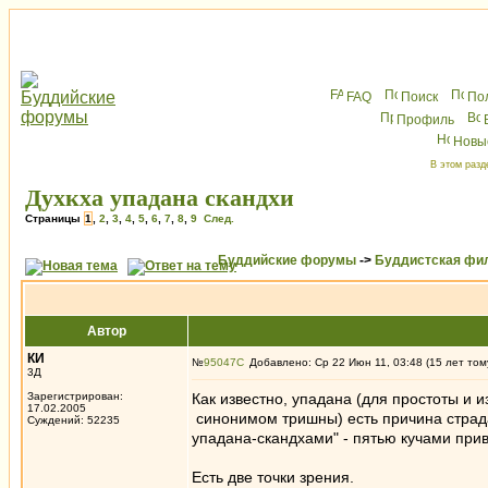
FAQ
Поиск
По
Профиль
Новы
В этом разд
Духкха упадана скандхи
Страницы
1
,
2
,
3
,
4
,
5
,
6
,
7
,
8
,
9
След.
Буддийские форумы
->
Буддистская фи
Автор
КИ
№
95047
Добавлено: Ср 22 Июн 11, 03:48 (15 лет том
3Д
Зарегистрирован:
Как известно, упадана (для простоты и и
17.02.2005
синонимом тришны) есть причина страдан
Суждений: 52235
упадана-скандхами" - пятью кучами при
Есть две точки зрения.