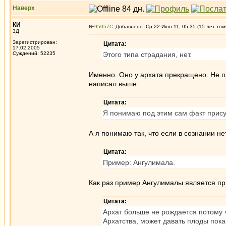
Наверх
КИ
№
95057
Добавлено: Ср 22 Июн 11, 05:35 (15 лет том
3Д
Зарегистрирован:
Цитата:
17.02.2005
Суждений: 52235
Этого типа страдания, нет.
Именно. Оно у архата прекращено. Не пр
написал выше.
Цитата:
Я понимаю под этим сам факт присут
А я понимаю так, что если в сознании не
Цитата:
Пример: Ангулимала.
Как раз пример Ангулималы является при
Цитата:
Архат больше не рождается потому ч
Архатства, может давать плоды пока