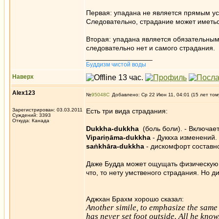
Первая: упадана не является прямым ус
Следовательно, страдание может иметься
Вторая: упадана является обязательным
следовательно нет и самого страдания.
_________________
Буддизм чистой воды
Наверх
Alex123
№
95048
Добавлено: Ср 22 Июн 11, 04:01 (15 лет том
Зарегистрирован: 03.03.2011
Есть три вида страдания:
Суждений: 3393
Откуда: Канада
Dukkha-dukkha
(боль боли). - Включае
Vipariṇāma-dukkha
- Дуккха изменений.
saṅkhāra-dukkha
- дискомфорт составн
Даже Будда может ощущать физическую 
что, то нету умственого страдания. Но д
Аджхан Брахм хорошо сказал:
Another simile, to emphasize the same
has never set foot outside. All he know