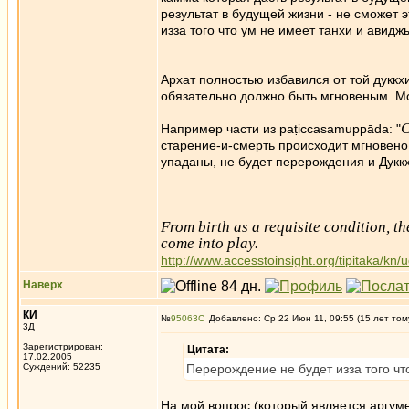
результат в будущей жизни - не сможет э
изза того что ум не имеет танхи и авид
Архат полностью избавился от той дукк
обязательно должно быть мгновеным. М
С
Например части из paṭiccasamuppāda: "
старение-и-смерть происходит мгновено п
упаданы, не будет перерождения и Дукк
From birth as a requisite condition, t
come into play.
http://www.accesstoinsight.org/tipitaka/kn/
Наверх
КИ
№
95063
Добавлено: Ср 22 Июн 11, 09:55 (15 лет том
3Д
Зарегистрирован:
Цитата:
17.02.2005
Суждений: 52235
Перерождение не будет изза того чт
На мой вопрос (который является аргуме