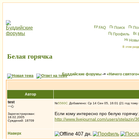
FAQ
Поиск
По
Профиль
Новы
В этом разд
Белая горячка
Буддийские форумы
->
«Ничего святого
Автор
test
№
5560
Добавлено: Ср 14 Сен 05, 16:01 (21 год тому
一心
Если кому интересно про белую горячку:
Зарегистрирован:
18.02.2005
http://www.livejournal.com/users/stelazin/
Суждений: 18709
Наверх