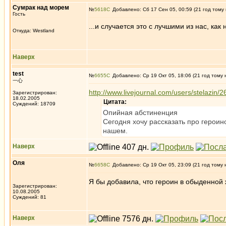
Сумрак над морем
№
5618
Добавлено: Сб 17 Сен 05, 00:59 (21 год тому
Гость
...и случается это с лучшими из нас, как 
Откуда: Westland
Наверх
test
№
6655
Добавлено: Ср 19 Окт 05, 18:06 (21 год тому 
一心
http://www.livejournal.com/users/stelazin/
Зарегистрирован:
18.02.2005
Цитата:
Суждений: 18709
Опийная абстиненция
Сегодня хочу рассказать про героин
нашем.
Наверх
Оля
№
6658
Добавлено: Ср 19 Окт 05, 23:09 (21 год тому 
Я бы добавила, что героин в обыденной ж
Зарегистрирован:
10.08.2005
Суждений: 81
Наверх