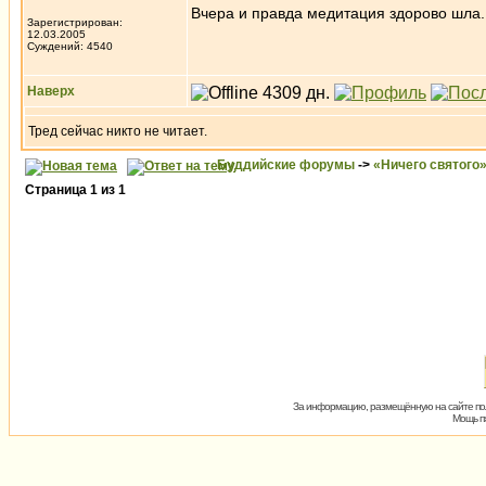
Вчера и правда медитация здорово шла.
Зарегистрирован:
12.03.2005
Суждений: 4540
Наверх
Тред сейчас никто не читает.
Буддийские форумы
->
«Ничего святого
Страница
1
из
1
За информацию, размещённую на сайте пол
Мощь пх