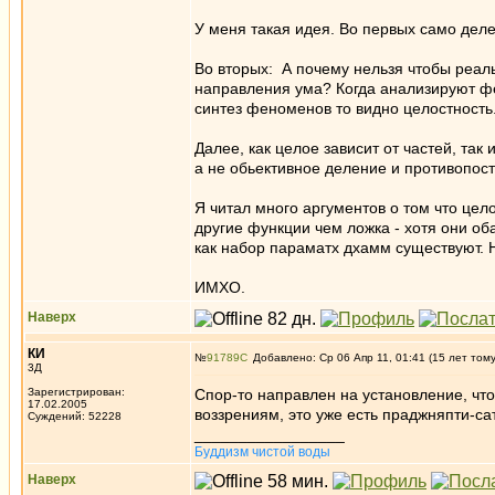
У меня такая идея. Во первых само деле
Во вторых: А почему нельзя чтобы реаль
направления ума? Когда анализируют фе
синтез феноменов то видно целостность.
Далее, как целое зависит от частей, так 
а не обьективное деление и противопост
Я читал много аргументов о том что цело
другие функции чем ложка - хотя они оба
как набор параматх дхамм существуют. 
ИМХО.
Наверх
КИ
№
91789
Добавлено: Ср 06 Апр 11, 01:41 (15 лет том
3Д
Зарегистрирован:
Спор-то направлен на установление, что 
17.02.2005
воззрениям, это уже есть праджняпти-са
Суждений: 52228
_________________
Буддизм чистой воды
Наверх