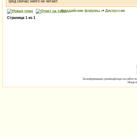
Тред сейчас никто не читает.
Буддийские форумы
->
Дискуссии
Страница
1
из
1
За информацию, размещённую на сайте пол
Мощь пх