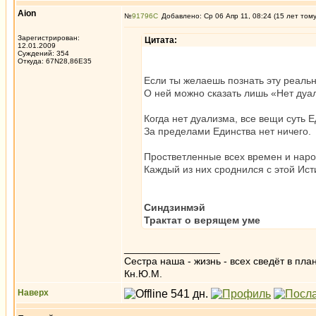
Aion
№
91796
Добавлено: Ср 06 Апр 11, 08:24 (15 лет том
Зарегистрирован:
Цитата:
12.01.2009
Суждений: 354
Откуда: 67N28,86E35
Если ты желаешь познать эту реальн
О ней можно сказать лишь «Нет дуа
Когда нет дуализма, все вещи суть Е
За пределами Единства нет ничего.
Простветленные всех времен и нар
Каждый из них сроднился с этой Ист
Синдзинмэй
Трактат о верящем уме
_________________
Сестра наша - жизнь - всех сведёт в пла
Кн.Ю.М.
Наверх