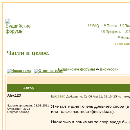
FAQ
Поиск
По
Профиль
Новы
В этом разд
Части и целое.
Буддийские форумы
->
Дискуссии
Автор
Alex123
№
91788
Добавлено: Ср 06 Апр 11, 01:10 (15 лет том
Зарегистрирован: 03.03.2011
Я читал насчет очень древнего спора (в
Суждений: 3393
или только частности(individuals).
Откуда: Канада
Насколько я понимаю то спор вроде бы н