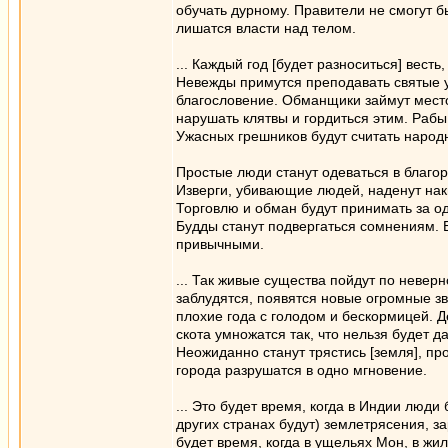
обучать дурному. Правители не смогут 
лишатся власти над телом.
... Каждый год [будет разноситься] вест
Невежды примутся преподавать святые 
благословение. Обманщики займут место
нарушать клятвы и гордиться этим. Рабы
Ужасных грешников будут считать народ
Простые люди станут одеваться в благор
Изверги, убивающие людей, наденут нак
Торговлю и обман будут принимать за од
Будды станут подвергаться сомнениям. 
привычными.
... Так живые существа пойдут по невер
заблудятся, появятся новые огромные зв
плохие года с голодом и бескормицей. Д
скота умножатся так, что нельзя будет д
Неожиданно станут трястись [земля], пр
города разрушатся в одно мгновение.
... Это будет время, когда в Индии люди 
других странах будут) землетрясения, з
будет время, когда в ущельях Мон, в жи