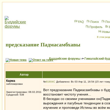
FAQ
Поиск
По
Профиль
Новы
В этом разд
предсказание Падмасамбхавы
Буддийские форумы
->
Гималайский бу
Автор
Карма
№
91604
Добавлено: Вс 03 Апр 11, 16:54 (15 лет тому
заблокирован
Вот предсказание Падмасамбхавы о буд
Зарегистрирован: 08.02.2011
восстановит чистоту учения...
Суждений: 538
В беседах со своими учениками он(Падм
вырождения и пагубные тенденции в созн
изучение и проповеди Истины во всём