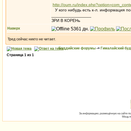
http://oum.ru/index.php?option=com_con
У кого нибудь есть к-л. информация по
_________________
ЗРИ В КОРЕНь
Наверх
Тред сейчас никто не читает.
Буддийские форумы
->
Гималайский бу
Страница
1
из
1
За информацию, размещённую на сайте пол
Мощь пх