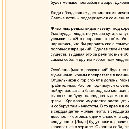
будет меньше чем звёзд на заре. Духов
Люди обладающие достоинствами исчезн
Святые истины подвергнуться сомнения
Животных редких видов изведут под коре
Уме Будды, люди, не уловив сути, станут
услышишь: «Это неправда, это обман!» …
наряжаясь, что бы упрочить свою самоув
половых извращений. Сделав своей глав
существ, выдавая это за религиозные об
самим себе, и другим избранным людям
Особенно [много разрушений] будет по
мужчинами, храмы превратятся в военны
Отшельников с гор сгонят в долины Мона
грабителями. Распри поднимутся словно
пойдут воевать, а благородные монахини
сыновья не будут наследовать дома отц
грязи... Храмовое имущество растащат, 
и соберут там нечистоты. В то время в 
в сердца детей – злые черти, в сердца
девочек – чертовки; одним словом, в се
следующее. [Люди] будут носить различ
красоваться в зеркале. Охраняя себя, л