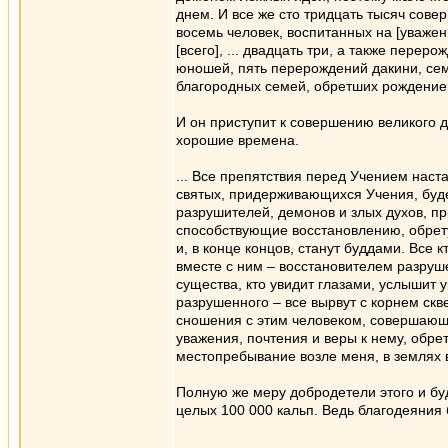
днем. И все же сто тридцать тысяч сов
восемь человек, воспитанных на [уваже
[всего], ... двадцать три, а также пере
юношей, пять перерождений дакини, сем
благородных семей, обретших рождением
И он приступит к совершению великого д
хорошие времена.
... Все препятствия перед Учением наст
святых, придерживающихся Учения, будет
разрушителей, демонов и злых духов, п
способствующие восстановлению, обрету
и, в конце концов, станут буддами. Все 
вместе с ним – восстановителем разруш
существа, кто увидит глазами, услышит 
разрушенного – все вырвут с корнем скве
сношения с этим человеком, совершающ
уважения, почтения и веры к нему, обре
местопребывание возле меня, в землях
Полную же меру добродетели этого и бу
целых 100 000 кальп. Ведь благодеяния