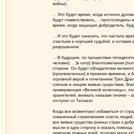
войны).
... Это будет время, когда истинно дух
будут главенствовать, …простолюдины ж
время, когда защищая добродетель, буд
... И это будет означать, что настало 
счастьем и хорошей судьбой, и оставив
разрушенное.
... В будущем, по прошествии пятидесяти
человек) ... [в силу] благопожелания [п
стороне. Он будет обладателем великог
[произнесенных] в прежние времена, и б
огромной верой и почитанием Трех Драг
слепым и нищим живым существам, благ
приверженцев «Великой колесницы», полу
хранителей, внимать наказам гениев – з
отступит от Татхагат.
Когда все возмечтают избавиться от стра
охваченный стремлением спасти людей, 
все живые существа разных стран к доб
мысли в одну сторону и оказать помощь 
демоном ложных идей, поэтому мало кто 