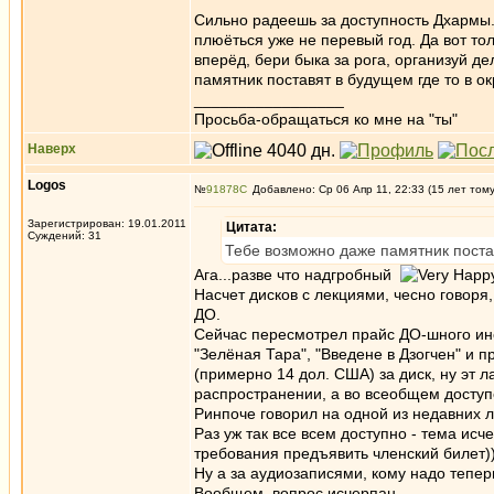
Сильно радеешь за доступность Дхармы.
плюёться уже не перевый год. Да вот тол
вперёд, бери быка за рога, организуй де
памятник поставят в будущем где то в о
_________________
Просьба-обращаться ко мне на "ты"
Наверх
Logos
№
91878
Добавлено: Ср 06 Апр 11, 22:33 (15 лет том
Зарегистрирован: 19.01.2011
Цитата:
Суждений: 31
Тебе возможно даже памятник постав
Ага...разве что надгробный
Насчет дисков с лекциями, чесно говоря
ДО.
Сейчас пересмотрел прайс ДО-шного ине
"Зелёная Тара", "Введене в Дзогчен" и п
(примерно 14 дол. США) за диск, ну эт л
распространении, а во всеобщем доступе
Ринпоче говорил на одной из недавних л
Раз уж так все всем доступно - тема ис
требования предъявить членский бил
Ну а за аудиозаписями, кому надо теп
Вообщем, вопрос исчерпан.