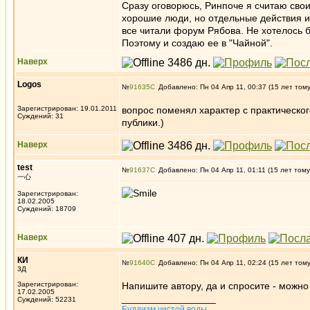
Сразу оговорюсь, Ринпоче я считаю свои
хорошие люди, но отдельные действия и
все читали форум Рябова. Не хотелось 
Поэтому и создаю ее в "Чайной".
Наверх
Logos
№
91635
Добавлено: Пн 04 Апр 11, 00:37 (15 лет том
Зарегистрирован: 19.01.2011
вопрос поменял характер с практическог
Суждений: 31
публики.)
Наверх
test
№
91637
Добавлено: Пн 04 Апр 11, 01:11 (15 лет тому
一心
Зарегистрирован:
18.02.2005
Суждений: 18709
Наверх
КИ
№
91640
Добавлено: Пн 04 Апр 11, 02:24 (15 лет том
3Д
Зарегистрирован:
Напишите автору, да и спросите - можно
17.02.2005
_________________
Суждений: 52231
Буддизм чистой воды