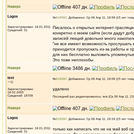
Наверх
Logos
№
91856
Добавлено: Ср 06 Апр 11, 18:58 (15 лет том
Зарегистрирован: 19.01.2011
Писалось о открытых интернет-трасляци
Суждений: 31
конкретно о моем сайте (если дадут доб
записей лекций довольно много накопил
"не все имеют возможность прослушать в
приходится пропускать из-за работы и п
для них бесплатно выложить упомянутые
Это тоже неплохобы
Наверх
test
№
91858
Добавлено: Ср 06 Апр 11, 19:06 (15 лет том
一心
удалено
Зарегистрирован:
18.02.2005
Суждений: 18709
Последний раз редактировалось: test (Ср 06 Апр 11, 23
Наверх
Logos
№
91859
Добавлено: Ср 06 Апр 11, 19:16 (15 лет том
Зарегистрирован: 19.01.2011
только как написать что не на май вэб са
Суждений: 31