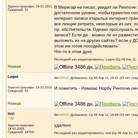
Зарегистрирован: 19.01.2011
В Меригар не писал, увидит ли Ринпоче 
Суждений: 31
достаточном уровне, чтобы грамотно со
интернет записи открытых интернет-тра
все лекции ритрита, некоторые из них, 
пр. обстоятельств. Однако прослушать 
записи? Если да - можно ли их размести
выложить их на других сайтах? если у Д
этом им готов посодействовать".
Что-то в этом духе.
Последний раз редактировалось: Logos (Ср 06 Апр 11, 
Наверх
Logos
№
91852
Добавлено: Ср 06 Апр 11, 18:41 (15 лет том
Зарегистрирован: 19.01.2011
И пометить - Намкаю Норбу Ринпоче ли
Суждений: 31
Наверх
test
№
91853
Добавлено: Ср 06 Апр 11, 18:48 (15 лет том
一心
удалено
Зарегистрирован:
18.02.2005
Суждений: 18709
Последний раз редактировалось: test (Ср 06 Апр 11, 23