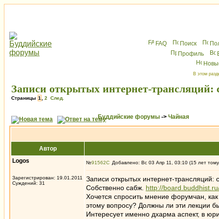
FAQ
Поиск
По
Профиль
Новы
В этом разд
Записи открытых интернет-трансляций: с
Страницы
1
,
2
След.
Буддийские форумы
->
Чайная
Автор
Logos
№
91562
Добавлено: Вс 03 Апр 11, 03:10 (15 лет тому
Зарегистрирован: 19.01.2011
Записи открытых интернет-трансляций: с
Суждений: 31
Собственно сабж.
http://board.buddhist.
Хочется спросить мнение форумчан, как 
этому вопросу? Должны ли эти лекции бы
Интересует именно дхарма аспект, в юри