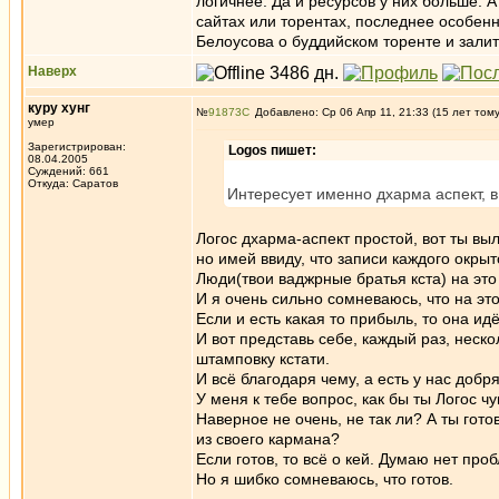
логичнее. Да и ресурсов у них больше. А
сайтах или торентах, последнее особен
Белоусова о буддийском торенте и залит
Наверх
куру хунг
№
91873
Добавлено: Ср 06 Апр 11, 21:33 (15 лет том
умер
Зарегистрирован:
Logos пишет:
08.04.2005
Суждений: 661
Откуда: Саратов
Интересует именно дхарма аспект, в
Логос дхарма-аспект простой, вот ты вы
но имей ввиду, что записи каждого окры
Люди(твои ваджрные братья кста) на это 
И я очень сильно сомневаюсь, что на эт
Если и есть какая то прибыль, то она и
И вот представь себе, каждый раз, неск
штамповку кстати.
И всё благодаря чему, а есть у нас добр
У меня к тебе вопрос, как бы ты Логос ч
Наверное не очень, не так ли? А ты гото
из своего кармана?
Если готов, то всё о кей. Думаю нет про
Но я шибко сомневаюсь, что готов.