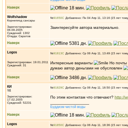
Наверх
Wolfshadow
№
91650
Добавлено: Пн 04 Апр 11, 13:16 (15 лет том
Корнеплод сансары
Зарегистрирован:
Заинтересуйте автора материально.
06.09.2005
Суждений: 1302
Откуда: Саратов
Наверх
Logos
№
91813
Добавлено: Ср 06 Апр 11, 13:49 (15 лет том
Зарегистрирован: 19.01.2011
Интересные варианты
Но почты 
Суждений: 31
думаю автор деньгами не обусловлен
Наверх
КИ
№
91829
Добавлено: Ср 06 Апр 11, 16:50 (15 лет том
3Д
Зарегистрирован:
По этим контактам что отвечают?
http://
17.02.2005
_________________
Суждений: 52231
Буддизм чистой воды
Наверх
Logos
№
91850
Добавлено: Ср 06 Апр 11, 18:36 (15 лет том