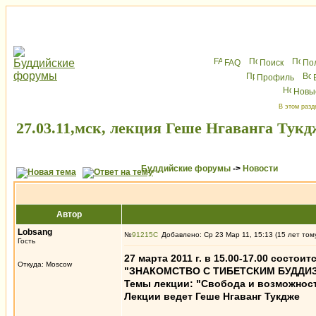
FAQ
Поиск
По
Профиль
Новы
В этом разд
27.03.11,мск, лекция Геше Нгаванга Тукд
Буддийские форумы
->
Новости
Автор
Lobsang
№
91215
Добавлено: Ср 23 Мар 11, 15:13 (15 лет том
Гость
27 марта 2011 г. в 15.00-17.00 сост
Откуда: Moscow
"ЗНАКОМСТВО С ТИБЕТСКИМ БУДДИ
Темы лекции: "Свобода и возможности
Лекции ведет Геше Нгаванг Тукдже