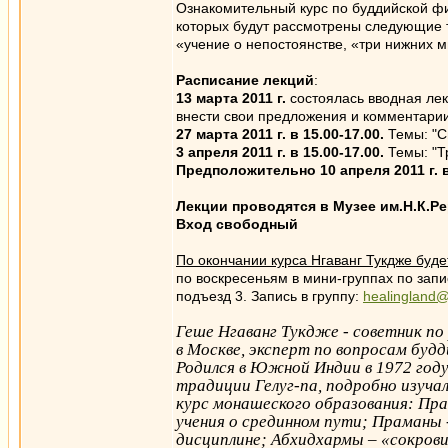
Ознакомительный курс по буддийской фи
которых будут рассмотрены следующие т
«учение о непостоянстве, «три нижних 
Расписание лекций
:
13 марта 2011 г.
состоялась вводная лек
внести свои предложения и комментарии к
27 марта 2011 г. в 15.00-17.00.
Темы: "Св
3 апреля 2011 г. в 15.00-17.00.
Темы: "Т
Предположительно 10 апреля 2011 г. в 
Лекции проводятся в Музее им.Н.К.Рер
Вход свободный
По окончании курса Нгаванг Тукдже буде
по воскресеньям в мини-группах по запи
подъезд 3. Запись в группу:
healingland@
Геше Нгаванг Тукдже - советник п
в Москве, эксперт по вопросам буд
Родился в Южной Индии в 1972 год
традиции Гелуг-па, подробно изуч
курс монашеского образования: Пр
учения о срединном пути; Праманы -
дисциплине; Абхидхармы – «сокрови