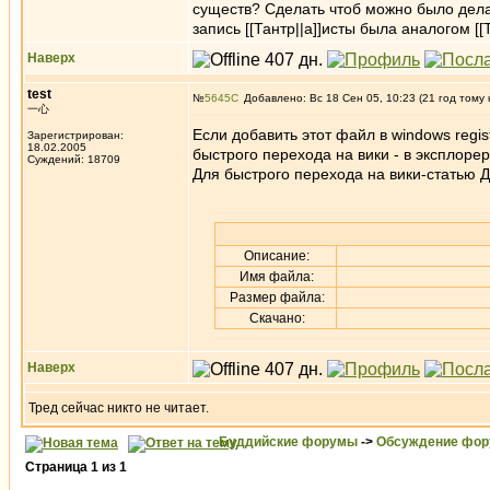
существ? Сделать чтоб можно было дел
запись [[Тантр||а]]исты была аналогом [[
Наверх
test
№
5645
Добавлено: Вс 18 Сен 05, 10:23 (21 год тому 
一心
Если добавить этот файл в windows regis
Зарегистрирован:
18.02.2005
быстрого перехода на вики - в эксплоре
Суждений: 18709
Для быстрого перехода на вики-статью Д
Описание:
Имя файла:
Размер файла:
Скачано:
Наверх
Тред сейчас никто не читает.
Буддийские форумы
->
Обсуждение фор
Страница
1
из
1