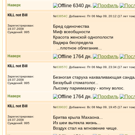
Наверх
КILL not Вill
№
63854
Добавлено: Пт 06 Мар 09, 20:12 (17 лет том
Зарегистрирован:
Бред одиночества
19.07.2008
Миф всеобщности
Суждений: 995
Красота женской однополости
Ваджра беспредела
...плотное облегание...
Наверх
КILL not Вill
№
63857
Добавлено: Пт 06 Мар 09, 23:34 (17 лет том
Зарегистрирован:
Безногая старуха нахваливающая сандал
19.07.2008
Беззубый стоматолог...
Суждений: 995
Лысому парикмахеру - копну волос.
Наверх
КILL not Вill
№
63902
Добавлено: Вс 08 Мар 09, 19:45 (17 лет том
Зарегистрирован:
Бритва крыла Махаона...
19.07.2008
Из шеи вытекла жизнь...
Суждений: 995
Воздух стал на мгновение чище.