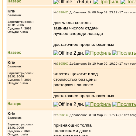
Наверх
Krie
№
63904
Добавлено: Вс 08 Мар 09, 23:17 (17 лет том
баловник
Зарегистрирован:
дни члена сочтены
18.01.2006
задним числом отдачи
Суждений: 3693
Откуда: russia
лучшее впереди лошади
_________________
достаточнее предположенных
Наверх
Krie
№
63959
Добавлено: Вт 10 Мар 09, 16:20 (17 лет том
баловник
Зарегистрирован:
животик щекотит плод
18.01.2006
стоимостью без цены
Суждений: 3693
Откуда: russia
расторжен занавес
_________________
достаточнее предположенных
Наверх
Krie
№
63961
Добавлено: Вт 10 Мар 09, 17:24 (17 лет том
баловник
Зарегистрирован:
признающих толпа
18.01.2006
половинами двоих
Суждений: 3693
Откуда: russia