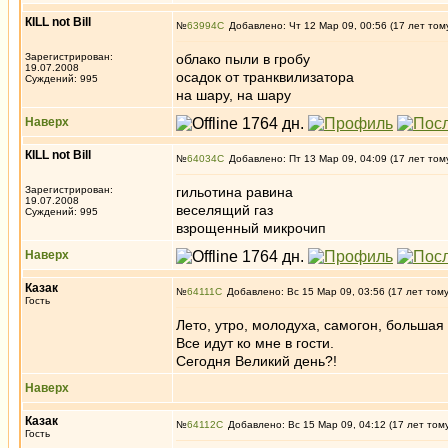
КILL not Вill
№
63994
Добавлено: Чт 12 Мар 09, 00:56 (17 лет том
Зарегистрирован:
облако пыли в гробу
19.07.2008
осадок от транквилизатора
Суждений: 995
на шару, на шару
Наверх
КILL not Вill
№
64034
Добавлено: Пт 13 Мар 09, 04:09 (17 лет том
Зарегистрирован:
гильотина равина
19.07.2008
веселящий газ
Суждений: 995
взрощенный микрочип
Наверх
Казак
№
64111
Добавлено: Вс 15 Мар 09, 03:56 (17 лет том
Гость
Лето, утро, молодуха, самогон, большая 
Все идут ко мне в гости.
Сегодня Великий день?!
Наверх
Казак
№
64112
Добавлено: Вс 15 Мар 09, 04:12 (17 лет том
Гость