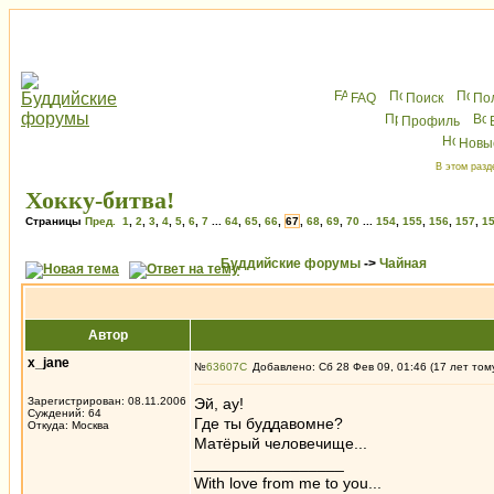
FAQ
Поиск
По
Профиль
Новы
В этом разд
Хокку-битва!
Страницы
Пред.
1
,
2
,
3
,
4
,
5
,
6
,
7
...
64
,
65
,
66
,
67
,
68
,
69
,
70
...
154
,
155
,
156
,
157
,
1
Буддийские форумы
->
Чайная
Автор
x_jane
№
63607
Добавлено: Сб 28 Фев 09, 01:46 (17 лет том
Зарегистрирован: 08.11.2006
Эй, ау!
Суждений: 64
Где ты буддавомне?
Откуда: Москва
Матёрый человечище...
_________________
With love from me to you...