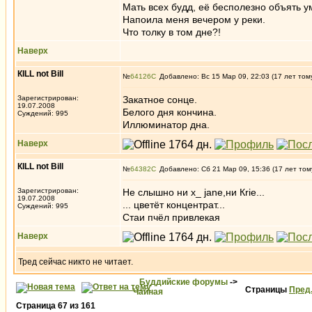
Мать всех будд, её бесполезно объять у
Напоила меня вечером у реки.
Что толку в том дне?!
Наверх
КILL not Вill
№
64126
Добавлено: Вс 15 Мар 09, 22:03 (17 лет том
Зарегистрирован:
Закатное сонце.
19.07.2008
Белого дня кончина.
Суждений: 995
Иллюминатор дна.
Наверх
КILL not Вill
№
64382
Добавлено: Сб 21 Мар 09, 15:36 (17 лет том
Зарегистрирован:
Не слышно ни x_ jаnе,ни Кriе...
19.07.2008
... цветёт концентрат...
Суждений: 995
Стаи пчёл привлекая
Наверх
Тред сейчас никто не читает.
Буддийские форумы
->
Страницы
Пред
Чайная
Страница
67
из
161