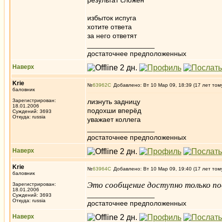
результат сложен
избыток испуга
хотите ответа
за него ответят
_________________
достаточнее предположенных
Наверх
Krie
№
63962
Добавлено: Вт 10 Мар 09, 18:39 (17 лет том
баловник
Зарегистрирован:
лизнуть задницу
18.01.2006
подохши вперёд
Суждений: 3693
Откуда: russia
уважает коллега
_________________
достаточнее предположенных
Наверх
Krie
№
63964
Добавлено: Вт 10 Мар 09, 19:40 (17 лет том
баловник
Это сообщение доступно только по
Зарегистрирован:
18.01.2006
_________________
Суждений: 3693
Откуда: russia
достаточнее предположенных
Наверх