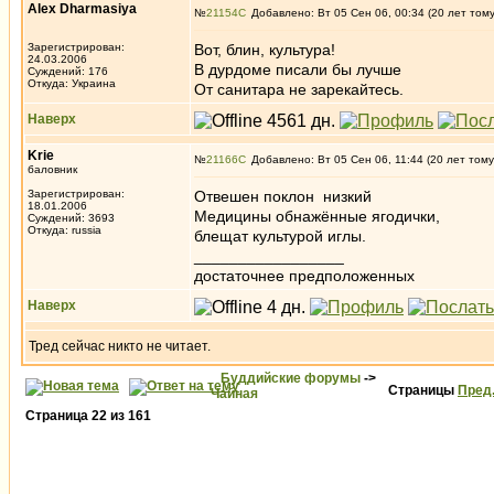
Alex Dharmasiya
№
21154
Добавлено: Вт 05 Сен 06, 00:34 (20 лет том
Зарегистрирован:
Вот, блин, культура!
24.03.2006
В дурдоме писали бы лучше
Суждений: 176
Откуда: Украина
От санитара не зарекайтесь.
Наверх
Krie
№
21166
Добавлено: Вт 05 Сен 06, 11:44 (20 лет тому
баловник
Зарегистрирован:
Отвешен поклон низкий
18.01.2006
Медицины обнажённые ягодички,
Суждений: 3693
Откуда: russia
блещат культурой иглы.
_________________
достаточнее предположенных
Наверх
Тред сейчас никто не читает.
Буддийские форумы
->
Страницы
Пред
Чайная
Страница
22
из
161