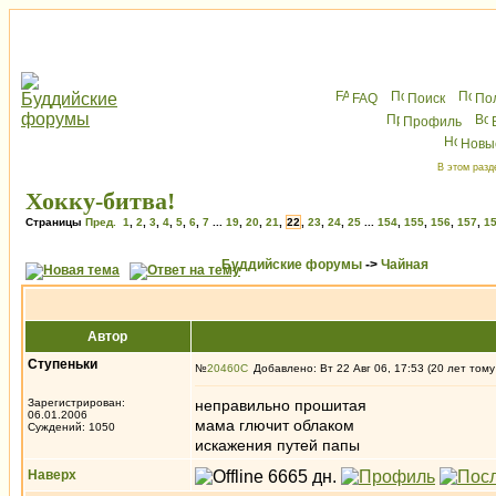
FAQ
Поиск
По
Профиль
Новы
В этом разд
Хокку-битва!
Страницы
Пред.
1
,
2
,
3
,
4
,
5
,
6
,
7
...
19
,
20
,
21
,
22
,
23
,
24
,
25
...
154
,
155
,
156
,
157
,
1
Буддийские форумы
->
Чайная
Автор
Ступеньки
№
20460
Добавлено: Вт 22 Авг 06, 17:53 (20 лет тому
Зарегистрирован:
неправильно прошитая
06.01.2006
мама глючит облаком
Суждений: 1050
искажения путей папы
Наверх