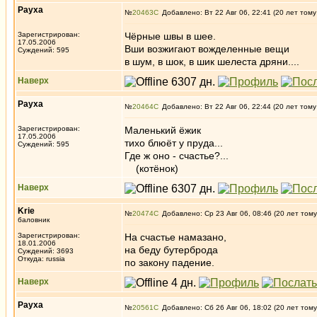
Рауха
№
20463
Добавлено: Вт 22 Авг 06, 22:41 (20 лет тому
Зарегистрирован:
Чёрные швы в шее.
17.05.2006
Вши возжигают вожделенные вещи
Суждений: 595
в шум, в шок, в шик шелеста дряни....
Наверх
Рауха
№
20464
Добавлено: Вт 22 Авг 06, 22:44 (20 лет тому
Зарегистрирован:
Маленький ёжик
17.05.2006
тихо блюёт у пруда...
Суждений: 595
Где ж оно - счастье?...
(котёнок)
Наверх
Krie
№
20474
Добавлено: Ср 23 Авг 06, 08:46 (20 лет тому
баловник
Зарегистрирован:
На счастье намазано,
18.01.2006
на беду бутерброда
Суждений: 3693
Откуда: russia
по закону падение.
Наверх
Рауха
№
20561
Добавлено: Сб 26 Авг 06, 18:02 (20 лет тому