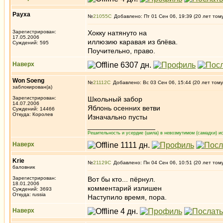
Рауха
№
21055
Добавлено: Пт 01 Сен 06, 19:39 (20 лет том
Зарегистрирован:
Хокку натянуто на
17.05.2006
иллюзию каравая из блёва.
Суждений: 595
Поучительно, право.
Наверх
Won Soeng
№
21112
Добавлено: Вс 03 Сен 06, 15:44 (20 лет тому
заблокирован(а)
Зарегистрирован:
Школьный забор
14.07.2006
Яблонь осенних ветви
Суждений: 14466
Откуда: Королев
Изначально пусты
_________________
Решительность и усердие (шила) в невозмутимом (самадхи) ис
Наверх
Krie
№
21129
Добавлено: Пн 04 Сен 06, 10:51 (20 лет том
баловник
Зарегистрирован:
Вот бы кто... пёрнул.
18.01.2006
комментарий излишен
Суждений: 3693
Откуда: russia
Наступило время, пора.
Наверх