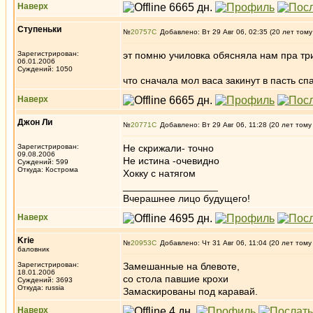
Наверх
Ступеньки
№
20757
Добавлено: Вт 29 Авг 06, 02:35 (20 лет тому
Зарегистрирован:
эт помню училовка обясняла нам пра тр
06.01.2006
Суждений: 1050
что сначала мол васа закинут в пасть сп
Наверх
Джон Ли
№
20771
Добавлено: Вт 29 Авг 06, 11:28 (20 лет тому
Зарегистрирован:
Не скрижали- точно
09.08.2006
Не истина -очевидно
Суждений: 599
Откуда: Кострома
Хокку с натягом
_________________
Вчерашнее лицо будущего!
Наверх
Krie
№
20953
Добавлено: Чт 31 Авг 06, 11:04 (20 лет тому
баловник
Зарегистрирован:
Замешанные на блевоте,
18.01.2006
со стола павшие крохи
Суждений: 3693
Откуда: russia
Замаскированы под каравай.
Наверх