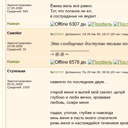
Зарегистрирован:
Ёжика жаль всё равно.
17.05.2006
Тот, кто поганок не ел,
Суждений: 595
в состраданье не вкурит .
Наверх
Самобог
№
20564
Добавлено: Сб 26 Авг 06, 18:17 (20 лет тому
Это сообщение доступно только по
Зарегистрирован:
24.08.2006
_________________
Суждений: 32
-= @,@ =-
Наверх
Ступеньки
№
20670
Добавлено: Пн 28 Авг 06, 08:34 (20 лет тому
Зарегистрирован:
навеяло по последним двум...
06.01.2006
Суждений: 1050
открой меня и выпей мой скелет, целуй
глубоко и люби вечно, кровавая
любовь, сожри меня
падая, утопая, глубже и навсегда
кинь меня в пасть моего спасителя
режь меня и наслаждайся течением кров