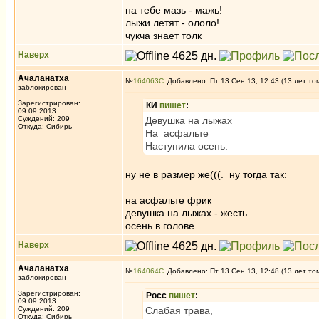
на тебе мазь - мажь!
лыжи летят - ололо!
чукча знает толк
Наверх
Ачаланатха
№
164063
Добавлено: Пт 13 Сен 13, 12:43 (13 лет то
заблокирован
Зарегистрирован:
КИ
пишет
:
09.09.2013
Суждений: 209
Девушка на лыжах
Откуда: Сибирь
На асфальте
Наступила осень.
ну не в размер же(((. ну тогда так:
на асфальте фрик
девушка на лыжах - жесть
осень в голове
Наверх
Ачаланатха
№
164064
Добавлено: Пт 13 Сен 13, 12:48 (13 лет то
заблокирован
Зарегистрирован:
Росс
пишет
:
09.09.2013
Суждений: 209
Слабая трава,
Откуда: Сибирь