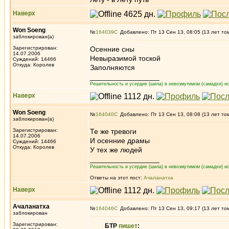
Наверх
Won Soeng
№
164039
Добавлено: Пт 13 Сен 13, 08:05 (13 лет то
заблокирован(а)
Зарегистрирован:
Осенние сны
14.07.2006
Невыразимой тоской
Суждений: 14466
Откуда: Королев
Заполняются
_________________
Решительность и усердие (шила) в невозмутимом (самадхи) ис
Наверх
Won Soeng
№
164040
Добавлено: Пт 13 Сен 13, 08:08 (13 лет то
заблокирован(а)
Зарегистрирован:
Те же тревоги
14.07.2006
И осенние драмы
Суждений: 14466
Откуда: Королев
У тех же людей
_________________
Решительность и усердие (шила) в невозмутимом (самадхи) ис
Ответы на этот пост:
Ачаланатха
Наверх
Ачаланатха
№
164046
Добавлено: Пт 13 Сен 13, 09:17 (13 лет то
заблокирован
Зарегистрирован:
БТР
пишет
: