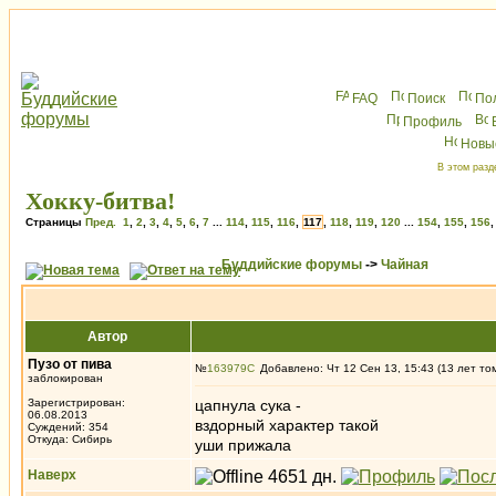
FAQ
Поиск
По
Профиль
Новы
В этом разд
Хокку-битва!
Страницы
Пред.
1
,
2
,
3
,
4
,
5
,
6
,
7
...
114
,
115
,
116
,
117
,
118
,
119
,
120
...
154
,
155
,
156
Буддийские форумы
->
Чайная
Автор
Пузо от пива
№
163979
Добавлено: Чт 12 Сен 13, 15:43 (13 лет то
заблокирован
Зарегистрирован:
цапнула сука -
06.08.2013
вздорный характер такой
Суждений: 354
Откуда: Сибирь
уши прижала
Наверх