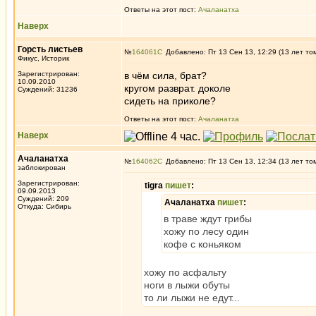
Ответы на этот пост:
Ачаланатха
Наверх
Горсть листьев
№
164061
Добавлено: Пт 13 Сен 13, 12:29 (13 лет то
Фикус, Историк
Зарегистрирован:
в чём сила, брат?
10.09.2010
кругом разврат. доколе
Суждений: 31236
сидеть на приколе?
Ответы на этот пост:
Ачаланатха
Наверх
Ачаланатха
№
164062
Добавлено: Пт 13 Сен 13, 12:34 (13 лет то
заблокирован
Зарегистрирован:
tigra
пишет
:
09.09.2013
Суждений: 209
Ачаланатха
пишет
:
Откуда: Сибирь
в траве ждут грибы
хожу по лесу один
кофе с коньяком
хожу по асфальту
ноги в лыжи обуты
то ли лыжи не едут...