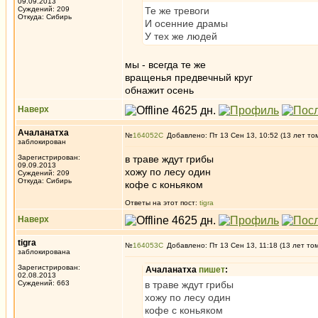
09.09.2013
Суждений: 209
Те же тревоги
Откуда: Сибирь
И осенние драмы
У тех же людей
мы - всегда те же
вращенья предвечный круг
обнажит осень
Наверх
Ачаланатха
№
164052
Добавлено: Пт 13 Сен 13, 10:52 (13 лет то
заблокирован
Зарегистрирован:
в траве ждут грибы
09.09.2013
хожу по лесу один
Суждений: 209
Откуда: Сибирь
кофе с коньяком
Ответы на этот пост:
tigra
Наверх
tigra
№
164053
Добавлено: Пт 13 Сен 13, 11:18 (13 лет то
заблокирована
Зарегистрирован:
Ачаланатха
пишет
:
02.08.2013
Суждений: 663
в траве ждут грибы
хожу по лесу один
кофе с коньяком