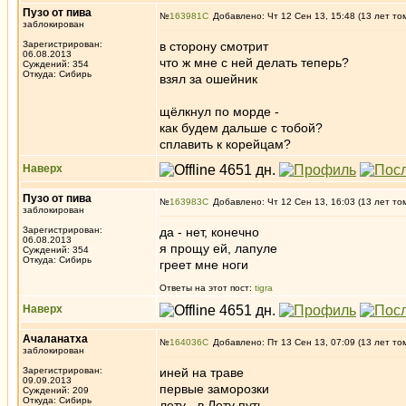
Пузо от пива
№
163981
Добавлено: Чт 12 Сен 13, 15:48 (13 лет то
заблокирован
Зарегистрирован:
в сторону смотрит
06.08.2013
что ж мне с ней делать теперь?
Суждений: 354
Откуда: Сибирь
взял за ошейник
щёлкнул по морде -
как будем дальше с тобой?
сплавить к корейцам?
Наверх
Пузо от пива
№
163983
Добавлено: Чт 12 Сен 13, 16:03 (13 лет то
заблокирован
Зарегистрирован:
да - нет, конечно
06.08.2013
я прощу ей, лапуле
Суждений: 354
Откуда: Сибирь
греет мне ноги
Ответы на этот пост:
tigra
Наверх
Ачаланатха
№
164036
Добавлено: Пт 13 Сен 13, 07:09 (13 лет то
заблокирован
Зарегистрирован:
иней на траве
09.09.2013
первые заморозки
Суждений: 209
Откуда: Сибирь
лету - в Лету путь