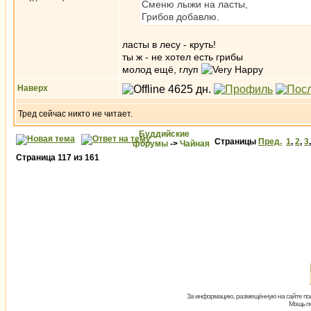
Сменю лыжи на ласты,
Грибов добавлю.
ласты в лесу - круть!
ты ж - не хотел есть грибы
молод ещё, глуп
Наверх
Тред сейчас никто не читает.
Буддийские
Страницы
Пред.
1
,
2
,
3
форумы
->
Чайная
Страница
117
из
161
За информацию, размещённую на сайте пол
Мощь пх