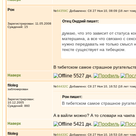
Рон
№
84359
Добавлено: Сб 27 Ноя 10, 08:09 (16 лет том
Отец Ондрий пишет:
Зарегистрирован: 11.05.2008
Суждений: 15
думаю, что это зависит от статуса к
матершина, а все что связано с секс
нужно передавать не только смысл н
тексте существует на тибецком.
В тибетском самое страшное ругательство
Наверх
filoleg
№
84432
Добавлено: Сб 27 Ноя 10, 16:52 (16 лет том
заблокирован
Рон пишет:
Зарегистрирован:
10.12.2005
В тибетском самое страшное ругатель
Суждений: 860
А в вайли можно? А то словари на чакпа
Наверх
filoleg
№
84433
Добавлено: Сб 27 Ноя 10, 16:53 (16 лет том