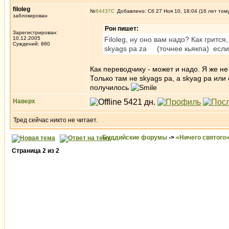
filoleg
№
84437
Добавлено: Сб 27 Ноя 10, 18:04 (16 лет том
заблокирован
Рон пишет:
Зарегистрирован:
10.12.2005
Filoleg, ну оно вам надо? Как грится,
Суждений: 860
skyags pa za (точнее кьякпа) если
Как переводчику - может и надо. Я же н
Только там не skyags pa, а skyag pa или
получилось
Наверх
Тред сейчас никто не читает.
Буддийские форумы
->
«Ничего святого
Страница
2
из
2