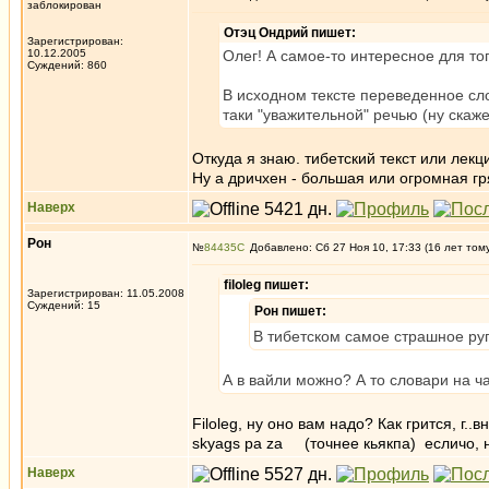
заблокирован
Отэц Ондрий пишет:
Зарегистрирован:
10.12.2005
Олег! А самое-то интересное для то
Суждений: 860
В исходном тексте переведенное сло
таки "уважительной" речью (ну скаж
Откуда я знаю. тибетский текст или лек
Ну а дричхен - большая или огромная гр
Наверх
Рон
№
84435
Добавлено: Сб 27 Ноя 10, 17:33 (16 лет том
filoleg пишет:
Зарегистрирован: 11.05.2008
Суждений: 15
Рон пишет:
В тибетском самое страшное руга
А в вайли можно? А то словари на ч
Filoleg, ну оно вам надо? Как грится, г..в
skyags pa za (точнее кьякпа) есличо, 
Наверх