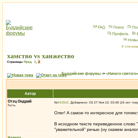
FAQ
Поиск
По
Профиль
Новы
В этом разд
хамство vs ханжество
Страницы
Пред.
1
,
2
Буддийские форумы
->
«Ничего святого
Автор
Отэц Ондрий
№
84354
Добавлено: Сб 27 Ноя 10, 03:49 (16 лет том
Гость
Олег! А самое-то интересное для топикс
В исходном тексте переведенное слово "г
"уважительной" речью (ну скажем аналог
Наверх