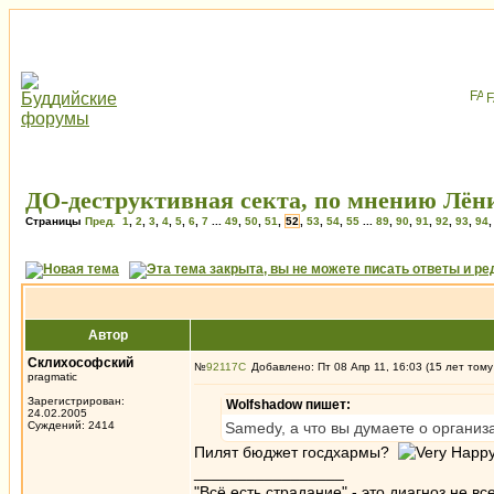
ДО-деструктивная секта, по мнению Лёни
Страницы
Пред.
1
,
2
,
3
,
4
,
5
,
6
,
7
...
49
,
50
,
51
,
52
,
53
,
54
,
55
...
89
,
90
,
91
,
92
,
93
,
94
Автор
Склихософский
№
92117
Добавлено: Пт 08 Апр 11, 16:03 (15 лет тому
pragmatic
Зарегистрирован:
Wolfshadow пишет:
24.02.2005
Суждений: 2414
Samedy, а что вы думаете о организ
Пилят бюджет госдхармы?
_________________
"Всё есть страдание" - это диагноз не вс