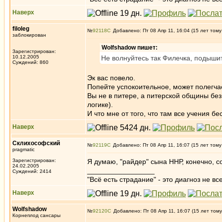
Наверх
filoleg
№
92118
Добавлено: Пт 08 Апр 11, 16:04 (15 лет тому
заблокирован
Wolfshadow пишет:
Зарегистрирован:
10.12.2005
Не волнуйтесь так Филечка, подыши
Суждений: 860
Эк вас повело.
Попейте успокоительное, может полегчае
Вы не в питере, а питерской общины без
логике).
И что мне от того, что там все учения б
Наверх
Склихософский
№
92119
Добавлено: Пт 08 Апр 11, 16:07 (15 лет тому
pragmatic
Зарегистрирован:
Я думаю, "райдер" сына ННР, конечно, со
24.02.2005
_________________
Суждений: 2414
"Всё есть страдание" - это диагноз не вс
Наверх
Wolfshadow
№
92120
Добавлено: Пт 08 Апр 11, 16:07 (15 лет тому
Корнеплод сансары