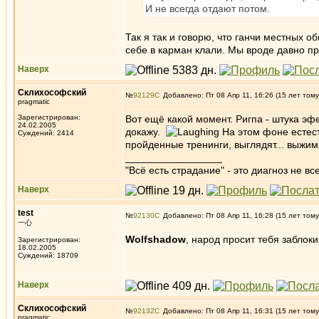
И не всегда отдают потом.
Так я так и говорю, что ганчи местных 
себе в карман клали. Мы вроде давно пр
Наверх
Склихософский
№
92129
Добавлено: Пт 08 Апр 11, 16:26 (15 лет тому
pragmatic
Зарегистрирован:
Вот ещё какой момент. Ригпа - штука эф
24.02.2005
докажу.
На этом фоне естест
Суждений: 2414
пройденные тренинги, выглядят... выжима
_________________
"Всё есть страдание" - это диагноз не вс
Наверх
test
№
92130
Добавлено: Пт 08 Апр 11, 16:28 (15 лет тому
一心
Wolfshadow
, народ просит тебя заблоки
Зарегистрирован:
18.02.2005
Суждений: 18709
Наверх
Склихософский
№
92132
Добавлено: Пт 08 Апр 11, 16:31 (15 лет тому
pragmatic