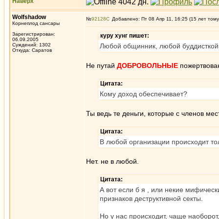
Наверх
Wolfshadow
№
92128
Добавлено: Пт 08 Апр 11, 16:25 (15 лет тому
Корнеплод сансары
Зарегистрирован:
куру хунг пишет:
06.09.2005
Суждений: 1302
Любой общинник, любой буддисткой 
Откуда: Саратов
Не путай
ДОБРОВОЛЬНЫЕ
пожертвова
Цитата:
Кому доход обеспечивает?
Ты ведь те деньги, которые с членов м
Цитата:
В любой организации происходит тол
Нет. не в любой.
Цитата:
А вот если б я , или некие мифичес
признаков деструктивной секты.
Но у нас происходит, чаще наоборот,