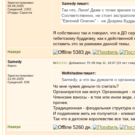
Зарегистрирован:
Samedy пишет:
06.09.2005
Суждений: 1302
Так что, Леня! Даже с точки зрения 
Откуда: Саратов
Соответственно, не стоит экстраполи
"Евгений Онегин" - не Дхарма Будды
Я собственно так и говорил, что в ДО с
тибетскому буддизму, как к действенной
оставить это за рамками данной темы.
Наверх
Samedy
№
92121
Добавлено: Пт 08 Апр 11, 16:07 (15 лет тому
барон
Wolfshadow пишет:
Зарегистрирован:
23.05.2005
Samedy, а что вы думаете о организ
Суждений: 638
Чо мне чужие деньги-то считать?
Организуются как могут. Организация - 
Членские взносы - в том или ином виде,
прочее.
Традиционная - феодальная структура се
И подаянием жить не получится - климат 
Так что в датском королевстве все так, к
Наверх