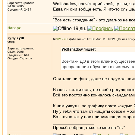
Зарегистрирован:
Wolfshadow, насчёт прибылей, тут ты, я
24.02.2005
Едва ли они вобще есть. Я что-то слыша
Суждений: 2414
_________________
"Всё есть страдание" - это диагноз не вс
Наверх
куру хунг
№
92127
Добавлено: Пт 08 Апр 11, 16:21 (15 лет тому
умер
Зарегистрирован:
Wolfshadow пишет:
08.04.2005
Суждений: 661
Откуда: Саратов
Все-таки ДО в этом плане существе
превращения обучения в систему пл
Опять же ни фига, даже не подумал пои
Взносы кстати есть, не особо регулярны
Всё это постоянно кончалось скандалами
К ним учпуты по графику почти каждые 2
Ну у тебя что там от нищеты совсем мо
Вот точно как у нас принимающая сторо
_________________
Просьба-обращаться ко мне на "ты"