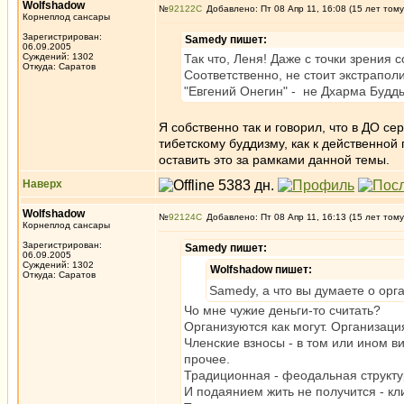
Wolfshadow
№
92122
Добавлено: Пт 08 Апр 11, 16:08 (15 лет тому
Корнеплод сансары
Зарегистрирован:
Samedy пишет:
06.09.2005
Суждений: 1302
Так что, Леня! Даже с точки зрения 
Откуда: Саратов
Соответственно, не стоит экстраполи
"Евгений Онегин" - не Дхарма Будды
Я собственно так и говорил, что в ДО с
тибетскому буддизму, как к действенной
оставить это за рамками данной темы.
Наверх
Wolfshadow
№
92124
Добавлено: Пт 08 Апр 11, 16:13 (15 лет тому
Корнеплод сансары
Зарегистрирован:
Samedy пишет:
06.09.2005
Суждений: 1302
Wolfshadow пишет:
Откуда: Саратов
Samedy, а что вы думаете о орг
Чо мне чужие деньги-то считать?
Организуются как могут. Организаци
Членские взносы - в том или ином в
прочее.
Традиционная - феодальная структур
И подаянием жить не получится - кли