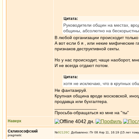
Цитата:
Руководители общин на местах, вро
общины, абсолютно на бескорыстны
В любой организации происходит только 
А вот если б я , или некие мифические 
признаков деструктивной секты.
Но у нас происходит, чаще наоборот, мне
И не всегда отдают потом.
Цитата:
хотя не исключаю, что в крупных об
Не фантазируй.
Крупная община вроде московской, иног
продавца или бухгалтера.
_________________
Просьба-обращаться ко мне на "ты"
Наверх
Склихософский
№
92126
Добавлено: Пт 08 Апр 11, 16:19 (15 лет тому
pragmatic