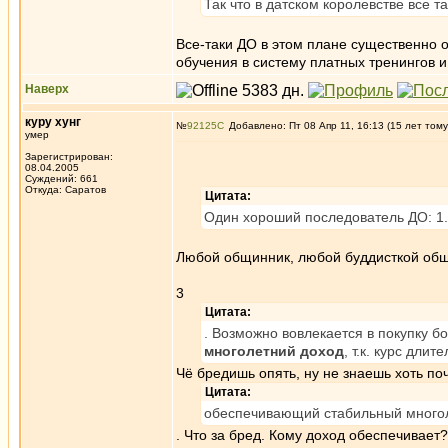
Так что в датском королевстве все та
Все-таки ДО в этом плане существенно 
обучения в систему платных тренингов и
Наверх
куру хунг
№
92125
Добавлено: Пт 08 Апр 11, 16:13 (15 лет тому
умер
Зарегистрирован:
08.04.2005
Суждений: 661
Откуда: Саратов
Цитата:
Один хороший последователь ДО: 1. 
Любой общинник, любой буддисткой общи
3
Цитата:
. Возможно вовлекается в покупку б
многолетний доход
, т.к. курс длит
Чё бредишь опять, ну не знаешь хоть поч
Цитата:
обеспечивающий стабильный много
. Что за бред. Кому доход обеспечивает?