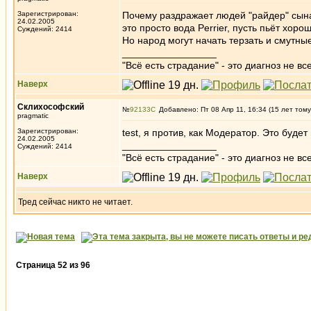
Зарегистрирован:
Почему раздражает людей "райдер" сына Н
24.02.2005
это просто вода Perrier, пусть пьёт хоро
Суждений: 2414
Но народ могут начать терзать и смутные
_________________
"Всё есть страдание" - это диагноз не вс
Наверх
Склихософский
№
92133
Добавлено: Пт 08 Апр 11, 16:34 (15 лет тому
pragmatic
Зарегистрирован:
test, я против, как Модератор. Это буде
24.02.2005
_________________
Суждений: 2414
"Всё есть страдание" - это диагноз не вс
Наверх
Тред сейчас никто не читает.
Страница
52
из
96