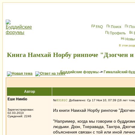
FAQ
Поиск
По
Профиль
Новы
В этом разд
Книга Намхай Норбу ринпоче "Дзогчен и
Буддийские форумы
->
Гималайский бу
Автор
Еше Нинбо
№
83181
Добавлено: Ср 17 Ноя 10, 07:39 (16 лет том
Зарегистрирован:
Из книги Намхай Норбу ринпоче "Дзогчен
02.03.2010
Суждений: 2246
"Например, когда мы говорим о буддизм
людьми. Дзэн, Тхеравада, Тантра, Дзогч
объяснения связан с той или иной личнос