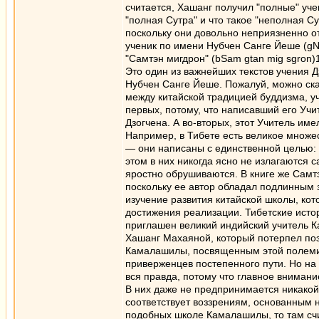
считается, Хашанг получил "полные" уче
"полная Сутра" и что такое "неполная С
поскольку они довольно неприязненно о
ученик по имени Нубчен Санге Йеше (gNu
"Самтэн мигдрон" (bSam gtan mig sgron)1
Это один из важнейших текстов учения Дз
Нубчен Санге Йеше. Пожалуй, можно сказ
между китайской традицией буддизма, уч
первых, потому, что написавший его Уч
Дзогчена. А во-вторых, этот Учитель им
Например, в Тибете есть великое множест
— они написаны с единственной целью: о
этом в них никогда ясно не излагаются с
яростно обрушиваются. В книге же Самт
поскольку ее автор обладал подлинным з
изучение развития китайской школы, ко
достижения реализации. Тибетские истор
приглашен великий индийский учитель К
Хашанг Махаяной, который потерпел по
Камалашилы, посвященным этой полемик
приверженцев постепенного пути. Но на 
вся правда, потому что главное внимани
В них даже не предпринимается никако
соответствует воззрениям, основанным н
подобных школе Камалашилы, то там счита