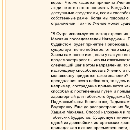
верил. Что же касается принципа Учения
люди не хотят этого понимать. Каждый п
доступными средствами, всеми способам
собственные рамки. Когда мы говорим о т
ограничений. Так что Учение может суще
"В Сутре используется метод отречения.
Махаяна последователей Нагарджуны. Пр
буддистом, будет принятие Прибежища. 
существует нечто неблагое, от чего мы 
Зачем вам новое имя, если у вас уже ес
продемонстрировать, что вы отказываете
следующий шаг в этом направлении, то 
настоящему способствовать Учению и под
монашеству придается такое значение? 
преодоления всего неблагого, то здесь
например, сострадание применяется как
способами: постепенным путем и прямым
характерный для тибетского буддизма Су
Падмасамбхавы. Конечно же, Падмасамб
Ваджраяну. Еще до распространения Вад
Хашанг Махаяна. Способ изложения и по
тибетских буддистов. Существует мнение
одной из древнейших исторических хрон
принадлежал к линии преемственности,