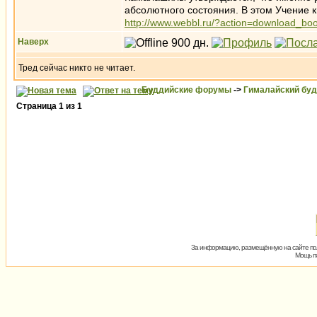
абсолютного состояния. В этом Учение 
http://www.webbl.ru/?action=download_b
Наверх
Тред сейчас никто не читает.
Буддийские форумы
->
Гималайский бу
Страница
1
из
1
За информацию, размещённую на сайте пол
Мощь пх