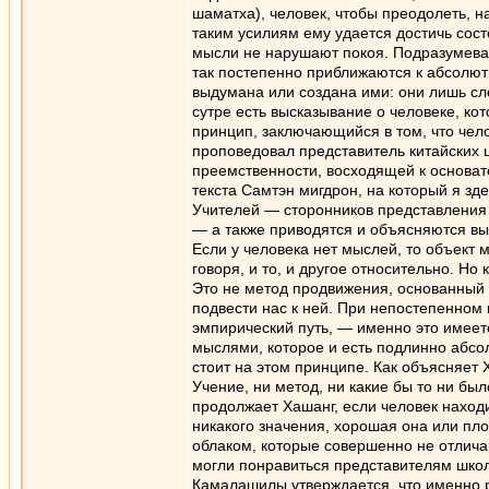
шаматха), человек, чтобы преодолеть, н
таким усилиям ему удается достичь состо
мысли не нарушают покоя. Подразумевае
так постепенно приближаются к абсолютн
выдумана или создана ими: они лишь сле
сутре есть высказывание о человеке, ко
принцип, заключающийся в том, что чел
проповедовал представитель китайских 
преемственности, восходящей к основате
текста Самтэн мигдрон, на который я зд
Учителей — сторонников представления 
— а также приводятся и объясняются выд
Если у человека нет мыслей, то объект 
говоря, и то, и другое относительно. Но
Это не метод продвижения, основанный н
подвести нас к ней. При непостепенном 
эмпирический путь, — именно это имеетс
мыслями, которое и есть подлинно абсо
стоит на этом принципе. Как объясняет 
Учение, ни метод, ни какие бы то ни был
продолжает Хашанг, если человек находит
никакого значения, хорошая она или пло
облаком, которые совершенно не отличаю
могли понравиться представителям школ
Камалашилы утверждается, что именно р