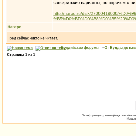
санскритские варианты, но впрочем о н
http://narod.ru/disk/2700041900
%B5%D0%BD%D0%B8%D0%B5%20%D0%9
Наверх
Тред сейчас никто не читает.
Буддийские форумы
->
От Будды до наш
Страница
1
из
1
За информацию, размещённую на сайте пол
Мощь пх