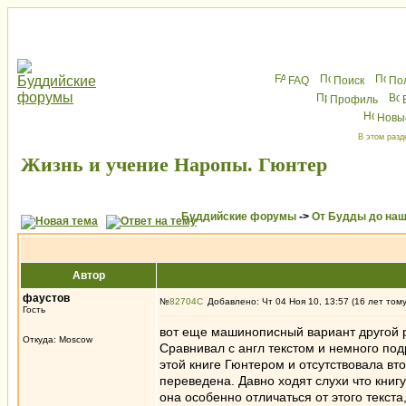
FAQ
Поиск
По
Профиль
Новы
В этом разд
Жизнь и учение Наропы. Гюнтер
Буддийские форумы
->
От Будды до наш
Автор
фаустов
№
82704
Добавлено: Чт 04 Ноя 10, 13:57 (16 лет том
Гость
вот еще машинописный вариант другой 
Откуда: Moscow
Сравнивал с англ текстом и немного под
этой книге Гюнтером и отсутствовала вт
переведена. Давно ходят слухи что книгу
она особенно отличаться от этого текста