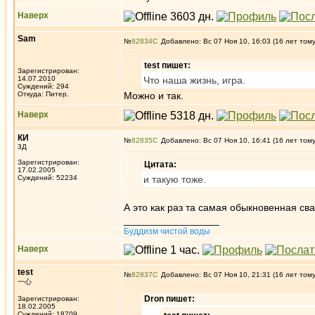
Наверх
Sam
№
82834
Добавлено: Вс 07 Ноя 10, 16:03 (16 лет том
test пишет:
Зарегистрирован:
14.07.2010
Что наша жизнь, игра.
Суждений: 294
Откуда: Питер.
Можно и так.
Наверх
КИ
№
82835
Добавлено: Вс 07 Ноя 10, 16:41 (16 лет том
3Д
Зарегистрирован:
Цитата:
17.02.2005
Суждений: 52234
и такую тоже.
А это как раз та самая обыкновенная сва
_________________
Буддизм чистой воды
Наверх
test
№
82837
Добавлено: Вс 07 Ноя 10, 21:31 (16 лет том
一心
Dron пишет:
Зарегистрирован:
18.02.2005
Суждений: 18709