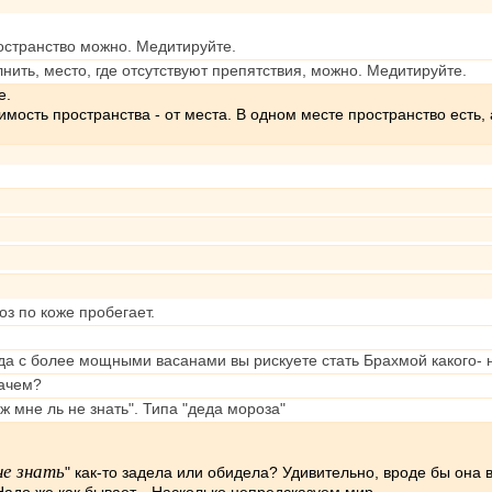
остранство можно. Медитируйте.
нить, место, где отсутствуют препятствия, можно. Медитируйте.
е.
ость пространства - от места. В одном месте пространство есть, а
оз по коже пробегает.
 да с более мощными васанами вы рискуете стать Брахмой какого- 
Зачем?
ж мне ль не знать". Типа "деда мороза"
не знать
" как-то задела или обидела? Удивительно, вроде бы она 