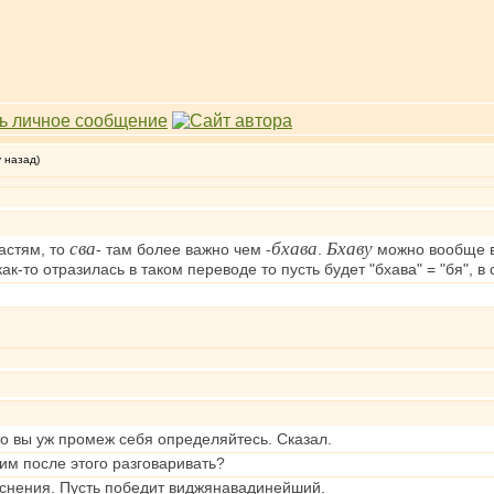
у назад)
сва
бхава
Бхаву
астям, то
- там более важно чем -
.
можно вообще в
ак-то отразилась в таком переводе то пусть будет "бхава" = "бя", в
это вы уж промеж себя определяйтесь. Сказал.
ним после этого разговаривать?
ыяснения. Пусть победит виджянавадинейший.