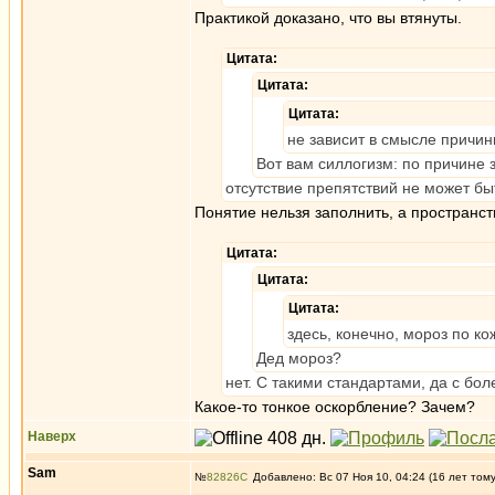
Практикой доказано, что вы втянуты.
Цитата:
Цитата:
Цитата:
не зависит в смысле причин
Вот вам силлогизм: по причине 
отсутствие препятствий не может б
Понятие нельзя заполнить, а пространс
Цитата:
Цитата:
Цитата:
здесь, конечно, мороз по ко
Дед мороз?
нет. С такими стандартами, да с бо
Какое-то тонкое оскорбление? Зачем?
Наверх
Sam
№
82826
Добавлено: Вс 07 Ноя 10, 04:24 (16 лет том