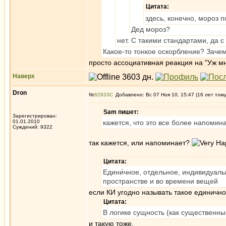
Цитата:
здесь, конечно, мороз п
Дед мороз?
нет. С такими стандартами, да 
Какое-то тонкое оскорбление? Заче
просто ассоциативная реакция на "Уж мн
Наверх
Dron
№
82833
Добавлено: Вс 07 Ноя 10, 15:47 (16 лет том
Sam пишет:
Зарегистрирован:
01.01.2010
кажется, что это все более напомина
Суждений: 9322
так кажется, или напоминает?
Цитата:
Едини́чное, отдельное, индивидуал
пространстве и во времени вещей
если КИ угодно называть такое единично
Цитата:
В логике сущность (как существенный
и такую тоже.