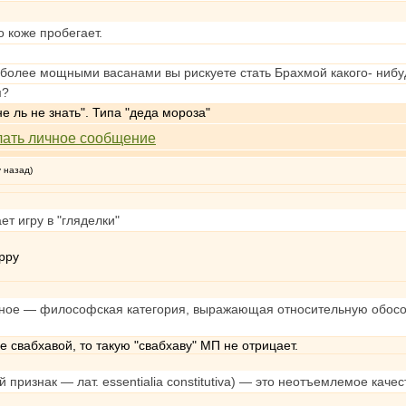
о коже пробегает.
с более мощными васанами вы рискуете стать Брахмой какого- нибу
м?
е ль не знать". Типа "деда мороза"
у назад)
ет игру в "гляделки"
ьное — философская категория, выражающая относительную обособле
е свабхавой, то такую "свабхаву" МП не отрицает.
 признак — лат. essentialia constitutiva) — это неотъемлемое кач