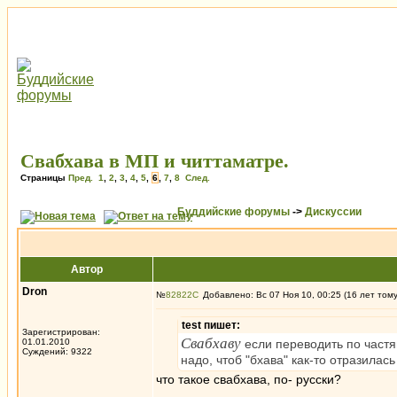
Свабхава в МП и читтаматре.
Страницы
Пред.
1
,
2
,
3
,
4
,
5
,
6
,
7
,
8
След.
Буддийские форумы
->
Дискуссии
Автор
Dron
№
82822
Добавлено: Вс 07 Ноя 10, 00:25 (16 лет том
test пишет:
Зарегистрирован:
Свабхаву
01.01.2010
если переводить по частя
Суждений: 9322
надо, чтоб "бхава" как-то отразилась
что такое свабхава, по- русски?