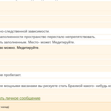
но-следственной зависимости.
заполненности пространство перестало непрепятствовать.
ыть заполненным. Место- может. Медитируйте.
тво можно. Медитируйте.
же пробегает.
лее мощными васанами вы рискуете стать Брахмой какого- нибудь к
у назад)