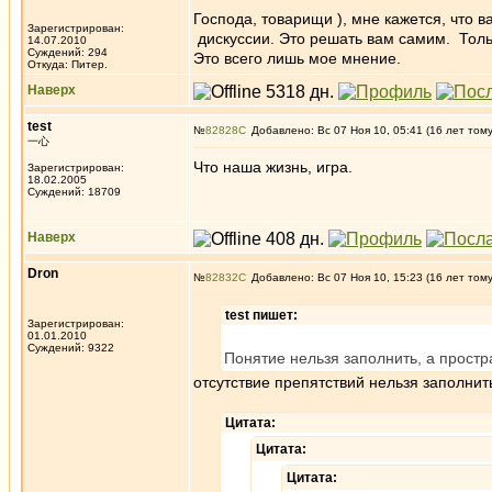
Господа, товарищи ), мне кажется, что ва
Зарегистрирован:
дискуссии. Это решать вам самим. Тольк
14.07.2010
Суждений: 294
Это всего лишь мое мнение.
Откуда: Питер.
Наверх
test
№
82828
Добавлено: Вс 07 Ноя 10, 05:41 (16 лет том
一心
Что наша жизнь, игра.
Зарегистрирован:
18.02.2005
Суждений: 18709
Наверх
Dron
№
82832
Добавлено: Вс 07 Ноя 10, 15:23 (16 лет том
test пишет:
Зарегистрирован:
01.01.2010
Суждений: 9322
Понятие нельзя заполнить, а прост
отсутствие препятствий нельзя заполнить
Цитата:
Цитата:
Цитата: