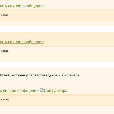
у назад)
у назад)
бхава, которая у сарвастивадинов и в йогачаре.
у назад)