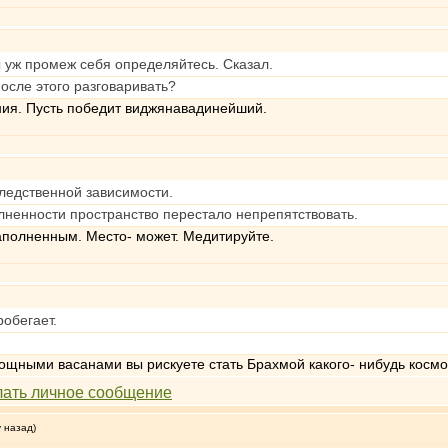
вы уж промеж себя определяйтесь. Сказал.
после этого разговаривать?
ения. Пусть победит виджянавадинейший.
следственной зависимости.
лненности пространство перестало непрепятствовать.
заполненным. Место- может. Медитируйте.
робегает.
мощными васанами вы рискуете стать Брахмой какого- нибудь космо
у назад)