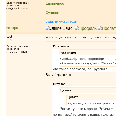
Зарегистрирован:
Единичное
17.02.2005
Суждений: 52234
Сущность
_________________
Буддизм чистой воды
Наверх
test
№
82825
Добавлено: Вс 07 Ноя 10, 03:38 (16 лет том
一心
Dron пишет:
Зарегистрирован:
18.02.2005
Суждений: 18709
test пишет:
Свабхаву
если переводить по ч
обязательно надо, чтоб "бхава" к
что такое свабхава, по- русски?
Вы угáдывайте.
Цитата:
Цитата:
Цитата:
ну, господа читтаматрики, 
Значит у него маразм. Зачем с 
не втягивайте меня в ваши, там, в