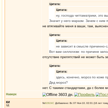
Цитата:
Цитата:
ну, господа читтаматрики, это 
Значит у него маразм. Зачем с ним 
не втягивайте меня в ваши, там, выясн
Цитата:
Цитата:
не зависит в смысле причинно-
Вот вам силлогизм: по причине запо
отсутствие препятствий не может быть 
Цитата:
Цитата:
здесь, конечно, мороз по коже п
Дед мороз?
нет. С такими стандартами, да с более 
Наверх
КИ
№
82824
Добавлено: Вс 07 Ноя 10, 02:01 (16 лет том
3Д