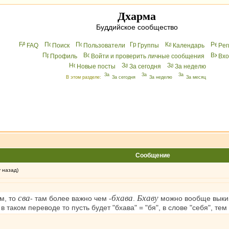
Дхарма
Буддийское сообщество
FAQ
Поиск
Пользователи
Группы
Календарь
Peг
Профиль
Войти и проверить личные сообщения
Вхo
Новые посты
За сегодня
За неделю
В этом разделе:
За сегодня
За неделю
За месяц
Сообщение
у назад)
сва
бхава
Бхаву
м, то
- там более важно чем -
.
можно вообще выки
 в таком переводе то пусть будет "бхава" = "бя", в слове "себя", те