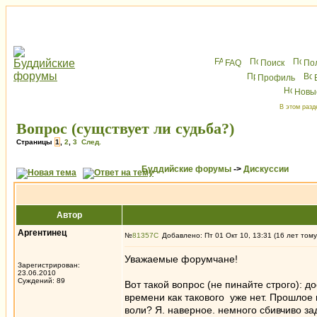
FAQ
Поиск
По
Профиль
Новы
В этом разд
Вопрос (сущствует ли судьба?)
Страницы
1
,
2
,
3
След.
Буддийские форумы
->
Дискуссии
Автор
Аргентинец
№
81357
Добавлено: Пт 01 Окт 10, 13:31 (16 лет тому
Уважаемые форумчане!
Зарегистрирован:
23.06.2010
Суждений: 89
Вот такой вопрос (не пинайте строго): дос
времени как такового уже нет. Прошлое и
воли? Я. наверное. немного сбивчиво 