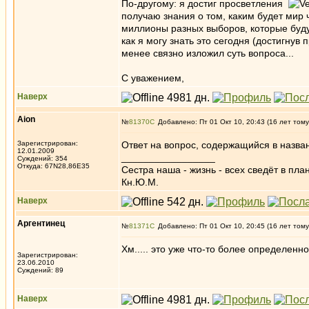
По-другому: я достиг просветления
получаю знания о том, каким будет мир ч
миллионы разных выборов, которые будут
как я могу знать это сегодня (достигнув
менее связно изложил суть вопроса...
С уважением,
Наверх
Aion
№
81370
Добавлено: Пт 01 Окт 10, 20:43 (16 лет тому
Зарегистрирован:
Ответ на вопрос, содержащийся в назван
12.01.2009
_________________
Суждений: 354
Откуда: 67N28,86E35
Сестра наша - жизнь - всех сведёт в пла
Кн.Ю.М.
Наверх
Аргентинец
№
81371
Добавлено: Пт 01 Окт 10, 20:45 (16 лет тому
Хм..... это уже что-то более определенно
Зарегистрирован:
23.06.2010
Суждений: 89
Наверх