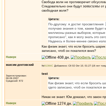
Свобода воли не противоречит обсуслов
зависимы
Следовательно они будут
от 
свободная воля?
Цитата:
По-другому: я достиг просветления
получаю знания о том, каким будет м
миллионы разных выборов, которые б
прописано", как я могу знать это се
Надеюсь я более-менее связно излож
Как физик знает, что если бросить шарик
записано, чтоб он покатился вниз?
Наверх
максим дентовский
№
81384
Добавлено: Сб 02 Окт 10, 01:27 (16 лет том
test
Зарегистрирован:
Цитата:
06.09.2007
Суждений: 672
Как физик знает, что если бросить 
гдето записано, чтоб он покатился в
Никак не знает. Юм доказал, что закон п
Наверх