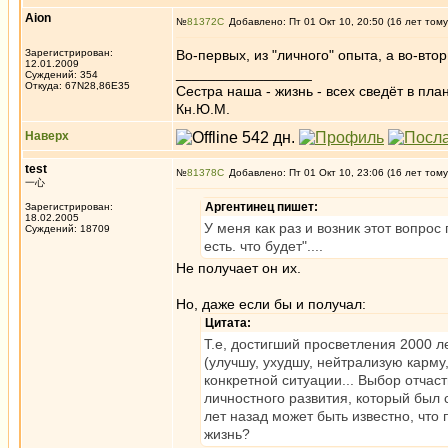
Aion
№
81372
Добавлено: Пт 01 Окт 10, 20:50 (16 лет тому
Зарегистрирован:
Во-первых, из "личного" опыта, а во-вто
12.01.2009
_________________
Суждений: 354
Откуда: 67N28,86E35
Сестра наша - жизнь - всех сведёт в пла
Кн.Ю.М.
Наверх
test
№
81378
Добавлено: Пт 01 Окт 10, 23:06 (16 лет тому
一心
Аргентинец пишет:
Зарегистрирован:
18.02.2005
У меня как раз и возник этот вопрос
Суждений: 18709
есть. что будет"....
Не получает он их.
Но, даже если бы и получал:
Цитата:
Т.е, достигший просветления 2000 ле
(улучшу, ухудшу, нейтрализую карму,
конкретной ситуации... Выбор отчаст
личностного развития, который был 
лет назад может быть известно, что
жизнь?