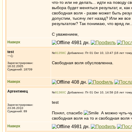
что-то или не делать... идти на поводу с
выбора будет меняться результат, и, как
свободная воля - разве может быть резу
допустим, тысячу лет назад? Или же все
результатом? Так понимаю, что вряд ли.
С уважением,
Наверх
test
№
81358
Добавлено: Пт 01 Окт 10, 13:47 (16 лет тому
一心
Свободная воля обусловленна.
Зарегистрирован:
18.02.2005
Суждений: 18709
Наверх
Аргентинец
№
81360
Добавлено: Пт 01 Окт 10, 14:58 (16 лет тому
test
Зарегистрирован:
23.06.2010
Суждений: 89
Понял, спасибо
А можно чуть-чу
свободная воля на то и свободная воля 
Наверх