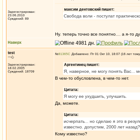
максим дентовский пишет:
Зарегистрирован:
23.06.2010
Свобода воли - постулат практическ
Суждений: 89
Ну. теперь точно все понятно.... а я-то д
Наверх
test
№
81365
Добавлено: Пт 01 Окт 10, 18:07 (16 лет тому
一心
Аргентинец пишет:
Зарегистрирован:
18.02.2005
Я, наверное, не могу понять Вас...
Суждений: 18709
В чем-то обусловлена, в чем-то нет.
Цитата:
Я могу ее ухудшить, улучшить.
Да, можете.
Цитата:
исчерпать... но сделаю я это в резу
известно. допустим, 2000 лет назад?
Кому известно?