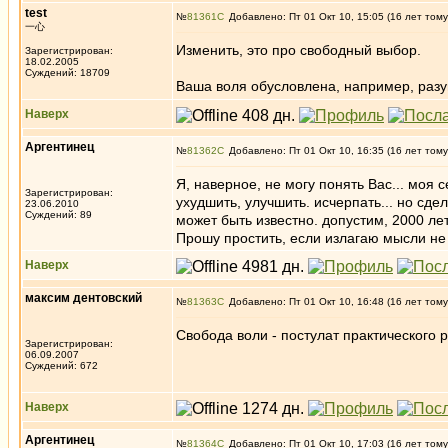
test
№
81361
Добавлено: Пт 01 Окт 10, 15:05 (16 лет тому
一心
Изменить, это про свободный выбор.
Зарегистрирован:
18.02.2005
Суждений: 18709
Ваша воля обусловлена, например, разу
Наверх
Аргентинец
№
81362
Добавлено: Пт 01 Окт 10, 16:35 (16 лет тому
Я, наверное, не могу понять Вас... моя
Зарегистрирован:
ухудшить, улучшить. исчерпать... но сде
23.06.2010
Суждений: 89
может быть известно. допустим, 2000 лет
Прошу простить, если излагаю мысли не
Наверх
максим дентовский
№
81363
Добавлено: Пт 01 Окт 10, 16:48 (16 лет тому
Свобода воли - постулат практического 
Зарегистрирован:
06.09.2007
Суждений: 672
Наверх
Аргентинец
№
81364
Добавлено: Пт 01 Окт 10, 17:03 (16 лет тому