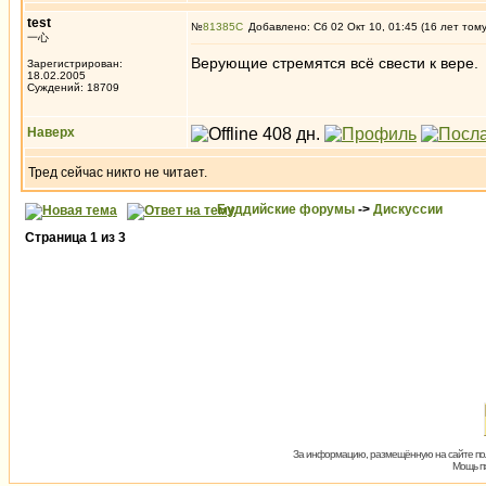
test
№
81385
Добавлено: Сб 02 Окт 10, 01:45 (16 лет том
一心
Верующие стремятся всё свести к вере.
Зарегистрирован:
18.02.2005
Суждений: 18709
Наверх
Тред сейчас никто не читает.
Буддийские форумы
->
Дискуссии
Страница
1
из
3
За информацию, размещённую на сайте пол
Мощь пх