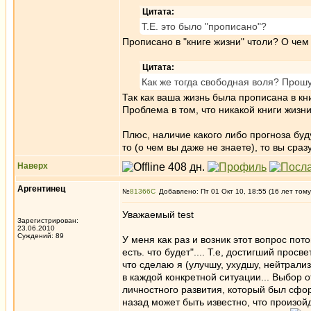
Цитата:
Т.Е. это было "прописано"?
Прописано в "книге жизни" чтоли? О чем
Цитата:
Как же тогда свободная воля? Прош
Так как ваша жизнь была прописана в кни
Проблема в том, что никакой книги жизни
Плюс, наличие какого либо прогноза буд
то (о чем вы даже не знаете), то вы сра
Наверх
Аргентинец
№
81366
Добавлено: Пт 01 Окт 10, 18:55 (16 лет тому
Уважаемый test
Зарегистрирован:
23.06.2010
Суждений: 89
У меня как раз и возник этот вопрос пот
есть. что будет".... Т.е, достигший прос
что сделаю я (улучшу, ухудшу, нейтрализ
в каждой конкретной ситуации... Выбор о
личностного развития, который был сфор
назад может быть известно, что произой