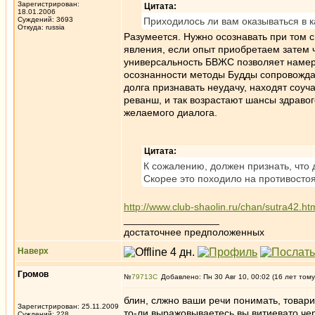
Зарегистрирован:
Цитата:
18.01.2006
Суждений: 3693
Приходилось ли вам оказываться в к
Откуда: russia
Разумеется. Нужно осознавать при том 
явления, если опыт приобретаем затем
универсальность БВЖС позволяет намер
осознанности методы Будды сопровожда
долга признавать неудачу, находят соуч
реванш, и так возрастают шансы здравог
желаемого диалога.
Цитата:
К сожалению, должен признать, что 
Скорее это походило на противосто
http://www.club-shaolin.ru/chan/sutra42.ht
_________________
достаточнее предположенных
Наверх
Громов
№
79713
Добавлено: Пн 30 Авг 10, 00:02 (16 лет тому
блин, слжно ваши речи понимать, товари
Зарегистрирован: 25.11.2009
то-ли выражовываетесь вы витиевато чер
Суждений: 228