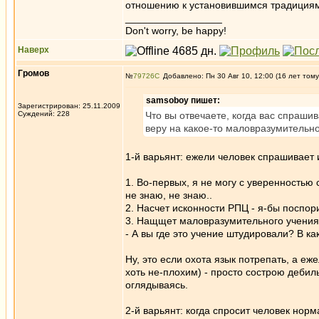
отношению к установившимся традиция
_________________
Don't worry, be happy!
Наверх
Громов
№
79726
Добавлено: Пн 30 Авг 10, 12:00 (16 лет тому
samsoboy пишет:
Зарегистрирован: 25.11.2009
Суждений: 228
Что вы отвечаете, когда вас спраши
веру на какое-то маловразумительн
1-й варьянт: ежели человек спрашивает 
1. Во-первых, я не могу с уверенностью 
не знаю, не знаю..
2. Насчет исконности РПЦ - я-бы поспорил
3. Нащщет маловразумительного учения 
- А вы где это учение штудировали? В к
Ну, это если охота язык потрепать, а еж
хоть не-плохим) - просто сострою дебиль
оглядываясь.
2-й варьянт: когда спросит человек норм