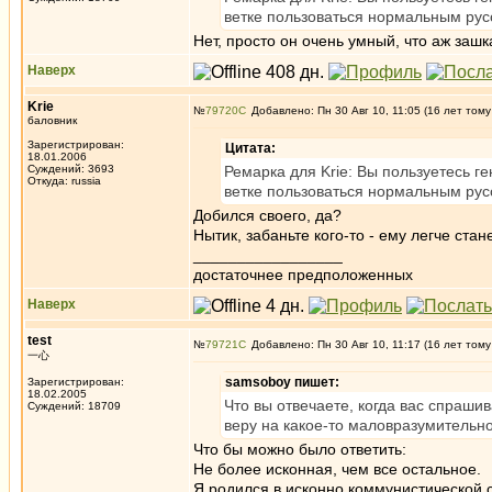
ветке пользоваться нормальным рус
Нет, просто он очень умный, что аж зашк
Наверх
Krie
№
79720
Добавлено: Пн 30 Авг 10, 11:05 (16 лет тому
баловник
Зарегистрирован:
Цитата:
18.01.2006
Суждений: 3693
Ремарка для Krie: Вы пользуетесь 
Откуда: russia
ветке пользоваться нормальным рус
Добился своего, да?
Нытик, забаньте кого-то - ему легче ста
_________________
достаточнее предположенных
Наверх
test
№
79721
Добавлено: Пн 30 Авг 10, 11:17 (16 лет тому
一心
samsoboy пишет:
Зарегистрирован:
18.02.2005
Что вы отвечаете, когда вас спраши
Суждений: 18709
веру на какое-то маловразумительн
Что бы можно было ответить:
Не более исконная, чем все остальное.
Я родился в исконно коммунистической с