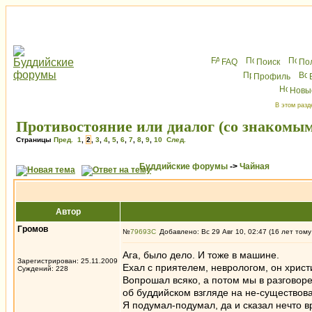
FAQ
Поиск
По
Профиль
Новы
В этом разд
Противостояние или диалог (со знакомым
Страницы
Пред.
1
,
2
,
3
,
4
,
5
,
6
,
7
,
8
,
9
,
10
След.
Буддийские форумы
->
Чайная
Автор
Громов
№
79693
Добавлено: Вс 29 Авг 10, 02:47 (16 лет тому
Ага, было дело. И тоже в машине.
Зарегистрирован: 25.11.2009
Ехал с приятелем, неврологом, он хрис
Суждений: 228
Вопрошал всяко, а потом мы в разговоре
об буддийском взгляде на не-существова
Я подумал-подумал, да и сказал нечто в