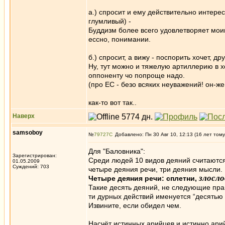
а.) спросит и ему действительно интере
глумливый) -
Буддизм более всего удовлетворяет моим
ессно, понимании.
б.) спросит, а вижу - поспорить хочет, д
Ну, тут можно и тяжелую артиллерию в хо
оппоненту чо попроще надо.
(про ЕС - безо всяких неуважений! он-же
как-то вот так..
Наверх
samsoboy
№
79727
Добавлено: Пн 30 Авг 10, 12:13 (16 лет тому
Для "Баловника":
Зарегистрирован:
Среди людей 10 видов деяний считаются 
01.05.2009
Суждений: 703
четыре деяния речи, три деяния мысли.
злосло
Четыре деяния речи: сплетни,
Такие десять деяний, не следующие пра
ти дурных действий именуется “десятью
Извините, если обидел чем.
Насчёт истинных арийцев и истинно ари