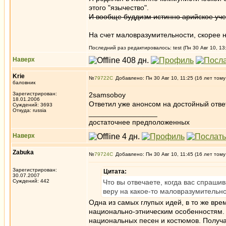
этого "язычество".
И вообще буддизм истинно арийское учен
На счет маловразумительности, скорее н
Последний раз редактировалось: test (Пн 30 Авг 10, 13:
Наверх
Krie
№
79722
Добавлено: Пн 30 Авг 10, 11:25 (16 лет тому
баловник
Зарегистрирован:
2samsoboy
18.01.2006
Ответил уже анонсом на достойный отве
Суждений: 3693
Откуда: russia
_________________
достаточнее предположенных
Наверх
Zabuka
№
79724
Добавлено: Пн 30 Авг 10, 11:45 (16 лет тому
Зарегистрирован:
Цитата:
30.07.2007
Суждений: 442
Что вы отвечаете, когда вас спраши
веру на какое-то маловразумительн
Одна из самых глупых идей, в то же вре
национально-этническим особенностям. 
национальных песен и костюмов. Получа