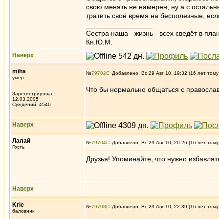
свою менять не намерен, ну а с остальн
тратить своё время на бесполезные, если
_________________
Сестра наша - жизнь - всех сведёт в пла
Кн.Ю.М.
Наверх
miha
№
79702
Добавлено: Вс 29 Авг 10, 19:32 (16 лет тому
умер
Что бы нормально общаться с православн
Зарегистрирован:
12.03.2005
Суждений: 4540
Наверх
Лалай
№
79704
Добавлено: Вс 29 Авг 10, 20:26 (16 лет тому
Гость
Друзья! Упоминайте, что нужно избавлять
Наверх
Krie
№
79708
Добавлено: Вс 29 Авг 10, 22:39 (16 лет тому
баловник