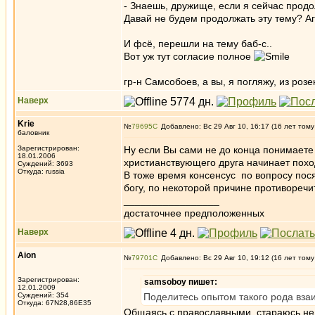
- Знаешь, дружище, если я сейчас продол
Давай не будем продолжать эту тему? А
И фсё, перешли на тему баб-с..
Вот уж тут согласие полное
гр-н Самсобоев, а вы, я погляжу, из ро
Наверх
Krie
№
79695
Добавлено: Вс 29 Авг 10, 16:17 (16 лет тому
баловник
Зарегистрирован:
Ну если Вы сами не до конца понимаете 
18.01.2006
христианствующего друга начинает похо
Суждений: 3693
Откуда: russia
В тоже время консенсус по вопросу пося
богу, по некоторой причине противореч
_________________
достаточнее предположенных
Наверх
Aion
№
79701
Добавлено: Вс 29 Авг 10, 19:12 (16 лет тому
Зарегистрирован:
samsoboy пишет:
12.01.2009
Суждений: 354
Поделитесь опытом такого рода вза
Откуда: 67N28,86E35
Общаясь с православными, стараюсь не в