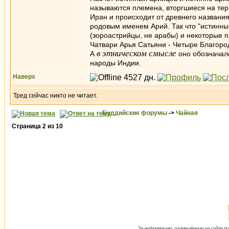
называются племена, вторгшиеся на те
Иран и происходит от древнего названи
родовым именем Арий. Так что "истинн
(зороастрийцы, не арабы) и некоторые п
Чатвари Арья Сатьяни - Четыре Благоро
в этническом смысле
А
оно обозначал
народы Индии.
Наверх
Тред сейчас никто не читает.
Буддийские форумы
->
Чайная
Страница
2
из
10
За информацию, размещённую на сайте пол