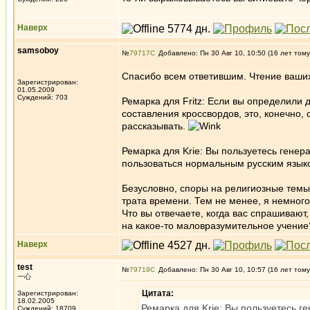
Наверх
samsoboy
№
79717
Добавлено: Пн 30 Авг 10, 10:50 (16 лет тому
Спасибо всем ответившим. Чтение ваши
Зарегистрирован:
01.05.2009
Суждений: 703
Ремарка для Fritz: Если вы определили 
составления кроссвордов, это, конечно,
рассказывать.
Ремарка для Krie: Вы пользуетесь гене
пользоваться нормальным русским язык
Безусловно, споры на религиозные темы
трата времени. Тем не менее, я немного
Что вы отвечаете, когда вас спрашивают
на какое-то маловразумительное учение
Наверх
test
№
79719
Добавлено: Пн 30 Авг 10, 10:57 (16 лет тому
一心
Цитата:
Зарегистрирован:
18.02.2005
Ремарка для Krie: Вы пользуетесь 
Суждений: 18709