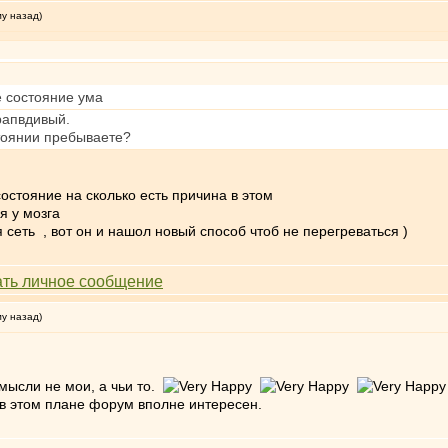
му назад)
е состояние ума
рапвдивый.
стоянии пребываете?
остояние на сколько есть причина в этом
я у мозга
еть , вот он и нашол новый способ чтоб не перегреваться )
му назад)
мысли не мои, а чьи то.
то в этом плане форум вполне интересен.