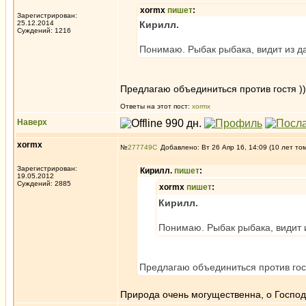
xormx
пишет
:
Зарегистрирован:
25.12.2014
Кирилл.
Суждений: 1216
Понимаю. Рыбак рыбака, видит из 
Предлагаю объединиться против гостя ))
Ответы на этот пост:
xormx
Наверх
xormx
№
277749
Добавлено: Вт 26 Апр 16, 14:09 (10 лет то
Зарегистрирован:
Кирилл.
пишет
:
19.05.2012
Суждений: 2885
xormx
пишет
:
Кирилл.
Понимаю. Рыбак рыбака, видит 
Предлагаю объединиться против гост
Природа очень могущественна, о Господи!