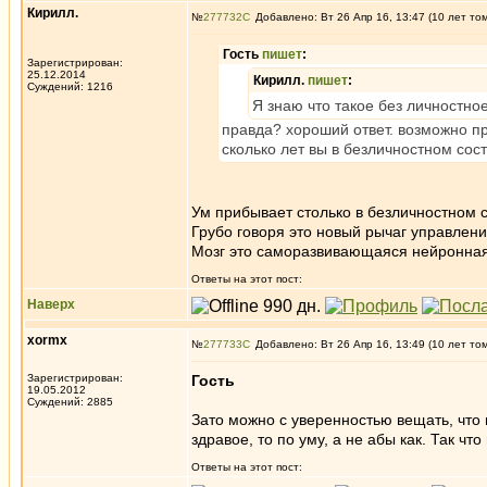
Кирилл.
№
277732
Добавлено: Вт 26 Апр 16, 13:47 (10 лет то
Гость
пишет
:
Зарегистрирован:
25.12.2014
Кирилл.
пишет
:
Суждений: 1216
Я знаю что такое без личностно
правда? хороший ответ. возможно п
сколько лет вы в безличностном со
Ум прибывает столько в безличностном с
Грубо говоря это новый рычаг управлени
Мозг это саморазвивающаяся нейронная с
Ответы на этот пост:
Наверх
xormx
№
277733
Добавлено: Вт 26 Апр 16, 13:49 (10 лет то
Зарегистрирован:
Гость
19.05.2012
Суждений: 2885
Зато можно с уверенностью вещать, что 
здравое, то по уму, а не абы как. Так ч
Ответы на этот пост: