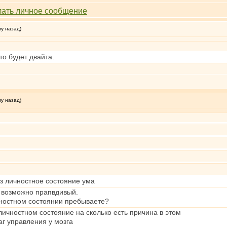
му назад)
то будет двайта.
му назад)
ез личностное состояние ума
. возможно прапвдивый.
чностном состоянии пребываете?
личностном состояние на сколько есть причина в этом
аг управления у мозга