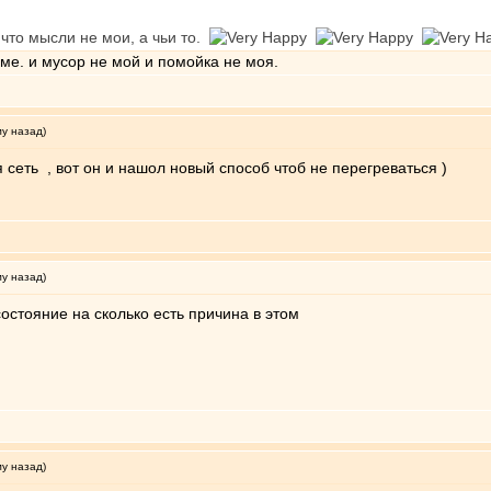
что мысли не мои, а чьи то.
 яме. и мусор не мой и помойка не моя.
му назад)
еть , вот он и нашол новый способ чтоб не перегреваться )
му назад)
остояние на сколько есть причина в этом
му назад)