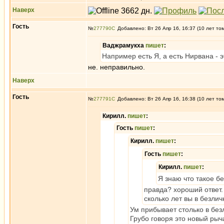
Наверх
Гость
№
277790
Добавлено: Вт 26 Апр 16, 16:37 (10 лет то
Ваджрамукха
пишет
:
Например есть Я, а есть Нирвана - э
не. неправильно.
Наверх
Гость
№
277791
Добавлено: Вт 26 Апр 16, 16:38 (10 лет то
Кирилл.
пишет
:
Гость
пишет
:
Кирилл.
пишет
:
Гость
пишет
:
Кирилл.
пишет
:
Я знаю что такое б
правда? хороший ответ
сколько лет вы в безли
Ум прибывает столько в без
Грубо говоря это новый рыч