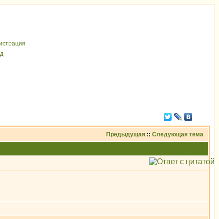
иcтрaция
д
Предыдущая
::
Следующая тема