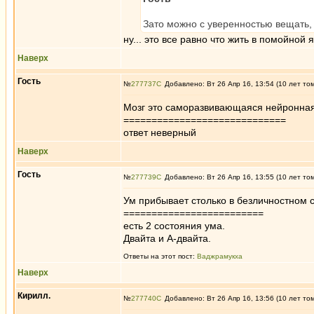
Зато можно с уверенностью вещать, 
ну... это все равно что жить в помойной
Наверх
Гость
№
277737
Добавлено: Вт 26 Апр 16, 13:54 (10 лет то
Мозг это саморазвивающаяся нейронная с
=============================
ответ неверный
Наверх
Гость
№
277739
Добавлено: Вт 26 Апр 16, 13:55 (10 лет то
Ум прибывает столько в безличностном с
=========================
есть 2 состояния ума.
Двайта и А-двайта.
Ответы на этот пост:
Ваджрамукха
Наверх
Кирилл.
№
277740
Добавлено: Вт 26 Апр 16, 13:56 (10 лет то