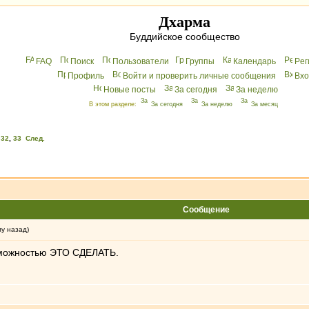
Дхарма
Буддийское сообщество
FAQ
Поиск
Пользователи
Группы
Календарь
Peг
Профиль
Войти и проверить личные сообщения
Вхo
Новые посты
За сегодня
За неделю
В этом разделе:
За сегодня
За неделю
За месяц
,
32
,
33
След.
Сообщение
му назад)
озможностью ЭТО СДЕЛАТЬ.