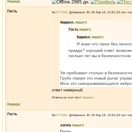
Наверх
Гость
№
277734
Добавлено: Вт 26 Апр 16, 13:52 (10 лет то
Кирилл.
пишет
:
Гость
пишет
:
Кирилл.
пишет
:
Я знаю что такое без лично
правда? хороший ответ. возмож
сколько лет вы в безличностно
Ум прибывает столько в безличностн
Грубо говоря это новый рычаг управ
Мозг это саморазвивающаяся нейронн
ответ неверный.
Ответы на этот пост:
Кирилл.
Наверх
Гость
№
277736
Добавлено: Вт 26 Апр 16, 13:53 (10 лет то
xormx
пишет
:
Гость