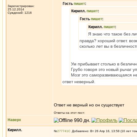
Гость
пишет
:
Зарегистрирован:
25.12.2014
Кирилл.
пишет
:
Суждений: 1216
Гость
пишет
:
Кирилл.
пишет
:
Я знаю что такое без л
правда? хороший ответ. во
сколько лет вы в безличнос
Ум прибывает столько в безличн
Грубо говоря это новый рычаг у
Мозг это саморазвивающаяся ней
ответ неверный.
Ответ не верный но он существует
Ответы на этот пост:
Наверх
Кирилл.
№
277741
Добавлено: Вт 26 Апр 16, 13:58 (10 лет то