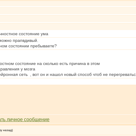
ичностное состояние ума
зможно прапвдивый.
тном состоянии пребываете?
остном состояние на сколько есть причина в этом
правления у мозга
ронная сеть , вот он и нашол новый способ чтоб не перегреватьс
му назад)