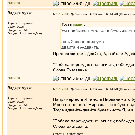
Наверх
Ваджрамукха
№
277759
Добавлено: Вт 26 Апр 16, 14:48 (10 лет то
Зарегистрирован:
Гость
пишет
:
03.04.2016
Суждений: 530
Ум прибывает столько в безличностн
Откуда: Ростов-на-Дону
=========================
есть 2 состояния ума.
Двайта и А-двайта.
Предлагаю три - Двайта, Адвайта и Адв
_________________
"Победа порождает ненависть; побежден
Слова Бхагавана.
Наверх
Ваджрамукха
№
277760
Добавлено: Вт 26 Апр 16, 14:58 (10 лет то
Зарегистрирован:
Например есть Я, а есть Нирвана - это б
03.04.2016
Меня нет но есть Нирвана - это будет ад
Суждений: 530
Откуда: Ростов-на-Дону
Тогда адвайта-двайта будет - есть Я, и я 
_________________
"Победа порождает ненависть; побежден
Слова Бхагавана.
Ответы на этот пост:
,