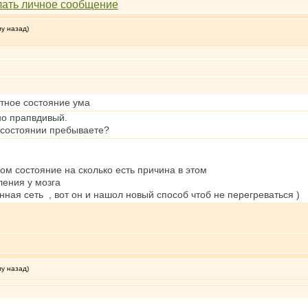
му назад)
стное состояние ума
но прапвдивый.
м состоянии пребываете?
ом состояние на сколько есть причина в этом
ления у мозга
ая сеть , вот он и нашол новый способ чтоб не перегреваться )
му назад)