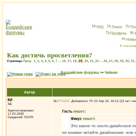
FAQ
Поиск
По
Профиль
Новы
В этом разд
Как достичь просветления?
Страницы
Пред.
1
,
2
,
3
,
4
,
5
,
6
,
7
...
16
,
17
,
18
,
19
,
20
,
21
,
22
...
26
,
27
,
28
,
29
,
30
,
31
Буддийские форумы
->
Чайная
Автор
КИ
№
277121
Добавлено: Пт 22 Апр 16, 18:12 (10 лет то
3Д
Зарегистрирован:
Гость
пишет
:
17.02.2005
Суждений: 52235
Фикус
пишет
:
Это какое-то около-джайнское 
не книжки читайте джайниские- и