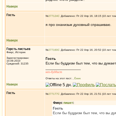
Наверх
Гость
№
277124
Добавлено: Пт 22 Апр 16, 18:15 (10 лет то
я про онанизьм духовный спрашиваю.
Наверх
Горсть листьев
№
277160
Добавлено: Пт 22 Апр 16, 20:52 (10 лет то
Фикус, Историк
Зарегистрирован:
Гость
10.09.2010
Если бы буддизм был тем, что вы думает
Суждений: 31235
_________________
нео-буддист
Ответы на этот пост:
,
Ёжик
Наверх
Гость
№
277177
Добавлено: Пт 22 Апр 16, 21:51 (10 лет то
Фикус
пишет
:
Гость
Если бы буддизм был тем, что вы ду