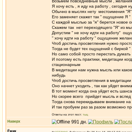
Возьмем повседневные мысли , желани
Я хочу есть , я иду на работу , сегодня
Обычно в мыслях нету местоимения "Я" 
Его заменяет скажет так " ощущение Я "
С каждой мыслью за "я" берется ново
Скажем так нет переходящего "Я" из мы
Допустим " не хочу идти на работу" ощу
" хочу идти на работу " ощущение желани
Чтоб достичь просветления нужно прост
Тогда не будет тех ощущений с биркой "
Но само собой просто перестать думать 
И поэтому есть практики, медитации ко
стационарным
В медитации нам нужна мысль или какое-
нибудь
Чтоб достичь просветления в медитаци
Оно начнет уходить , так как уйдет вни
В тот момент когда она уйдет есть шанс
Но скорее всего прийдет мысль и вслед 
Тогда снова перекидываем внимание на
И так пробуем раз за разом возможно пр
Ответы на этот пост:
тыц
Наверх
Ёжик