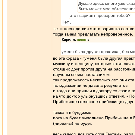
Думаю здесь много уже сказ
Быть может мое объяснение
этот вариант проверен тобой?
Нет ,
т.е. и последствия этого варианта соотв
тогда зачем предлагать непроверенное.
Кирилл.
пишет
:
уменя была другая практика , без 
во эта фраза - "уменя была другая практ
мужчину и женщину, которые хотят зачат
стоящих друг против друга на расстояни
научены своим наставником.
так продолжалось несколько лет. они ст
телодвижений не давала результатов.
и тогда они пришли к доктору со своим 
на что доктор улыбнувшись ответил, - П
Прибежище (телесное прибежище) друг в
также и в буддизме.
пока на будет выполнено Прибежище в Буд
(нирваны) не будет.
весь смысл, вся суть слов Гаутамы ради 