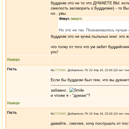
буддизм это не то что ДУМАЕТЕ ВЫ. есл
смелость заговорить о Буддизме) - то Вы
но.. увы.
Фикус
пишет
:
Но это не так. Познакомьтесь лучше
буддизм это не кучка пыльных книг. это 
что толку от того что ум забит буддийски
упс!
Наверх
Гость
№
277183
Добавлено: Пт 22 Апр 16, 22:00 (10 лет то
Если бы буддизм был тем, что вы думает
------------------------------------------------------
забавно..
и чтоже я - "думаю"?
Наверх
Гость
№
277184
Добавлено: Пт 22 Апр 16, 22:02 (10 лет то
давайте.. смелее, хочу послушать от по