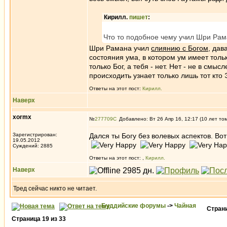
Кирилл.
пишет
:
Что то подобное чему учил Шри Ра
Шри Рамана учил
слиянию с Богом
, дав
состояния ума, в котором ум имеет толь
только Бог, а тебя - нет. Нет - не в смыс
происходить узнает только лишь тот кт
Ответы на этот пост:
Кирилл.
Наверх
xormx
№
277709
Добавлено: Вт 26 Апр 16, 12:17 (10 лет то
Зарегистрирован:
Дался ты Богу без волевых аспектов. Во
19.05.2012
Суждений: 2885
Ответы на этот пост:
,
Кирилл.
Наверх
Тред сейчас никто не читает.
Буддийские форумы
->
Чайная
Стран
Страница
19
из
33