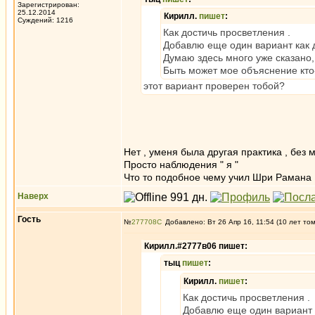
Зарегистрирован:
25.12.2014
Кирилл.
пишет
:
Суждений: 1216
Как достичь просветления .
Добавлю еще один вариант как 
Думаю здесь много уже сказано
Быть может мое объяснение кто
этот вариант проверен тобой?
Нет , уменя была другая практика , без
Просто наблюдения " я "
Что то подобное чему учил Шри Раман
Наверх
Гость
№
277708
Добавлено: Вт 26 Апр 16, 11:54 (10 лет то
Кирилл.#2777в06 пишет:
тыц
пишет
:
Кирилл.
пишет
:
Как достичь просветления .
Добавлю еще один вариант 