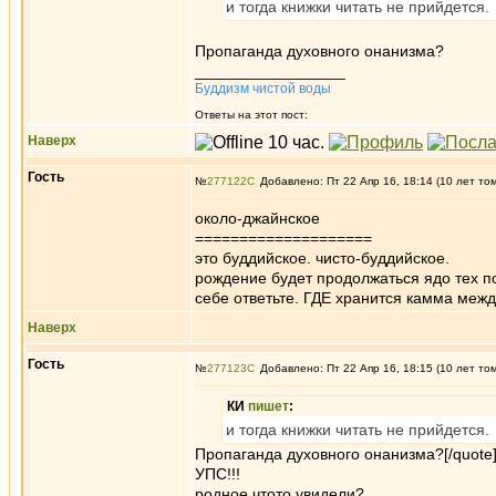
и тогда книжки читать не прийдется.
Пропаганда духовного онанизма?
_________________
Буддизм чистой воды
Ответы на этот пост:
Наверх
Гость
№
277122
Добавлено: Пт 22 Апр 16, 18:14 (10 лет то
около-джайнское
====================
это буддийское. чисто-буддийское.
рождение будет продолжаться ядо тех по
себе ответьте. ГДЕ хранится камма м
Наверх
Гость
№
277123
Добавлено: Пт 22 Апр 16, 18:15 (10 лет то
КИ
пишет
:
и тогда книжки читать не прийдется.
Пропаганда духовного онанизма?[/quote
УПС!!!
родное чтото увидели?