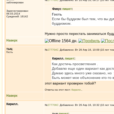
№
277700
Добавлено: Вт 26 Апр 16, 09:17 (10 лет то
заблокирован
Фикус
пишет
:
Зарегистрирован:
08.03.2014
Гость
Суждений: 16142
Если бы буддизм был тем, что вы ду
буддизмом.
Нужно просто перестать заниматься будд
Наверх
тыц
№
277704
Добавлено: Вт 26 Апр 16, 10:09 (10 лет то
Гость
Кирилл.
пишет
:
Как достичь просветления .
Добавлю еще один вариант как дост
Думаю здесь много уже сказано, но
Быть может мое объяснение кто-то 
этот вариант проверен тобой?
Ответы на этот пост:
Кирилл.
,
Наверх
Кирилл.
№
277706
Добавлено: Вт 26 Апр 16, 10:32 (10 лет то
тыц
пишет
: