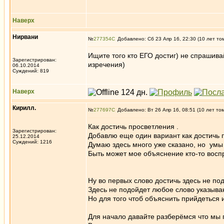
Наверх
Нирвани
№
277354
Добавлено: Сб 23 Апр 16, 22:30 (10 лет то
Ищите того кто ЕГО достиг) не спрашива
Зарегистрирован:
изречения)
06.10.2014
Суждений: 819
Наверх
Кирилл.
№
277697
Добавлено: Вт 26 Апр 16, 08:51 (10 лет то
Как достичь просветления .
Зарегистрирован:
Добавлю еще один вариант как достичь 
25.12.2014
Суждений: 1216
Думаю здесь много уже сказано, но умы
Быть может мое объяснение кто-то восп
Ну во первых слово достичь здесь не под
Здесь не подойдет любое слово указыва
Но для того чтоб объяснить прийдеться 
Для начало давайте разберёмся что мы п