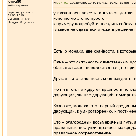
jenya80
№
96776
Добавлено: Сб 30 Июл 11, 16:42 (15 лет том
заблокирован
Зарегистрирован:
у каждого из нас есть то = что он должен
31.03.2010
конечно же это не просто =
Суждений: 470
Откуда: Уссурийск
к примеру попробуйте посадить собаку на
главное не сдаваться и искать решение
Есть, о монахи, две крайности, в которы
Одна – это склонность к чувственным у
обывательская, невежественная, не при
Другая – это склонность себя изнурять,
Но ни к той, ни к другой крайности не к
дарующий, знание дарующий, к умиротво
Каков же, монахи, этот верный срединны
дарующий, к умиротворению, к постиже
Это – благородный восьмеричный путь, 
правильные поступки, правильные средс
правильное сосредоточение.