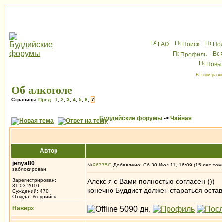
FAQ
Поиск
По
Профиль
Новы
В этом разд
Об алкоголе
Страницы
Пред.
1
,
2
,
3
,
4
,
5
,
6
,
7
Буддийские форумы
->
Чайная
Автор
jenya80
№
96775
Добавлено: Сб 30 Июл 11, 16:09 (15 лет том
заблокирован
Зарегистрирован:
Алекс я с Вами полностью согласен )))
31.03.2010
конечно Буддист должен стараться остав
Суждений: 470
Откуда: Уссурийск
Наверх