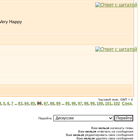
Часовой пояс: GMT + 4
4
,
5
,
6
,
7
...
83
,
84
,
85
,
86
,
87
,
88
,
89
...
95
,
96
,
97
,
98
,
99
,
100
,
101
,
102
След.
Перейти:
Вам
нельзя
начинать темы
Вам
нельзя
отвечать на сообщения
Вам
нельзя
редактировать свои сообщения
Вам
нельзя
удалять свои сообщения