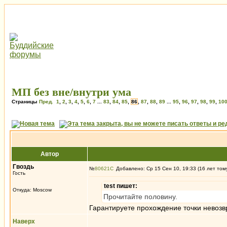
МП без вне/внутри ума
Страницы
Пред.
1
,
2
,
3
,
4
,
5
,
6
,
7
...
83
,
84
,
85
,
86
,
87
,
88
,
89
...
95
,
96
,
97
,
98
,
99
,
10
Автор
Гвоздь
№
80621
Добавлено: Ср 15 Сен 10, 19:33 (16 лет том
Гость
test пишет:
Откуда: Moscow
Прочитайте половину.
Гарантируете прохождение точки невозв
Наверх