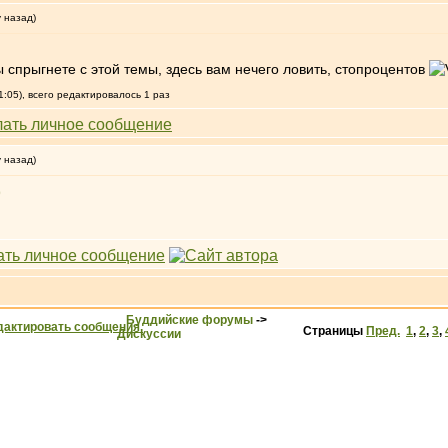
у назад)
ы спрыгнете с этой темы, здесь вам нечего ловить, стопроцентов
1:05), всего редактировалось 1 раз
у назад)
9
Буддийские форумы
->
Страницы
Пред.
1
,
2
,
3
,
Дискуссии