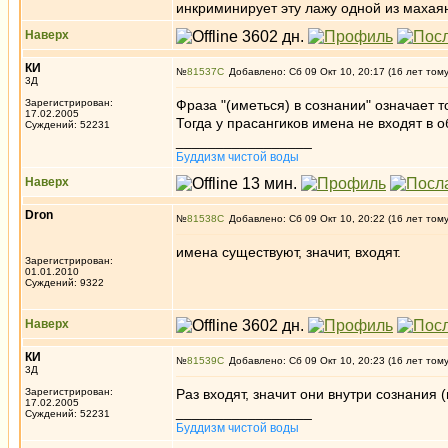
инкриминирует эту лажу одной из махая
Наверх
КИ
№
81537
Добавлено: Сб 09 Окт 10, 20:17 (16 лет том
3Д
Зарегистрирован:
Фраза "(иметься) в сознании" означает т
17.02.2005
Тогда у прасангиков имена не входят в 
Суждений: 52231
_________________
Буддизм чистой воды
Наверх
Dron
№
81538
Добавлено: Сб 09 Окт 10, 20:22 (16 лет том
имена существуют, значит, входят.
Зарегистрирован:
01.01.2010
Суждений: 9322
Наверх
КИ
№
81539
Добавлено: Сб 09 Окт 10, 20:23 (16 лет том
3Д
Зарегистрирован:
Раз входят, значит они внутри сознания 
17.02.2005
_________________
Суждений: 52231
Буддизм чистой воды