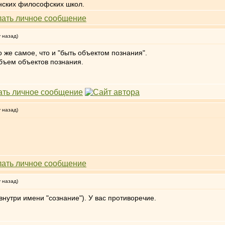
нских философских школ.
у назад)
о же самое, что и "быть объектом познания".
объем объектов познания.
у назад)
у назад)
(внутри имени "сознание"). У вас противоречие.