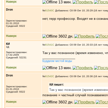
Наверх
Dron
№
81540
Добавлено: Сб 09 Окт 10, 20:29 (16 лет том
нет, герр профессор. Входят не в созна
Зарегистрирован:
01.01.2010
Суждений: 9322
Наверх
КИ
№
81541
Добавлено: Сб 09 Окт 10, 20:33 (16 лет том
3Д
Зарегистрирован:
Так у вас познанное (время изменено, ч
17.02.2005
_________________
Суждений: 52231
Буддизм чистой воды
Наверх
Dron
№
81542
Добавлено: Сб 09 Окт 10, 20:36 (16 лет том
КИ пишет:
Зарегистрирован:
01.01.2010
Так у вас познанное (время изменен
Суждений: 9322
познание = частный случай познаваемого
Наверх