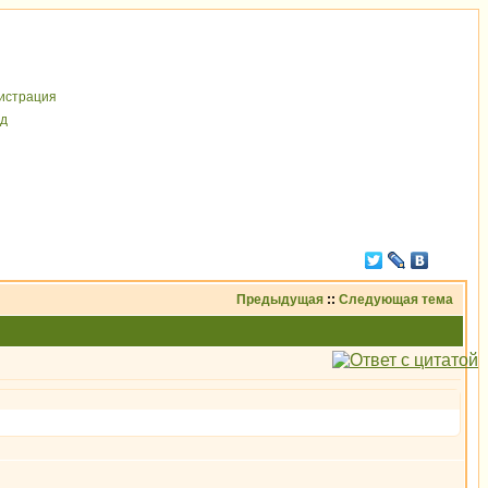
иcтрaция
д
Предыдущая
::
Следующая тема