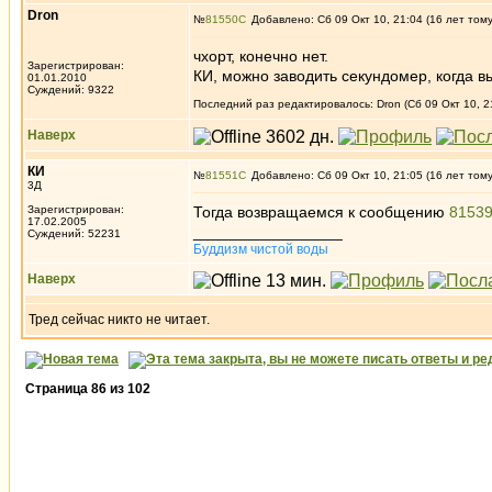
Dron
№
81550
Добавлено: Сб 09 Окт 10, 21:04 (16 лет том
чхорт, конечно нет.
Зарегистрирован:
КИ, можно заводить секундомер, когда в
01.01.2010
Суждений: 9322
Последний раз редактировалось: Dron (Сб 09 Окт 10, 2
Наверх
КИ
№
81551
Добавлено: Сб 09 Окт 10, 21:05 (16 лет том
3Д
Зарегистрирован:
Тогда возвращаемся к сообщению
8153
17.02.2005
_________________
Суждений: 52231
Буддизм чистой воды
Наверх
Тред сейчас никто не читает.
Страница
86
из
102