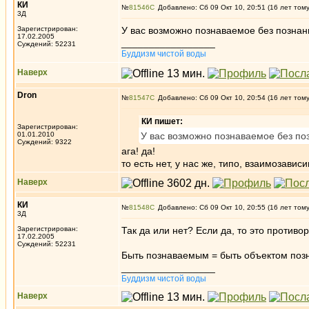
КИ
№
81546
Добавлено: Сб 09 Окт 10, 20:51 (16 лет том
3Д
Зарегистрирован:
У вас возможно познаваемое без познани
17.02.2005
_________________
Суждений: 52231
Буддизм чистой воды
Наверх
Dron
№
81547
Добавлено: Сб 09 Окт 10, 20:54 (16 лет том
КИ пишет:
Зарегистрирован:
01.01.2010
У вас возможно познаваемое без поз
Суждений: 9322
ага! да!
то есть нет, у нас же, типо, взаимозавис
Наверх
КИ
№
81548
Добавлено: Сб 09 Окт 10, 20:55 (16 лет том
3Д
Зарегистрирован:
Так да или нет? Если да, то это противор
17.02.2005
Суждений: 52231
Быть познаваемым = быть объектом поз
_________________
Буддизм чистой воды
Наверх