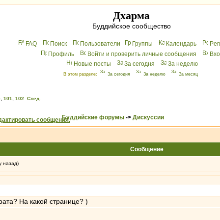
Дхарма
Буддийское сообщество
FAQ
Поиск
Пользователи
Группы
Календарь
Peг
Профиль
Войти и проверить личные сообщения
Вхo
Новые посты
За сегодня
За неделю
В этом разделе:
За сегодня
За неделю
За месяц
0
,
101
,
102
След.
Буддийские форумы
->
Дискуссии
Сообщение
у назад)
рата? На какой странице? )