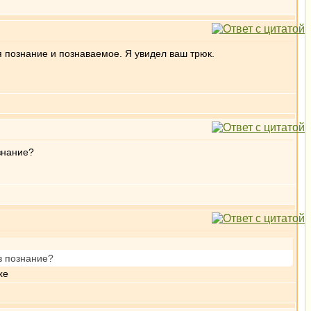
я познание и познаваемое. Я увидел ваш трюк.
знание?
в познание?
хе