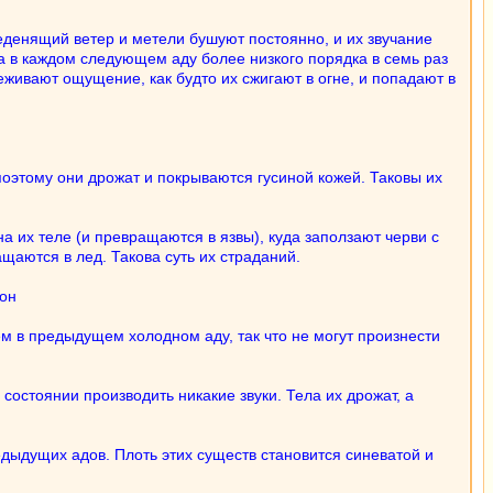
 Леденящий ветер и метели бушуют постоянно, и их звучание
да в каждом следующем аду более низкого порядка в семь раз
живают ощущение, как будто их сжигают в огне, и попадают в
поэтому они дрожат и покрываются гусиной кожей. Таковы их
 их теле (и превращаются в язвы), куда заползают черви с
щаются в лед. Такова суть их страданий.
тон
ем в предыдущем холодном аду, так что не могут произнести
состоянии производить никакие звуки. Тела их дрожат, а
дыдущих адов. Плоть этих существ становится синеватой и