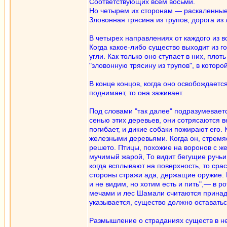
Соответствующих всем восьми.
Но четырем их сторонам — раскаленные
Зловонная трясина из трупов, дорога из л
В четырех направлениях от каждого из во
Когда какое-либо существо выходит из г
угли. Как только оно ступает в них, плот
"зловонную трясину из трупов", в которо
В конце концов, когда оно освобождается 
поднимает, то она заживает.
Под словами "так далее" подразумеваетс
сенью этих деревьев, они сотрясаются в
погибает, и дикие собаки пожирают его.
железными деревьями. Когда он, стремяс
решето. Птицы, похожие на воронов с же
мучимый жарой, То видит бегущие ручьи,
когда всплывают на поверхность, то сра
стороны стражи ада, держащие оружие. Н
и не видим, но хотим есть и пить",— в 
мечами и лес Шамали считаются принадл
указывается, существо должно оставатьс
Размышление о страданиях существ в н