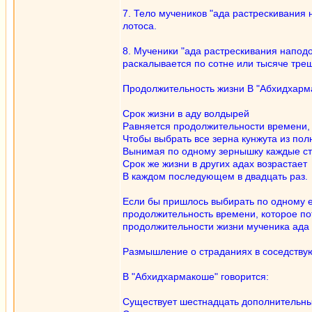
7. Тело мучеников "ада растрескивания 
лотоса.
8. Мученики "ада растрескивания наподо
раскалывается по сотне или тысяче тре
Продолжительность жизни В "Абхидхарм
Срок жизни в аду волдырей
Равняется продолжительности времени, 
Чтобы выбрать все зерна кунжута из по
Вынимая по одному зернышку каждые сто
Срок же жизни в других адах возрастает
В каждом последующем в двадцать раз.
Если бы пришлось выбирать по одному ед
продолжительность времени, которое по
продолжительности жизни мученика ада
Размышление о страданиях в соседству
В "Абхидхармакоше" говорится:
Существует шестнадцать дополнительны