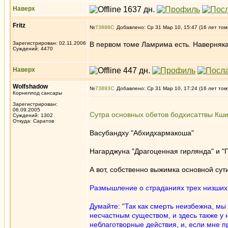
Наверх
Fritz
№
73888
Добавлено: Ср 31 Мар 10, 15:47 (16 лет том
Зарегистрирован: 02.11.2006
В первом томе Ламрима есть. Наверняка 
Суждений: 4470
Наверх
Wolfshadow
№
73893
Добавлено: Ср 31 Мар 10, 17:24 (16 лет том
Корнеплод сансары
Зарегистрирован:
06.09.2005
Сутра основных обетов бодхисаттвы Кш
Суждений: 1302
Откуда: Саратов
Васубандху "Абхидхармакоша"
Нагарджуна "Драгоценная гирлянда" и "
А вот, собственно выжимка основной су
Размышление о страданиях трех низших
Думайте: "Так как смерть неизбежна, мы
несчастным существом, и здесь также у 
неблаготворные действия, и, если мне п