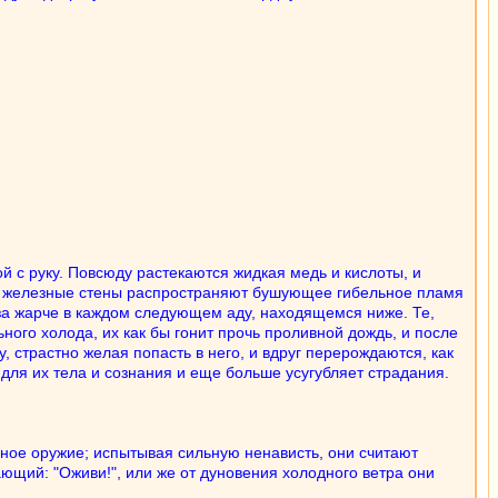
 с руку. Повсюду растекаются жидкая медь и кислоты, и
ие железные стены распространяют бушующее гибельное пламя
раза жарче в каждом следующем аду, находящемся ниже. Те,
ого холода, их как бы гонит прочь проливной дождь, и после
у, страстно желая попасть в него, и вдруг перерождаются, как
 для их тела и сознания и еще больше усугубляет страдания.
чное оружие; испытывая сильную ненависть, они считают
ающий: "Оживи!", или же от дуновения холодного ветра они