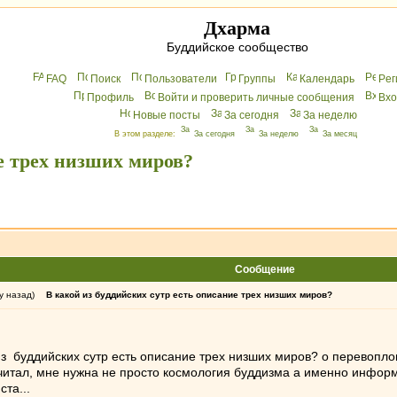
Дхарма
Буддийское сообщество
FAQ
Поиск
Пользователи
Группы
Календарь
Peг
Профиль
Войти и проверить личные сообщения
Вхo
Новые посты
За сегодня
За неделю
В этом разделе:
За сегодня
За неделю
За месяц
ие трех низших миров?
Сообщение
у назад)
В какой из буддийских сутр есть описание трех низших миров?
из буддийских сутр есть описание трех низших миров? о перевопло
 читал, мне нужна не просто космология буддизма а именно информа
та...