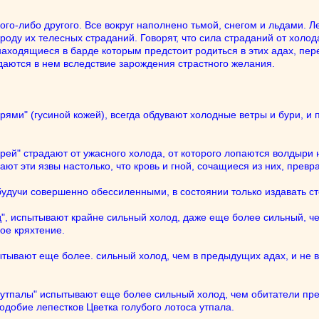
акого-либо другого. Все вокруг наполнено тьмой, снегом и льдами.
оду их телесных страданий. Говорят, что сила страданий от холо
аходящиеся в барде которым предстоит родиться в этих адах, пере
аются в нем вследствие зарождения страстного желания.
ями" (гусиной кожей), всегда обдувают холодные ветры и бури, и 
й" страдают от ужасного холода, от которого лопаются волдыри на
т эти язвы настолько, что кровь и гной, сочащиеся из них, превра
 будучи совершенно обессиленными, в состоянии только издавать с
д", испытывают крайне сильный холод, даже еще более сильный, ч
хое кряхтение.
тывают еще более. сильный холод, чем в предыдущих адах, и не в 
е утпалы" испытывают еще более сильный холод, чем обитатели пре
одобие лепестков Цветка голубого лотоса утпала.