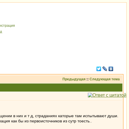
иcтрaция
д
Предыдущая
::
Следующая тема
щении в них и т д, страданиях каторые там испытывают души.
ция как бы из первоисточников из сутр тоесть..