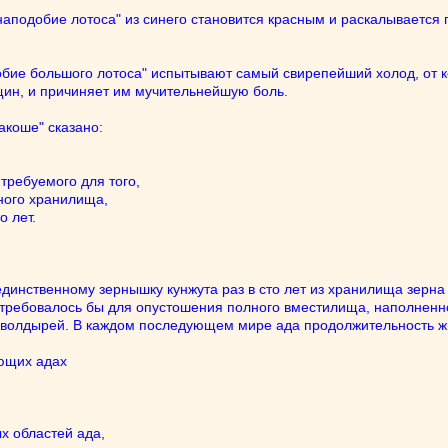
наподобие лотоса" из синего становится красным и раскалывается
бие большого лотоса" испытывают самый свирепейший холод, от кот
щин, и причиняет им мучительнейшую боль.
акоше" сказано:
требуемого для того,
лного хранилища,
 лет.
инственному зернышку кунжута раз в сто лет из хранилища зерна г
требовалось бы для опустошения полного вместилища, наполненн
 волдырей. В каждом последующем мире ада продолжительность жи
ющих адах
х областей ада,