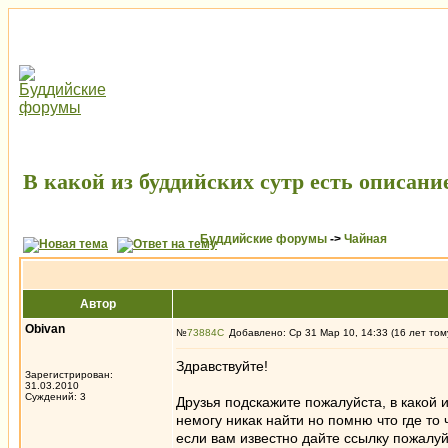
В какой из буддийских сутр есть описан
Буддийские форумы
->
Чайная
Автор
Obivan
№
73884
Добавлено: Ср 31 Мар 10, 14:33 (16 лет том
Здравствуйте!
Зарегистрирован:
31.03.2010
Суждений: 3
Друзья подскажите пожалуйста, в какой 
немогу никак найти но помню что где то
если вам известно дайте ссылку пожалуйс