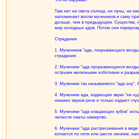
Там нет ни света солнца, ни луны, ни к
напоминает вопли мучеников и саму прир
дольше, чем в предыдущем. Существа, н
мир холодных адов. Потом они перерожд
Страдания
1. Мучеников "ада, покрывающего волдыр
страдания.
2. Мученики "ада прорывающихся волдыре
острыми железными хоботками и разрываю
3. Мученики так называемого "ада ачу",
4. Мученики ада, издающие звуки "хи-ху
никаких звуков речи и только издают глу
5. Мученики "ада клацающих зубов" испы
челюсти сжаты намертво.
6. Мученики "ада растрескивания в вид
копается по пяти или шести линиям, нап