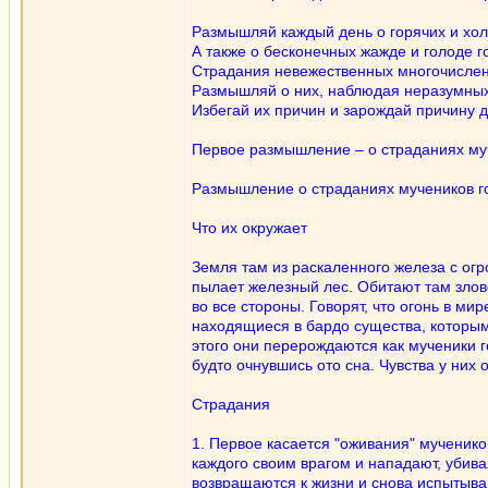
Размышляй каждый день о горячих и хол
А также о бесконечных жажде и голоде г
Страдания невежественных многочисле
Размышляй о них, наблюдая неразумных
Избегай их причин и зарождай причину д
Первое размышление – о страданиях муч
Размышление о страданиях мучеников г
Что их окружает
Земля там из раскаленного железа с ог
пылает железный лес. Обитают там зло
во все стороны. Говорят, что огонь в м
находящиеся в бардо существа, которым
этого они перерождаются как мученики го
будто очнувшись ото сна. Чувства у них
Страдания
1. Первое касается "оживания" мученик
каждого своим врагом и нападают, убива
возвращаются к жизни и снова испытыва