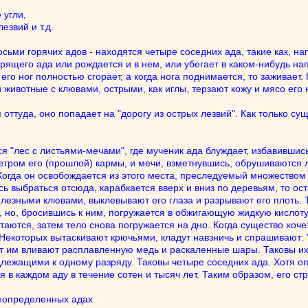
 угли,
езвий и т.д.
сьми горячих адов - находятся четыре соседних ада, такие как, нап
орящего ада или рождается и в нем, или убегает в каком-нибудь на
ь его ног полностью сгорает, а когда нога поднимается, то заживае
й животные с клювами, острыми, как иглы, терзают кожу и мясо его 
оттуда, оно попадает на "дорогу из острых лезвий". Как только суще
я "лес с листьями-мечами", где мученик ада блуждает, избавившись 
етром его (прошлой) кармы, и мечи, взметнувшись, обрушиваются ли
 Когда он освобождается из этого места, преследуемый множеством
ь выбраться отсюда, карабкается вверх и вниз по деревьям, то ос
лезными клювами, выклевывают его глаза и разрывают его плоть. Т
 но, бросившись к ним, погружается в обжигающую жидкую кислоту.
стаются, затем тело снова погружается на дно. Когда существо хоч
екоторых вытаскивают крючьями, кладут навзничь и спрашивают: "
рот им вливают расплавленную медь и раскаленные шары. Таковы их 
ежащими к одному разряду. Таковы четыре соседних ада. Хотя оп
я в каждом аду в течение сотен и тысяч лет. Таким образом, его с
еопределенных адах