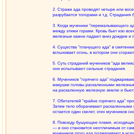
2. Стражи ада проводят четыре или восе
разрубается топорами и т.д. Страдания 
3. Когда мученики "перемалывающего ада
между этими горами. Кровь бьет изо все
железные камни падают вниз дождем и п
4. Существа "плачущего ада" в смятении
вспыхивает огонь, в котором они сгораю
5. Суть страданий мучеников "ада велик
они испытывают сильные страдания.
6. Мучеников "горячего ада" поджарива
макушки головы раскаленными железными
на раскаленную железную землю и бью
7. Обитателей "крайне горячего ада" пр
Затем тело оборачивают раскаленными м
остается один скелет, этих мучеников сн
8. Повсюду бушующее пламя, исходящее о
— и оно становится неотличимым от само
мучеников этого ада поджаривают в исп