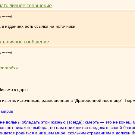
у назад)
в изданиях есть ссылки на источники.
у назад)
итигарбхи
Письмо к царю"
ти из этих источников, размещенная в "Драгоценной лестнице" Гюр
 миров
 не вольны обладать этой жизнью (всегда); смерть — это не конец
нас нет никакого выбора, но нам приходится следовать своей благ
ридется родиться в низшем мире, скольким страданиям я должен бу