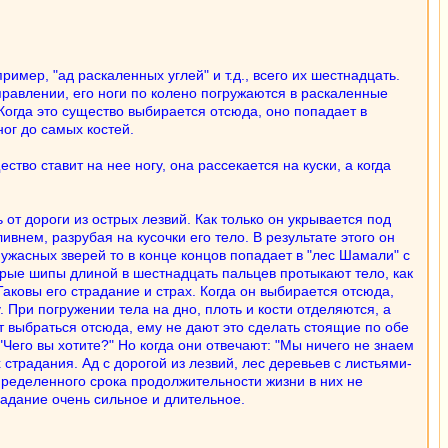
ример, "ад раскаленных углей" и т.д., всего их шестнадцать.
правлении, его ноги по колено погружаются в раскаленные
т. Когда это существо выбирается отсюда, оно попадает в
ног до самых костей.
ство ставит на нее ногу, она рассекается на куски, а когда
от дороги из острых лезвий. Как только он укрывается под
внем, разрубая на кусочки его тело. В результате этого он
 ужасных зверей то в конце концов попадает в "лес Шамали" с
трые шипы длиной в шестнадцать пальцев протыкают тело, как
аковы его страдание и страх. Когда он выбирается отсюда,
 При погружении тела на дно, плоть и кости отделяются, а
ет выбраться отсюда, ему не дают это сделать стоящие по обе
Чего вы хотите?" Но когда они отвечают: "Мы ничего не знаем
страдания. Ад с дорогой из лезвий, лес деревьев с листьями-
ределенного срока продолжительности жизни в них не
традание очень сильное и длительное.