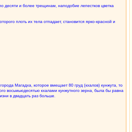
 по десяти и более трещинам, наподобие лепестков цветка
орого плоть их тела отпадает, становится ярко-красной и
орода Магадха, которое вмещает 80 груд (кхалов) кунжута, то
ого восьмьюдесятью кхалами кунжутного зерна, была бы равна
зни в двадцать раз больше.