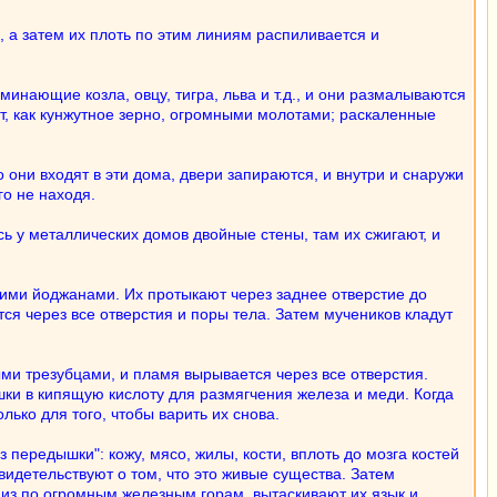
, а затем их плоть по этим линиям распиливается и
инающие козла, овцу, тигра, льва и т.д., и они размалываются
тят, как кунжутное зерно, огромными молотами; раскаленные
 они входят в эти дома, двери запираются, и внутри и снаружи
го не находя.
сь у металлических домов двойные стены, там их сжигают, и
гими йоджанами. Их протыкают через заднее отверстие до
я через все отверстия и поры тела. Затем мучеников кладут
ыми трезубцами, и пламя вырывается через все отверстия.
ки в кипящую кислоту для размягчения железа и меди. Когда
лько для того, чтобы варить их снова.
передышки": кожу, мясо, жилы, кости, вплоть до мозга костей
видетельствуют о том, что это живые существа. Затем
низ по огромным железным горам, вытаскивают их язык и