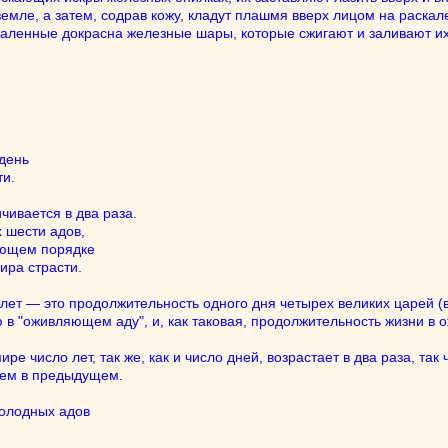
емле, а затем, содрав кожу, кладут плашмя вверх лицом на раскал
ленные докрасна железные шары, которые сжигают и заливают их ро
 день
ти.
чивается в два раза.
 шести адов,
вующем порядке
ира страсти.
лет — это продолжительность одного дня четырех великих царей (в 
ю в "оживляющем аду", и, как таковая, продолжительность жизни в
 число лет, так же, как и число дней, возрастает в два раза, так 
чем в предыдущем.
олодных адов