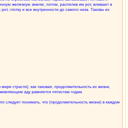
енную железную землю, потом, распялив им рот, вливают в
т, глотку и все внутренности до самого низа. Таковы их
мире страсти); как таковая, продолжительность их жизни,
 оживляющем аду равняется пятистам годам.
что следует понимать, что (продолжительность жизни) в каждом