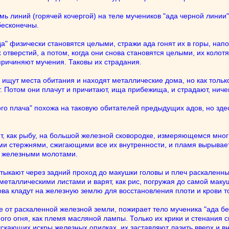
мь линий (горячей кочергой) на теле мучеников "ада черной линии"
бесконечны.
" физически становятся целыми, стражи ада гонят их в горы, напом
х отверстий, а потом, когда они снова становятся целыми, их коло
ричиняют мучения. Таковы их страдания.
 ищут места обитания и находят металлические дома, но как только
т. Потом они плачут и причитают, ища прибежища, и страдают, ниче
ого плача" похожа на таковую обитателей предыдущих адов, но зде
ют, как рыбу, на большой железной сковородке, измеряющемся мно
 стержнями, сжигающими все их внутренности, и пламя вырываетс
т железными молотами.
отыкают через задний проход до макушки головы и плеч раскаленн
еталлическими листами и варят, как рис, погружая до самой макуш
ова кладут на железную землю для восстановления плоти и крови то
т раскаленной железной земли, пожирает тело мученика "ада без 
го огня, как племя масляной лампы. Только их крики и стенания с
ускающих искры железных опилках, их заставляют лазить вверх и в