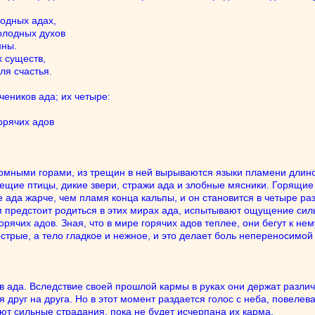
одных адах,
олодных духов
нны.
 существ,
ля счастья.
еников ада; их четыре:
орячих адов
ромными горами, из трещин в ней вырываются языки пламени длиной
вещие птицы, дикие звери, стражи ада и злобные мясники. Горящ
ире ада жарче, чем пламя конца кальпы, и он становится в четыре 
 предстоит родиться в этих мирах ада, испытывают ощущение сильн
рячих адов. Зная, что в мире горячих адов теплее, они бегут к нем
 острые, а тело гладкое и нежное, и это делает боль непереносимой
ов ада. Вследствие своей прошлой кармы в руках они держат разли
я друг на друга. Но в этот момент раздается голос с неба, повелев
ют сильные страдания, пока не будет исчерпана их карма.