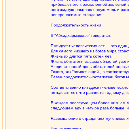
прибивают его к раскаленной железной з
него жидкую расплавленную медь и раска
непереносимые страдания.
Продолжительность жизни
В "Абхидхармакоше" говорится:
Пятьдесят человеческих лет — это один
Для самого низшего из богов мира страс
Жизнь их длится пять сотен лет.
Жизнь обитателя высших областей увели
А единственный день обитателей первых
Такого, как "оживляющий", в соответст
Равен продолжительности жизни богов м
Соответственно пятьдесят человеческих 
пятьдесят лет, что равняется одному дн
В каждом последующем более низшем мире
следующем аду в четыре раза больше, 
Размышление о страданиях мучеников х
Что их окружает