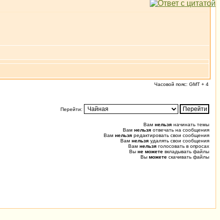
Часовой пояс: GMT + 4
Перейти:
Вам
нельзя
начинать темы
Вам
нельзя
отвечать на сообщения
Вам
нельзя
редактировать свои сообщения
Вам
нельзя
удалять свои сообщения
Вам
нельзя
голосовать в опросах
Вы
не можете
вкладывать файлы
Вы
можете
скачивать файлы
0.021 (0.151) u0.006 s0.004, 18 0.012 [243/0]