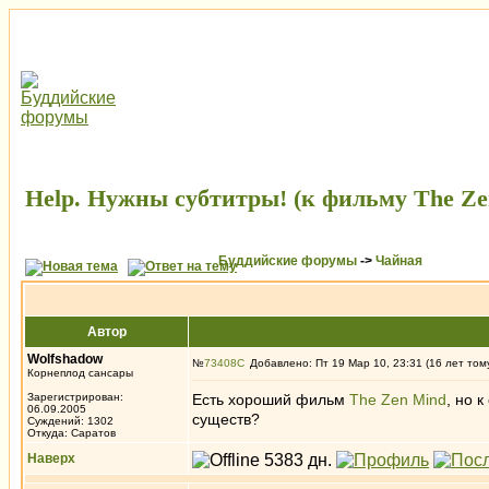
Help. Нужны субтитры! (к фильму The Ze
Буддийские форумы
->
Чайная
Автор
Wolfshadow
№
73408
Добавлено: Пт 19 Мар 10, 23:31 (16 лет том
Корнеплод сансары
Зарегистрирован:
Есть хороший фильм
The Zen Mind
, но 
06.09.2005
существ?
Суждений: 1302
Откуда: Саратов
Наверх