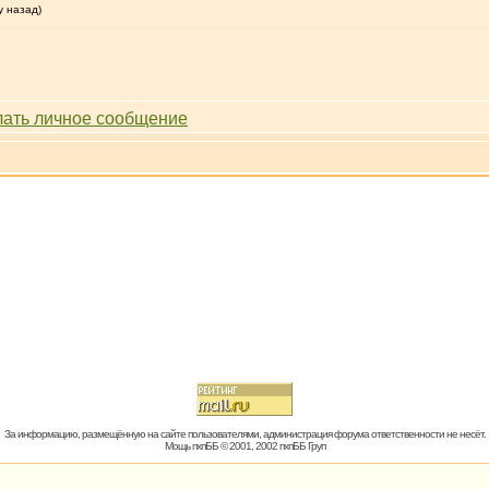
у назад)
За информацию, размещённую на сайте пользователями, администрация форума ответственности не несёт.
Мощь пхпББ © 2001, 2002 пхпББ Груп