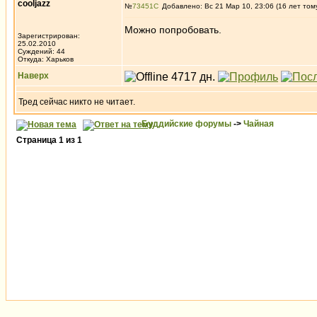
cooljazz
№
73451
Добавлено: Вс 21 Мар 10, 23:06 (16 лет том
Можно попробовать.
Зарегистрирован:
25.02.2010
Суждений: 44
Откуда: Харьков
Наверх
Тред сейчас никто не читает.
Буддийские форумы
->
Чайная
Страница
1
из
1