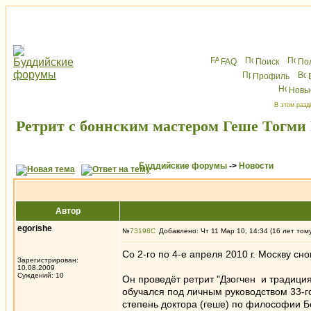
FAQ
Поиск
По
Профиль
Новы
В этом разд
Ретрит с боннским мастером Геше Тогми
Буддийские форумы
->
Новости
Автор
egorishe
№
73198
Добавлено: Чт 11 Мар 10, 14:34 (16 лет том
Со 2-го по 4-е апреля 2010 г. Москву с
Зарегистрирован:
10.08.2009
Суждений: 10
Он проведёт ретрит "Дзогчен и традици
обучался под личным руководством 33-г
степень доктора (геше) по философии 