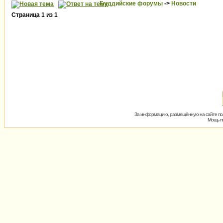
Буддийские форумы
->
Новости
Страница
1
из
1
За информацию, размещённую на сайте пол
Мощь пх