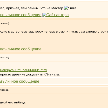
ынес, признав, тем самым, что не Мастер
у назад)
 видно мастер, ему мастерок теперь в руки и пусть сам заново строи
у назад)
0100309p2a00m0na006000c.html
а просто древние документы Сёгуната.
у назад)
дкой что нибудь.