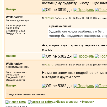
настоящему буддисту никогда нигде ничт
Наверх
Wolfshadow
№
73296
Добавлено: Вс 14 Мар 10, 08:18 (16 лет том
Корнеплод сансары
Зарегистрирован:
шрамана пишет:
06.09.2005
Суждений: 1302
буддийская лодка разбилась о быт.
Откуда: Саратов
мастер-бы, подделал мастерски, с п
Ага, и практикуя парамиту терпения, н
малые.
Наверх
Wolfshadow
№
73297
Добавлено: Вс 14 Мар 10, 08:21 (16 лет том
Корнеплод сансары
Зарегистрирован:
Но мы не знаем всех подробностей, може
06.09.2005
выглядит в другом свете.
Суждений: 1302
Откуда: Саратов
Наверх
Тред сейчас никто не читает.
Буддийские форумы
->
Новости