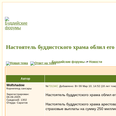
Настоятель буддистского храма облил его
Буддийские форумы
->
Новости
Автор
Wolfshadow
№
73134
Добавлено: Вт 09 Мар 10, 14:52 (16 лет том
Корнеплод сансары
Зарегистрирован:
Настоятель буддистского храма облил ег
06.09.2005
Суждений: 1302
Откуда: Саратов
Настоятель буддистского храма арестова
страховые выплаты на сумму 250 миллио