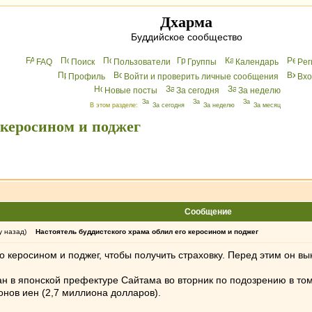
Дхарма
Буддийское сообщество
FAQ
Поиск
Пользователи
Группы
Календарь
Peг
Профиль
Войти и проверить личные сообщения
Вхo
Новые посты
За сегодня
За неделю
В этом разделе:
За сегодня
За неделю
За месяц
 керосином и поджег
Сообщение
у назад)
Настоятель буддистского храма облил его керосином и поджег
о керосином и поджег, чтобы получить страховку. Перед этим он вы
н в японской префектуре Сайтама во вторник по подозрению в том
нов иен (2,7 миллиона долларов).