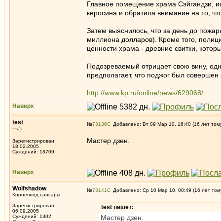
Главное помещение храма Сэйгандзи, ис
керосина и обратила внимание на то, чт
Затем выяснилось, что за день до пожа
миллиона долларов). Кроме того, полиц
ценности храма - древние свитки, кото
Подозреваемый отрицает свою вину, одна
предполагает, что поджог был совершен
http://www.kp.ru/online/news/629068/
Наверх
test
№
73136
Добавлено: Вт 09 Мар 10, 16:40 (16 лет том
一心
Мастер дзен.
Зарегистрирован:
18.02.2005
Суждений: 18709
Наверх
Wolfshadow
№
73141
Добавлено: Ср 10 Мар 10, 00:49 (16 лет том
Корнеплод сансары
Зарегистрирован:
test пишет:
06.09.2005
Суждений: 1302
Мастер дзен.