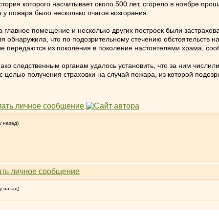
тория которого насчитывает около 500 лет, сгорело в ноябре про
о у пожара было несколько очагов возгорания.
ра главное помещение и несколько других построек были застрахов
ия обнаружила, что по подозрительному стечению обстоятельств н
рые передаются из поколения в поколение настоятелями храма, соо
ко следственным органам удалось установить, что за ним числили
 с целью получения страховки на случай пожара, из которой подоз
у назад)
у назад)