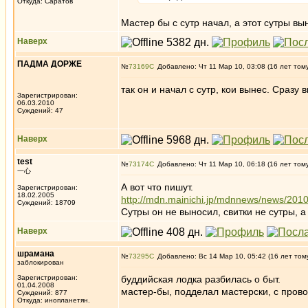
Откуда: Саратов
Мастер бы с сутр начал, а этот сутры в
Наверх
ПАДМА ДОРЖЕ
№
73169
Добавлено: Чт 11 Мар 10, 03:08 (16 лет том
так он и начал с сутр, кои вынес. Сразу
Зарегистрирован:
06.03.2010
Суждений: 47
Наверх
test
№
73174
Добавлено: Чт 11 Мар 10, 06:18 (16 лет том
一心
А вот что пишут.
Зарегистрирован:
18.02.2005
http://mdn.mainichi.jp/mdnnews/news/2
Суждений: 18709
Сутры он не выносил, свитки не сутры, 
Наверх
шрамана
№
73295
Добавлено: Вс 14 Мар 10, 05:42 (16 лет том
заблокирован
Зарегистрирован:
буддийская лодка разбилась о быт.
01.04.2008
мастер-бы, подделал мастерски, с прово
Суждений: 877
Откуда: инопланетян.
_________________