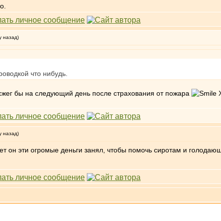
о.
у назад)
роводкой что нибудь.
е сжег бы на следующий день после страхования от пожара
Х
у назад)
т он эти огромые деньги занял, чтобы помочь сиротам и голодающи