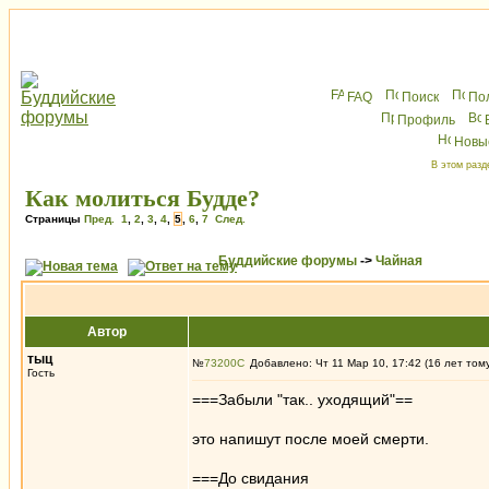
FAQ
Поиск
По
Профиль
Новы
В этом разд
Как молиться Будде?
Страницы
Пред.
1
,
2
,
3
,
4
,
5
,
6
,
7
След.
Буддийские форумы
->
Чайная
Автор
тыц
№
73200
Добавлено: Чт 11 Мар 10, 17:42 (16 лет том
Гость
===Забыли "так.. уходящий"==
это напишут после моей смерти.
===До свидания