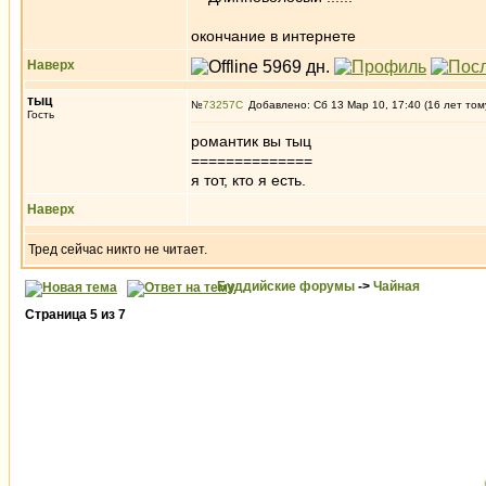
окончание в интернете
Наверх
тыц
№
73257
Добавлено: Сб 13 Мар 10, 17:40 (16 лет том
Гость
романтик вы тыц
==============
я тот, кто я есть.
Наверх
Тред сейчас никто не читает.
Буддийские форумы
->
Чайная
Страница
5
из
7