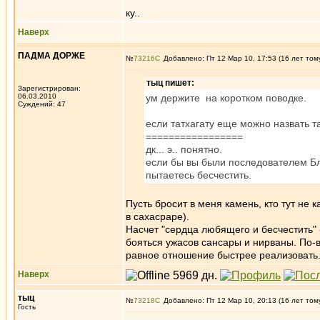
ку..
Наверх
ПАДМА ДОРЖЕ
№
73216
Добавлено: Пт 12 Мар 10, 17:53 (16 лет том
тыц пишет:
Зарегистрирован:
06.03.2010
ум держите на коротком поводке.
Суждений: 47
если татхагату еще можно назвать т
=================
дк... э.. понятно.
если бы вы были последователем Бл
пытаетесь бесчестить.
Пусть бросит в меня камень, кто тут не
в сахасраре).
Насчет "сердца любящего и бесчестить" 
бояться ужасов сансары и нирваны. По-
равное отношение быстрее реализовать.
Наверх
тыц
№
73218
Добавлено: Пт 12 Мар 10, 20:13 (16 лет том
Гость