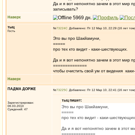
Да и я вот непонятно зачем в этот мир прише
записывать?
Наверх
тыц
№
73224
Добавлено: Пт 12 Мар 10, 22:29 (16 лет том
Гость
Это вы про Шакйамуни,
=====
про тех кто видит - каки-шествующих.
Да и я вот непонятно зачем в этот мир 
==============
чтобы очистить свой ум от видения как
Наверх
ПАДМА ДОРЖЕ
№
73225
Добавлено: Пт 12 Мар 10, 22:41 (16 лет том
тыц пишет:
Зарегистрирован:
06.03.2010
Это вы про Шакйамуни,
Суждений: 47
=====
про тех кто видит - каки-шествующих
Да и я вот непонятно зачем в этот 
==============