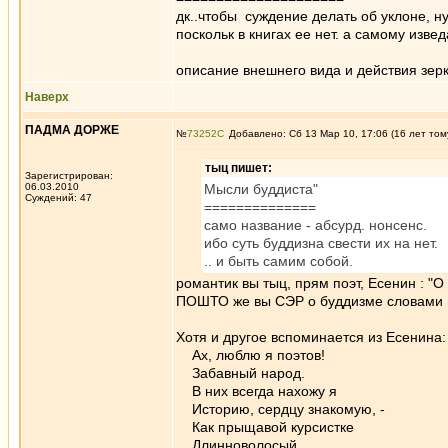
дк..чтобы суждение делать об уклоне, ну
поскольк в книгах ее нет. а самому изве
описание внешнего вида и действия зерк
Наверх
ПАДМА ДОРЖЕ
№
73252
Добавлено: Сб 13 Мар 10, 17:06 (16 лет том
тыц пишет:
Зарегистрирован:
06.03.2010
Мысли буддиста"
Суждений: 47
==============
само название - абсурд. нонсенс.
ибо суть буддизна свести их на нет.
.. и быть самим собой.
романтик вы тыц, прям поэт, Есенин : "О
ПОШТО же вы СЭР о буддизме словами 
Хотя и другое вспоминается из Есенина:
Ах, люблю я поэтов!
Забавный народ.
В них всегда нахожу я
Историю, сердцу знакомую, -
Как прыщавой курсистке
Длинноволосый ......