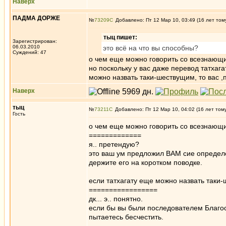
Наверх
ПАДМА ДОРЖЕ
№
73209
Добавлено: Пт 12 Мар 10, 03:49 (16 лет том
тыц пишет:
Зарегистрирован:
06.03.2010
это всё на что вы способны?
Суждений: 47
о чем еще можно говорить со всезнающи
но поскольку у вас даже перевод татхаг
можно назвать таки-шествущим, то вас 
Наверх
тыц
№
73211
Добавлено: Пт 12 Мар 10, 04:02 (16 лет том
Гость
о чем еще можно говорить со всезнающи
=============
я.. претендую?
это ваш ум предложил ВАМ сие определ
держите его на коротком поводке.
если татхагату еще можно назвать таки-
=================
дк... э.. понятно.
если бы вы были последователем Благос
пытаетесь бесчестить.