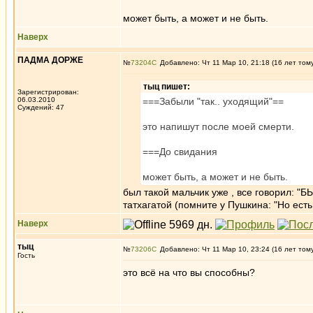
может быть, а может и не быть.
Наверх
ПАДМА ДОРЖЕ
№
73204
Добавлено: Чт 11 Мар 10, 21:18 (16 лет том
тыц пишет:
Зарегистрирован:
06.03.2010
===Забыли "так.. уходящий"==
Суждений: 47
это напишут после моей смерти.
===До свидания
может быть, а может и не быть.
был такой мальчик уже , все говорил: "
татхагатой (помните у Пушкина: "Но есть
Наверх
тыц
№
73206
Добавлено: Чт 11 Мар 10, 23:24 (16 лет том
Гость
это всё на что вы способны?