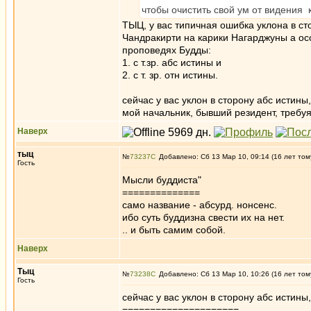
чтобы очистить свой ум от видения
ТЫЦ, у вас типичная ошибка уклона в ст
Чандракирти на карики Нагарджуны а осо
проповедях Будды:
1. с т.зр. абс истины и
2. с т. зр. отн истины.
сейчас у вас уклон в сторону абс истины
мой начальник, бывший резидент, требуя
Наверх
тыц
№
73237
Добавлено: Сб 13 Мар 10, 09:14 (16 лет том
Гость
Мысли буддиста"
==============
само название - абсурд. нонсенс.
ибо суть буддизна свести их на нет.
.. и быть самим собой.
Наверх
Тыц
№
73238
Добавлено: Сб 13 Мар 10, 10:26 (16 лет том
Гость
сейчас у вас уклон в сторону абс истины,
=====================