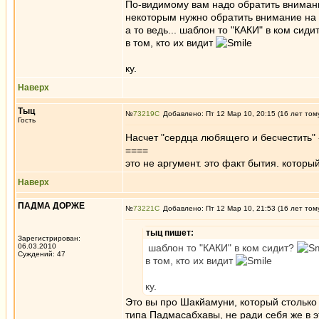
По-видимому вам надо обратить вниман
некоторым нужно обратить внимание на
а то ведь... шаблон то "КАКИ" в ком сиди
в том, кто их видит
ку.
Наверх
Тыц
№
73219
Добавлено: Пт 12 Мар 10, 20:15 (16 лет том
Гость
Насчет "сердца любящего и бесчестить"
====
это не аргумент. это факт бытия. которы
Наверх
ПАДМА ДОРЖЕ
№
73221
Добавлено: Пт 12 Мар 10, 21:53 (16 лет том
тыц пишет:
Зарегистрирован:
06.03.2010
шаблон то "КАКИ" в ком сидит?
Суждений: 47
в том, кто их видит
ку.
Это вы про Шакйамуни, который столько
типа Падмасабхавы, не ради себя же в э