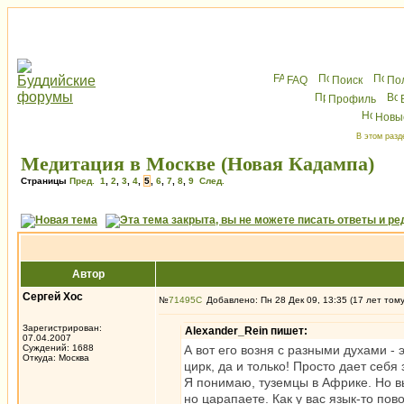
FAQ
Поиск
По
Профиль
Новы
В этом разд
Медитация в Москве (Новая Кадампа)
Страницы
Пред.
1
,
2
,
3
,
4
,
5
,
6
,
7
,
8
,
9
След.
Автор
Сергей Хос
№
71495
Добавлено: Пн 28 Дек 09, 13:35 (17 лет том
Зарегистрирован:
Alexander_Rein пишет:
07.04.2007
Суждений: 1688
А вот его возня с разными духами - 
Откуда: Москва
цирк, да и только! Просто дает себ
Я понимаю, туземцы в Африке. Но вы
но царапаете. Как у вас язык-то пов