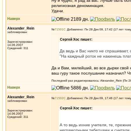
Ну и чудно, я рад за вас. Лучше быть б
религиозная деноминация.
Удачи.
Наверх
Alexander_Rein
№
71501
Добавлено: Пн 28 Дек 09, 17:42 (17 лет том
заблокирован
Сергей Хос пишет:
Зарегистрирован:
14.06.2007
Суждений: 311
Да ведь и Вас никто не спрашивает,
"На каждный роток не накинешь плат
Да и Вам, милейший, во все дырки свой н
ваш гуру такое послушание назначил? Чт
Последний раз редактировалось: Alexander_Rein (Пн 28
Наверх
Alexander_Rein
№
71502
Добавлено: Пн 28 Дек 09, 17:46 (17 лет том
заблокирован
Сергей Хос пишет:
Зарегистрирован:
14.06.2007
Суждений: 311
А то ведь ихние учителя, те, прежн
неграмотными тибетцами и считали