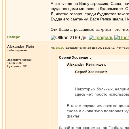
А вот глядя на Вашу агрессию, Саша, на
шугденовцами монахов в Дхарамсале. С т
Я, честно говоря, среди буддистов тако
Будда его сантанну, Вася Репка звали. Н
Эти Ваши агрессивные выкрики - это чт
Наверх
Alexander_Rein
№
71511
Добавлено: Пн 28 Дек 09, 18:31 (17 лет тому
заблокирован
Сергей Хос пишет:
Зарегистрирован:
14.06.2007
Alexander_Rein пишет:
Суждений: 311
Сергей Хос пишет:
Некоторых больных, наприме
здесь нет, просто использо
В таком случае человек не долж
снова и снова тупо повторяет ч
факты".
Давайте договоримся так: "собака лае