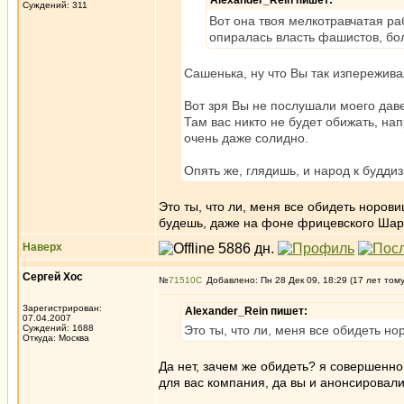
Alexander_Rein пишет:
Суждений: 311
Вот она твоя мелкотравчатая раб
опиралась власть фашистов, бо
Сашенька, ну что Вы так изпережив
Вот зря Вы не послушали моего дав
Там вас никто не будет обижать, на
очень даже солидно.
Опять же, глядишь, и народ к буддизм
Это ты, что ли, меня все обидеть норов
будешь, даже на фоне фрицевского Шар
Наверх
Сергей Хос
№
71510
Добавлено: Пн 28 Дек 09, 18:29 (17 лет том
Зарегистрирован:
Alexander_Rein пишет:
07.04.2007
Суждений: 1688
Это ты, что ли, меня все обидеть н
Откуда: Москва
Да нет, зачем же обидеть? я совершенно
для вас компания, да вы и анонсировалис