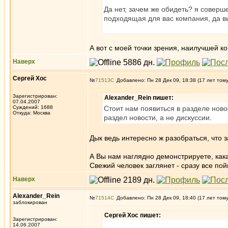
Да нет, зачем же обидеть? я соверш
подходящая для вас компания, да вы
А вот с моей точки зрения, наилучшей ко
Наверх
Сергей Хос
№
71513
Добавлено: Пн 28 Дек 09, 18:38 (17 лет том
Зарегистрирован:
Alexander_Rein пишет:
07.04.2007
Суждений: 1688
Стоит нам появиться в разделе новос
Откуда: Москва
раздел новости, а не дискуссии.
Дык ведь интересно ж разобраться, что 
А Вы нам наглядно демонстрируете, кака
Свежий человек заглянет - сразу все пой
Наверх
Alexander_Rein
№
71514
Добавлено: Пн 28 Дек 09, 18:40 (17 лет том
заблокирован
Сергей Хос пишет:
Зарегистрирован:
14.06.2007