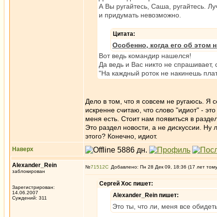
А Вы ругайтесь, Саша, ругайтесь. 
и придумать невозможно.
Цитата:
Особенно, когда его об этом 
Вот ведь командир нашелся!
Да ведь и Вас никто не спрашивает,
"На каждный роток не накинешь плат
Дело в том, что я совсем не ругаюсь. Я
искренне считаю, что слово "идиот" - эт
меня есть. Стоит нам появиться в раздел
Это раздел новости, а не дискуссии. Ну 
этого? Конечно, идиот.
Наверх
Alexander_Rein
№
71512
Добавлено: Пн 28 Дек 09, 18:36 (17 лет том
заблокирован
Сергей Хос пишет:
Зарегистрирован:
14.06.2007
Alexander_Rein пишет:
Суждений: 311
Это ты, что ли, меня все обиде