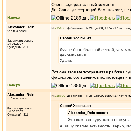
Очень содержательный коммент.
Да, Саша, диссертаций Вам, похоже, не 
Наверх
Alexander_Rein
№
71506
Добавлено: Пн 28 Дек 09, 17:52 (17 лет том
заблокирован
Сергей Хос пишет:
Зарегистрирован:
14.06.2007
Суждений: 311
Лучше быть большой сектой, чем ма
деноминация.
Удачи.
Вот она твоя мелкотравчатая рабская сущ
фашистов, большевиков полпотовцев и п
Наверх
Alexander_Rein
№
71507
Добавлено: Пн 28 Дек 09, 18:00 (17 лет том
заблокирован
Сергей Хос пишет:
Зарегистрирован:
14.06.2007
Alexander_Rein пишет:
Суждений: 311
Это вам ваш гуру такое послуша
А Вашу благую активность, верно, к