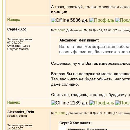
А твою, пожалуй, только масонская ложа
принцип.
Наверх
Сергей Хос
№
71508
Добавлено: Пн 28 Дек 09, 18:01 (17 лет том
Зарегистрирован:
Alexander_Rein пишет:
07.04.2007
Суждений: 1688
Вот она твоя мелкотравчатая рабска
Откуда: Москва
власть фашистов, большевиков полп
Сашенька, ну что Вы так изпереживалис
Вот зря Вы не послушали моего давешне
Там вас никто не будет обижать, напрот
даже солидно.
Опять же, глядишь, и народ к буддизму по
Наверх
Alexander_Rein
№
71509
Добавлено: Пн 28 Дек 09, 18:08 (17 лет том
заблокирован
Сергей Хос пишет:
Зарегистрирован:
14.06.2007