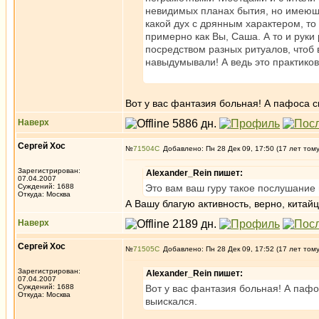
невидимых планах бытия, но имеющ
какой дух с дрянным характером, то 
примерно как Вы, Саша. А то и руки
посредством разных ритуалов, чтоб 
навыдумывали! А ведь это практиков
Вот у вас фантазия больная! А пафоса с
Наверх
Сергей Хос
№
71504
Добавлено: Пн 28 Дек 09, 17:50 (17 лет том
Зарегистрирован:
Alexander_Rein пишет:
07.04.2007
Суждений: 1688
Это вам ваш гуру такое послушание 
Откуда: Москва
А Вашу благую активность, верно, китай
Наверх
Сергей Хос
№
71505
Добавлено: Пн 28 Дек 09, 17:52 (17 лет том
Зарегистрирован:
Alexander_Rein пишет:
07.04.2007
Суждений: 1688
Вот у вас фантазия больная! А пафо
Откуда: Москва
выискался.