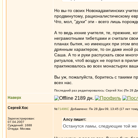
Но вы-то своих Новокадампинских учителе
продвинутому, рационалистическому ев
Что, мол, "духи" эти - всего лишь порож
А то ведь ихние учителя, те, прежние, 
неграмотными тибетцами и считали сво
планах бытия, но имеющих при этом впо
дрянным характером, то он даже иной ра
Саша. А то и руки распускать свои мног
ритуалов, чтоб воздух не портил в прили
практиковалось во всех монастырях ваше
Вы уж, пожалуйста, боритесь с такими п
всех нас.
Последний раз редактировалось: Сергей Хос (Пн 28 Дек
Наверх
Сергей Хос
№
71496
Добавлено: Пн 28 Дек 09, 13:45 (17 лет том
Зарегистрирован:
Алсу пишет:
07.04.2007
Суждений: 1688
Останутся ламы, следующие той же
Откуда: Москва