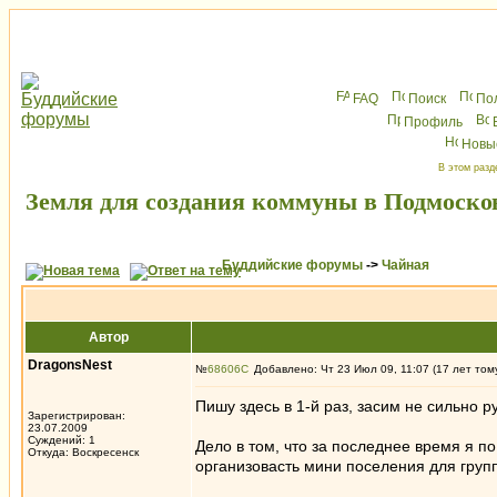
FAQ
Поиск
По
Профиль
Новы
В этом разд
Земля для создания коммуны в Подмоско
Буддийские форумы
->
Чайная
Автор
DragonsNest
№
68606
Добавлено: Чт 23 Июл 09, 11:07 (17 лет том
Пишу здесь в 1-й раз, засим не сильно ру
Зарегистрирован:
23.07.2009
Суждений: 1
Дело в том, что за последнее время я п
Откуда: Воскресенск
организовасть мини поселения для груп