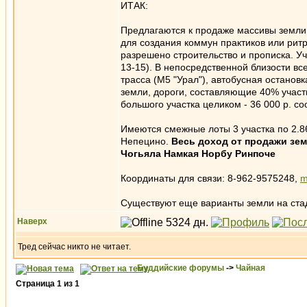
ИТАК:
Предлагаются к продаже массивы земли п
для создания коммун практиков или ритр
разрешено строительство и прописка. У
13-15). В непосредственной близости вс
трасса (М5 "Урал"), автобусная остановк
земли, дороги, составляющие 40% участк
большого участка целиком - 36 000 р. со
Имеются смежные лоты 3 участка по 2.86 г
Непецино.
Весь доход от продажи зем
Чогьяла Намкая Норбу Ринпоче
Координаты для связи: 8-962-9575248,
m
Существуют еще варианты земли на ста
Наверх
Тред сейчас никто не читает.
Буддийские форумы
->
Чайная
Страница
1
из
1