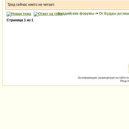
Тред сейчас никто не читает.
Буддийские форумы
->
От Будды до наш
Страница
1
из
1
За информацию, размещённую на сайте пол
Мощь пх