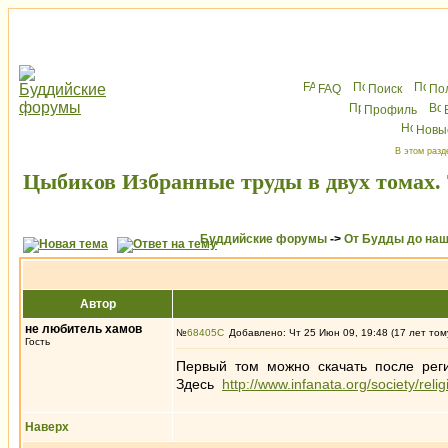
FAQ
Поиск
По
Профиль
Новы
В этом разд
Цыбиков Избранные труды в двух томах.
Буддийские форумы
->
От Будды до наш
Автор
не любитель хамов
№
68405
Добавлено: Чт 25 Июн 09, 19:48 (17 лет том
Гость
Первый том можно скачать после рег
Здесь
http://www.infanata.org/society/re
Наверх