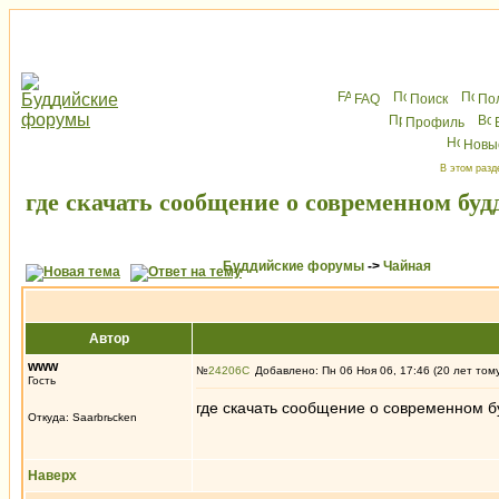
FAQ
Поиск
По
Профиль
Новы
В этом разд
где скачать сообщение о современном буд
Буддийские форумы
->
Чайная
Автор
www
№
24206
Добавлено: Пн 06 Ноя 06, 17:46 (20 лет том
Гость
где скачать сообщение о современном 
Откуда: Saarbrьcken
Наверх