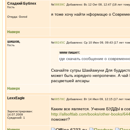
Сладкий Бублех
№
58839
Добавлено: Вс 12 Окт 08, 12:47 (18 лет тому
Гость
я тоже хочу найти нформацю о Соврем
Откуда: Gorod
Наверх
шишов,
№
68245
Добавлено: Ср 10 Июн 09, 09:43 (17 лет том
Гость
www пишет:
где скачать сообщение о современн
Скачайте сутры Шакйамуни Для буддистов
может быть изряднго непропечен. А чай
расцветшей апсары
Наверх
LexxEagle
№
68578
Добавлено: Вт 14 Июл 09, 12:15 (17 лет том
Каким все является. Учение БУДДЫ в со
Зарегистрирован:
http://allsoftlab.com/books/other-books/6
14.07.2009
Суждений: 1
поможет?
Наверх