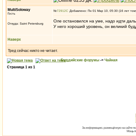
MultiSoloway
№
72912
Добавлено: Пн 01 Мар 10, 05:30 (16 лет том
Гость
Оле остановился на уме, надо идти дал
Откуда: Saint Petersburg
У него хороший уровень, он великий буд
Наверх
Тред сейчас никто не читает.
Буддийские форумы
->
Чайная
Страница
1
из
1
За информацию, размещённую на сайте пол
Мощь пх