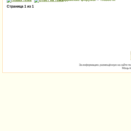
Страница
1
из
1
За информацию, размещённую на сайте пол
Мощь пх