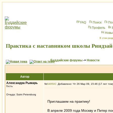
FAQ
Поиск
По
Профиль
Новы
В этом разд
Практика с наставником школы Риндзай-
Буддийские форумы
->
Новости
Автор
Александра Рымарь
№
64950
Добавлено: Чт 26 Мар 09, 15:46 (17 лет том
Гость
Откуда: Saint Petersburg
Приглашаем на практику!
В апреле 2009 года Москву и Питер пос