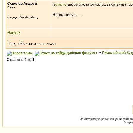
Соколов Андрей
№
64664
Добавлено: Вт 24 Мар 09, 18:00 (17 лет том
Гость
Я практикую.....
Откуда: Yekaterinburg
Наверх
Тред сейчас никто не читает.
Буддийские форумы
->
Гималайский бу
Страница
1
из
1
За информацию, размещённую на сайте пол
Мощь пх