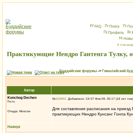
FAQ
Поиск
По
Профиль
Новы
В этом разд
Практикующие Нендро Гантенга Тулку, о
Буддийские форумы
->
Гималайский бу
Автор
Konchog Dechen
№
62685
Добавлено: Сб 07 Фев 09, 00:17 (18 лет том
Гость
Для составления расписания на приезд Га
Откуда: Moscow
практикующих Нендро Кунсанг Гонпа Кунд
Наверх