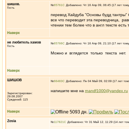
шишов.
№
65761
Добавлено: Чт 16 Апр 09, 06:45 (17 лет том
Гость
перевод Хайдуба "Основы будд тантры" б
все что переводит эта переводчица, рав
чтении тем более что в англ тексте есть
Наверх
не любитель хамов
№
65766
Добавлено: Чт 16 Апр 09, 21:10 (17 лет том
Гость
Можно и вглядется только текста нет.
Наверх
ШИШОВ
№
66483
Добавлено: Пн 04 Май 09, 02:09 (17 лет том
напишите мне на
mandf1000@yandex.ru
Зарегистрирован:
29.08.2007
Суждений: 115
Наверх
Zosia
№
117821
Добавлено: Чт 31 Май 12, 11:29 (14 лет то