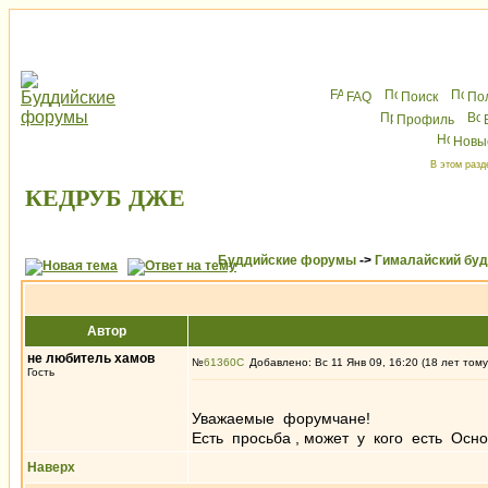
FAQ
Поиск
По
Профиль
Новы
В этом разд
КЕДРУБ ДЖЕ
Буддийские форумы
->
Гималайский бу
Автор
не любитель хамов
№
61360
Добавлено: Вс 11 Янв 09, 16:20 (18 лет тому
Гость
Уважаемые форумчане!
Есть просьба , может у кого есть Осн
Наверх