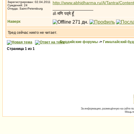
Зарегистрирован: 02.04.2011
http://www.abhidharma.ru/A/Tantra/Conten
Суждений: 24
_________________
Откуда: Saint-Petersburg
ॐ मणि पद्मे हूँ
Наверх
Тред сейчас никто не читает.
Буддийские форумы
->
Гималайский бу
Страница
1
из
1
За информацию, размещённую на сайте пол
Мощь пх