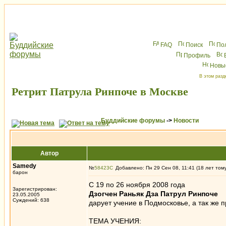
FAQ
Поиск
По
Профиль
Новы
В этом разд
Ретрит Патрула Ринпоче в Москве
Буддийские форумы
->
Новости
Автор
Samedy
№
58423
Добавлено: Пн 29 Сен 08, 11:41 (18 лет том
барон
С 19 по 26 ноября 2008 года
Зарегистрирован:
Дзогчен Раньяк Дза Патрул Ринпоче
23.05.2005
Суждений: 638
дарует учение в Подмосковье, а так же 
ТЕМА УЧЕНИЯ: