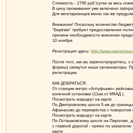
Стоимость - 2790 руб.\сутки за весь номе
В цену проживания уже включено трёхра
Для вегетарианцев меню так же предусм
Внимание! Поскольку количество бюджет
“Берёзки” требуют предоставления пол
причине необходимости внесения предоп
10 ноября.
Регистрация здесь:
http://www.patrulrinpo
После того, как вы зарегистрируетесь, 
формы) свяжутся наши организаторы. Пр
регистрации.
КАК ДОБРАТЬСЯ:
От станции метро «Алтуфьево» рейсовы
конечной остановки (11км.от МКАД );
Посмотреть маршрут на карте
По Дмитровскому шоссе 5 км до границы
Афанасово до перекрёстка с поворотом н
Посмотреть маршрут на карте
По Осташковскому шоссе на Пирогово, д
с главной дорогой - прямо по указателю
карте