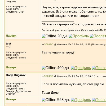
pragmatic
Зарегистрирован:
Наука, вон, строит адронные коллайдеры
24.02.2005
дураков. Всё она может объяснить, толь
Суждений: 2414
никакой загадки или сенсационности.
_________________
"Всё есть страдание" - это диагноз не вс
Последний раз редактировалось: Склихософский (Пн 25 
Наверх
test
№
56602
Добавлено: Пн 25 Авг 08, 11:11 (18 лет тому
一心
Так че удалить тред?
Зарегистрирован:
18.02.2005
Суждений: 18709
Наверх
Dorje Dugarov
№
56605
Добавлено: Пн 25 Авг 08, 13:36 (18 лет тому
Зарегистрирован:
Если я посчитаю нужным, то сам удалю...
28.02.2005
_________________
Суждений: 193
Откуда: Другпа Кагью.
Таши Делег
Бурятия
Наверх