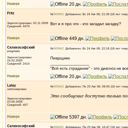
Наверх
Fritz
№
56585
Добавлено: Вс 24 Авг 08, 21:39 (18 лет тому
Зарегистрирован: 02.11.2006
Вот и я про что - кто загадал загадку?
Суждений: 4470
Наверх
Склихософский
№
56586
Добавлено: Вс 24 Авг 08, 22:18 (18 лет тому
pragmatic
Зарегистрирован:
Пиарщики.
24.02.2005
_________________
Суждений: 2414
"Всё есть страдание" - это диагноз не вс
Наверх
Lalay
№
56594
Добавлено: Пн 25 Авг 08, 08:00 (18 лет тому
заблокирован
Это сообщение доступно только по
Зарегистрирован:
23.06.2008
Суждений: 407
Наверх
Склихософский
№
56600
Добавлено: Пн 25 Авг 08, 10:47 (18 лет тому