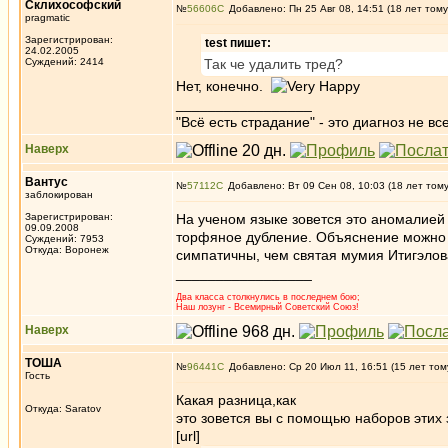
Склихософский
№
56606
Добавлено: Пн 25 Авг 08, 14:51 (18 лет тому
pragmatic
Зарегистрирован:
test пишет:
24.02.2005
Суждений: 2414
Так че удалить тред?
Нет, конечно.
_________________
"Всё есть страдание" - это диагноз не вс
Наверх
Вантус
№
57112
Добавлено: Вт 09 Сен 08, 10:03 (18 лет том
заблокирован
Зарегистрирован:
На ученом языке зовется это аномалией 
09.09.2008
торфяное дубление. Объяснение можно 
Суждений: 7953
Откуда: Воронеж
симпатичны, чем святая мумия Итигэлов
_________________
Два класса столкнулись в последнем бою;
Наш лозунг - Всемирный Советский Союз!
Наверх
ТОША
№
96441
Добавлено: Ср 20 Июл 11, 16:51 (15 лет том
Гость
Какая разница,как
Откуда: Saratov
это зовется вы с помощью наборов этих
[url]