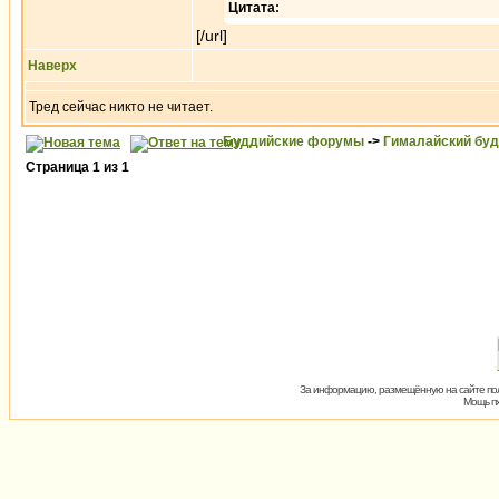
Цитата:
[/url]
Наверх
Тред сейчас никто не читает.
Буддийские форумы
->
Гималайский бу
Страница
1
из
1
За информацию, размещённую на сайте пол
Мощь пх