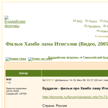
FAQ
Поиск
По
Профиль
Новы
В этом разд
Фильм Хамбо лама Итигэлов (Видео, 2005
Буддийские форумы
->
Гималайский бу
Автор
test
№
56057
Добавлено: Чт 31 Июл 08, 01:17 (18 лет том
一心
Буддизм - фильм про Хамбо ламу Ит
Зарегистрирован:
18.02.2005
Суждений: 18709
http://torrents.ru/forum/viewtopic.php?t=7
Страна: Россия