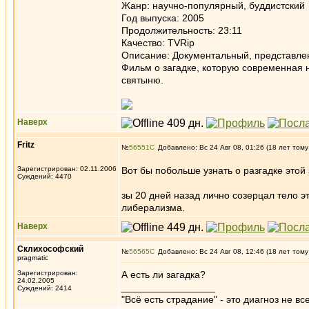
Жанр: научно-популярный, буддистский
Год выпуска: 2005
Продолжительность: 23:11
Качество: TVRip
Описание: Документальный, представлен 
Фильм о загадке, которую современная н
святыню.
Наверх
Fritz
№
56551
Добавлено: Вс 24 Авг 08, 01:26 (18 лет тому
Зарегистрирован: 02.11.2006
Вот бы побольше узнать о разгадке этой 
Суждений: 4470
зы 20 дней назад лично созерцал тело 
либерализма.
Наверх
Склихософский
№
56565
Добавлено: Вс 24 Авг 08, 12:46 (18 лет тому
pragmatic
Зарегистрирован:
А есть ли загадка?
24.02.2005
_________________
Суждений: 2414
"Всё есть страдание" - это диагноз не вс