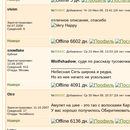
vision
№
55482
Добавлено: Чт 10 Июл 08, 15:41 (18 лет том
отличное описание, спасибо
Зарегистрирован:
04.07.2008
Суждений: 6
Наверх
snowflake
№
55842
Добавлено: Ср 23 Июл 08, 13:53 (18 лет том
буйная
Зарегистрирован:
Wolfshadow
, судя по рассказу тусовочка
12.08.2005
_________________
Суждений: 612
Откуда: Москва
Небесная Сеть широка и редка,
Но из нее ничего не ускользает.
Наверх
Otro
№
56052
Добавлено: Ср 30 Июл 08, 20:37 (18 лет том
Амулет на шее - это гао с волосками Ка
Зарегистрирован: 11.10.2007
У вас хорошо получилось ОБкритиковать 
Суждений: 17
Откуда: Челябинск
Наверх