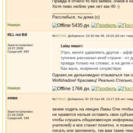
Правда я отчего-то без заявок, очков и н
Хотя пиво люблю уже лет как 40 -)
_________________
Расслабься, ты дома (с)
Наверх
КILL not Вill
№
56719
Добавлено: Сб 30 Авг 08, 16:24 (18 лет тому
Зарегистрирован:
Lalay пишет:
19.07.2008
Суждений: 995
Утро, менгя удивляеть другое - афф
тупизне рассказал всей стране - от 
правда только на словах, а на деле 
Как жаль, искренне сочувствую
Однако,не дальновидно отзываться так о
Wolfshadow! Красавец! Реально.Стильно,
Наверх
акира
№
57811
Добавлено: Вт 23 Сен 08, 14:17 (18 лет том
зачем ходить на лекции Ламы Оле чтобы 
Зарегистрирован:
не нравится нельзя оставить свое субъе
21.09.2008
Суждений: 188
чтобы слушать общеизвесную информацию
учителей) и все станет понятно. я помн
писать или запомнить, так вам такие ле