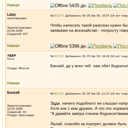
Наверх
Lalay
№
56167
Добавлено: Вт 05 Авг 08, 16:57 (18 лет тому
заблокирован
Чтобы написать такой разссказ нужно б
Зарегистрирован:
заявками на всезнайство - попросту гов
23.06.2008
Суждений: 407
Наверх
эдди
№
56170
Добавлено: Вт 05 Авг 08, 18:49 (18 лет тому
Гость
Банзай, да у всех тиб. лам обет бодхис
Откуда: Moscow
Наверх
Банзай
№
56172
Добавлено: Вт 05 Авг 08, 21:37 (18 лет тому
Эдди, ничего подобного не слышал напри
Зарегистрирован:
Хотя кое с кем дружен. А что это норма
18.05.2008
Суждений: 44
"А давайте завтра станем бодхисаттвами
Откуда: Краснодар.
Лалай, спасибо за портрет, должно быть