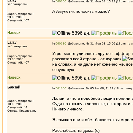
Lalay
№
56065
Добавлено: Чт 31 Июл 08, 15:32 (18 лет том
заблокирован
А Амулетик поносить можно?
Зарегистрирован:
23.06.2008
Суждений: 407
Наверх
Lalay
№
56068
Добавлено: Чт 31 Июл 08, 15:56 (18 лет том
заблокирован
Утро, менгя удивляеть другое - аффтар 
Зарегистрирован:
рассказал всей стране - от дурачок
23.06.2008
Суждений: 407
на словах, а на деле нет конечно же, вс
сочувствую
Наверх
Банзай
№
56165
Добавлено: Вт 05 Авг 08, 11:37 (18 лет тому
Лалай, а что в подобной лекции поняли 
Зарегистрирован:
Судя по отзыву о человеке, о котором и
18.05.2008
Суждений: 44
Ничего личного.
Откуда: Краснодар.
Я слышал они и обет бодхисаттвы строе
_________________
Расслабься, ты дома (с)