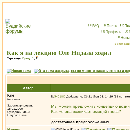
FAQ
Поиск
По
Профиль
Новы
В этом разд
Как я на лекцию Оле Нидала ходил
Страницы
Пред.
1
,
2
Автор
Krie
№
54618
Добавлено: Сб 21 Июн 08, 14:26 (18 лет том
баловник
Зарегистрирован:
Мы можем предложить концепцию возник
18.01.2006
Как же она возникает эмоций гнева?
Суждений: 3693
Откуда: russia
_________________
достаточнее предположенных
Наверх