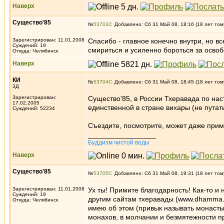
Наверх
Существо'85
№
53703
Добавлено: Сб 31 Май 08, 18:16 (18 лет том
Зарегистрирован: 11.01.2008
Спасибо - главное конечно внутри, но все
Суждений: 19
смириться и усиленно бороться за освоб
Откуда: Челябинск
Наверх
КИ
№
53704
Добавлено: Сб 31 Май 08, 18:45 (18 лет том
3Д
Зарегистрирован:
Существо'85, в России Тхеравада по нас
17.02.2005
единственной в стране вихары (не пута
Суждений: 52234
Съездите, посмотрите, может даже при
_________________
Буддизм чистой воды
Наверх
Существо'85
№
53705
Добавлено: Сб 31 Май 08, 19:31 (18 лет том
Зарегистрирован: 11.01.2008
Ух ты! Примите благодарность! Как-то и 
Суждений: 19
другим сайтам тхеравады (www.dhamma.r
Откуда: Челябинск
имею об этом (привык называть монастыр
монахов, в молчании и безмятежности п