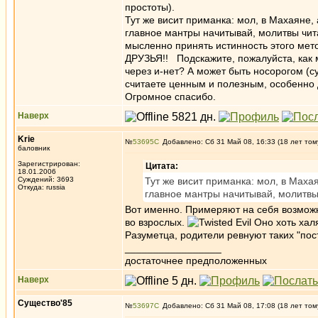
простоты).
Тут же висит приманка: мол, в Махаяне, 
главное мантры начитывай, молитвы чита
мысленно принять истинность этого мет
ДРУЗЬЯ!! Подскажите, пожалуйста, как 
через и-нет? А может быть носорогом (с
считаете ценным и полезным, особенно дл
Огромное спасибо.
Наверх
Krie
№
53695
Добавлено: Сб 31 Май 08, 16:33 (18 лет том
баловник
Зарегистрирован:
Цитата:
18.01.2006
Суждений: 3693
Тут же висит приманка: мол, в Махая
Откуда: russia
главное мантры начитывай, молитвы
Вот именно. Примеряют на себя возможн
во взрослых.
Оно хоть хал
Разуметца, родители ревнуют таких "пос
_________________
достаточнее предположенных
Наверх
Существо'85
№
53697
Добавлено: Сб 31 Май 08, 17:08 (18 лет том