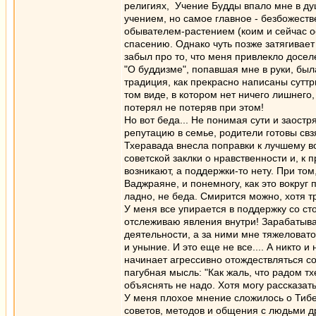
религиях, Учение Будды впало мне в ду
учением, но самое главное - безбожест
обывателем-растением (коим и сейчас ос
спасению. Однако чуть позже затягивает
забыл про то, что меня привлекло досел
"О буддизме", попавшая мне в руки, был
традиция, как прекрасно написаны суттр
том виде, в котором нет ничего лишнего, 
потерял не потеряв при этом!
Но вот беда... Не понимая сути и заост
репутацию в семье, родители готовы свз
Тхеравада внесла поправки к лучшему в
советской заклки о нравственности и, к 
возникают, а поддержки-то нету. При то
Ваджраяне, и понемногу, как это вокруг
ладно, не беда. Смирится можно, хотя т
У меня все упирается в поддержку со ст
отслеживаю явления внутри! Зарабатыва
деятельности, а за ними мне тяжеловат
и уныние. И это еще не все.... А никто и
начинает агрессивно отождествляться со 
пагубная мысль: "Как жаль, что радом тх
объяснять не надо. Хотя могу рассказать.
У меня плохое мнение сложилось о Тибе
советов, методов и общения с людьми др