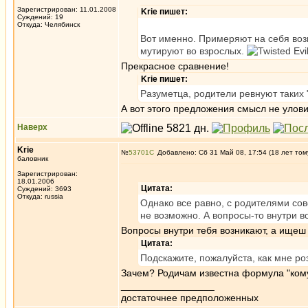
Зарегистрирован: 11.01.2008
Krie пишет:
Суждений: 19
Откуда: Челябинск
Вот именно. Примеряют на себя воз
мутируют во взрослых.
Прекрасное сравнение!
Krie пишет:
Разуметца, родители ревнуют таких 
А вот этого предложения смысл не улови
Наверх
Krie
№
53701
Добавлено: Сб 31 Май 08, 17:54 (18 лет том
баловник
Зарегистрирован:
18.01.2006
Цитата:
Суждений: 3693
Откуда: russia
Однако все равно, с родителями сове
не возможно. А вопросы-то внутри во
Вопросы внутри тебя возникают, а ищеш
Цитата:
Подскажите, пожалуйста, как мне р
Зачем? Родичам известна формула "кому
_________________
достаточнее предположенных