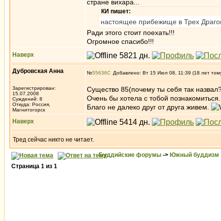
стране вихара...
КИ пишет:
настоящее прибежище в Трех Драго
Ради этого стоит поехать!!!
Огромное спасибо!!!
Наверх
Дубровская Анна
№
55636
Добавлено: Вт 15 Июл 08, 11:39 (18 лет том
Зарегистрирован:
Существо 85(почему ты себя так назвал?
15.07.2008
Очень бы хотела с тобой познакомиться
Суждений: 8
Откуда: Россия,
Благо не далеко друг от друга живем.
Магнитогорск
Наверх
Тред сейчас никто не читает.
Буддийские форумы
->
Южный буддизм
Страница
1
из
1