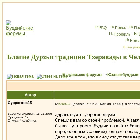
FAQ
Поиск
По
Профиль
Новы
В этом разд
Благие Дурзья традиции Тхеравады в Чел
Буддийские форумы
->
Южный буддизм
Автор
Существо'85
№
53693
Добавлено: Сб 31 Май 08, 16:00 (18 лет том
Зарегистрирован: 11.01.2008
Здравствуйте, дорогие друзья!
Суждений: 19
Спешу к вам со своей проблемой. А закл
Откуда: Челябинск
бы все тут просто: буддистов в Челябинс
определенных условиях), однако послед
Дело все в том, что в силу отсутствия в