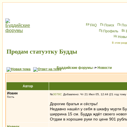
FAQ
Поиск
По
Профиль
Новы
В этом разд
Продам статуэтку Будды
Буддийские форумы
->
Новости
Автор
Иоанн
№
3078
Добавлено: Чт 21 Июл 05, 12:44 (21 год тому
Гость
Дорогие братья и сёстры!
Недавно нашёл у себя в шкафу мурти Бу
ширрина 15 см. Будда ждёт своего новог
Отдам в хорошие руки по цене 901 рубл
Наверх