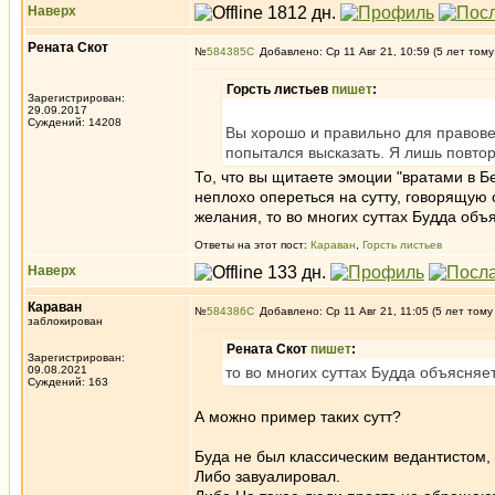
Наверх
Рената Скот
№
584385
Добавлено: Ср 11 Авг 21, 10:59 (5 лет тому
Горсть листьев
пишет
:
Зарегистрирован:
29.09.2017
Суждений: 14208
Вы хорошо и правильно для правове
попытался высказать. Я лишь повто
То, что вы щитаете эмоции "вратами в 
неплохо опереться на сутту, говорящую 
желания, то во многих суттах Будда объ
Ответы на этот пост:
Караван
,
Горсть листьев
Наверх
Караван
№
584386
Добавлено: Ср 11 Авг 21, 11:05 (5 лет тому
заблокирован
Рената Скот
пишет
:
Зарегистрирован:
09.08.2021
то во многих суттах Будда объясняе
Суждений: 163
А можно пример таких сутт?
Буда не был классическим ведантистом, 
Либо завуалировал.