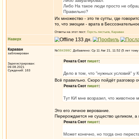
Либо завуалировал.
Либо На такое люди просто не обра
Правильно?
Их множество - это те сутты, где говор
то, что эмоции - врата в Бессознательно
Ответы на этот пост:
Горсть листьев
,
Караван
Наверх
Караван
№
584398
Добавлено: Ср 11 Авг 21, 11:52 (5 лет тому
заблокирован
Рената Скот
пишет
:
Зарегистрирован:
09.08.2021
Суждений: 163
Дело в том, что "нужных условий" у 
Всё правильно. Скоро пойдёт разговор 
Рената Скот
пишет
:
Тут КИ мне возразил, что животное 
Это его личное верование.
Перерождается не существо целиком, а и
Рената Скот
пишет
:
Может конечно, но тогда оно перест