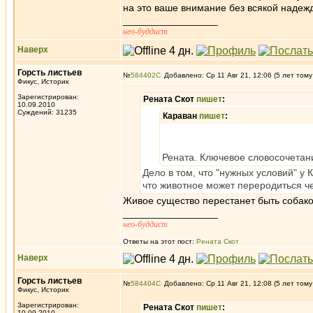
на это ваше внимание без всякой наде
_________________
нео-буддист
Наверх
Горсть листьев
№
584402
Добавлено: Ср 11 Авг 21, 12:06 (5 лет тому
Фикус, Историк
Зарегистрирован:
Рената Скот
пишет
:
10.09.2010
Суждений: 31235
Караван
пишет
:
Рената. Ключевое словосочетани
Дело в том, что "нужных условий" у 
что животное может переродиться че
Живое существо перестанет быть собако
_________________
нео-буддист
Ответы на этот пост:
Рената Скот
Наверх
Горсть листьев
№
584404
Добавлено: Ср 11 Авг 21, 12:08 (5 лет тому
Фикус, Историк
Зарегистрирован:
Рената Скот
пишет
:
10.09.2010