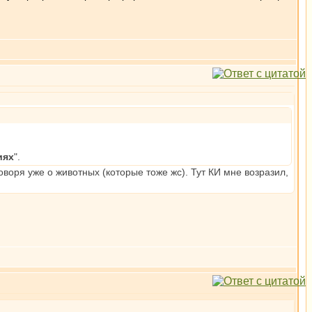
иях
".
оворя уже о животных (которые тоже жс). Тут КИ мне возразил,