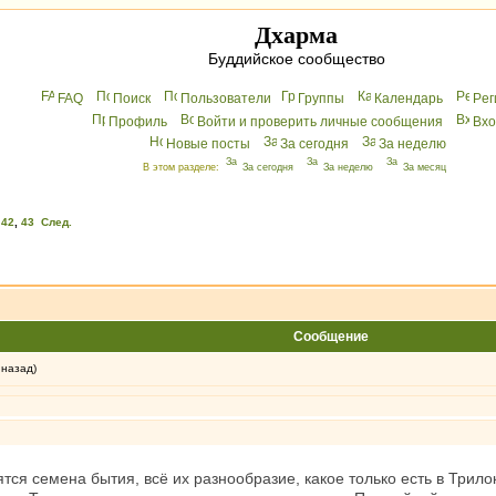
Дхарма
Буддийское сообщество
FAQ
Поиск
Пользователи
Группы
Календарь
Peг
Профиль
Войти и проверить личные сообщения
Вхo
Новые посты
За сегодня
За неделю
В этом разделе:
За сегодня
За неделю
За месяц
,
42
,
43
След.
Сообщение
 назад)
ся семена бытия, всё их разнообразие, какое только есть в Трилок