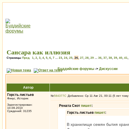
Сансара как иллюзия
Страницы
Пред.
1
,
2
,
3
,
4
,
5
,
6
,
7
...
23
,
24
,
25
,
26
,
27
,
28
,
29
...
36
,
37
,
38
,
39
,
40
,
41
Буддийские форумы
->
Дискуссии
Автор
Горсть листьев
№
584377
Добавлено: Ср 11 Авг 21, 00:11 (5 лет тому
Фикус, Историк
Зарегистрирован:
Рената Скот
пишет
:
10.09.2010
Суждений: 31235
Горсть листьев
пишет
:
В хранилище семян бытия хранят