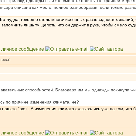
сю Трилоку, однажды вы и это сможете понять. По крайней мере я 
сансара описана как место, полное разнообразия, если только разн
Что Будда, говоря о столь многочисленных разновидностях знаний, 
запомнить лишь ту щепоть, что он держит в руке, чтобы смело суди
 назад)
навательных способностей. Благодаря им мы однажды покинули жиз
ись по причине изменения климата, не?
 нашего "рая". А изменения климата сказывались уже на том, что б