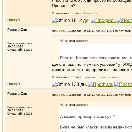
Либо На такое люди просто не обращают
Правильно?
Ответы на этот пост:
Рената Скот
Наверх
Рената Скот
№
584391
Добавлено: Ср 11 Авг 21, 11:34 (5 лет тому
Караван
пишет
:
Зарегистрирован:
29.09.2017
Суждений: 14208
Рената. Ключевое словосочетание, н
Дело в том, что "нужных условий" у КАЖД
животное может переродиться человеком
Ответы на этот пост:
Караван
,
Горсть листьев
Наверх
Рената Скот
№
584392
Добавлено: Ср 11 Авг 21, 11:38 (5 лет тому
Караван
пишет
:
Зарегистрирован:
29.09.2017
Суждений: 14208
А можно пример таких сутт?
Буда не был классическим ведантист