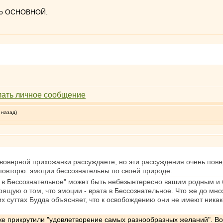
вно ОСНОВНОЙ.
 назад)
воверной прихожанки рассуждаете, но эти рассуждения очень пове
 повторю: эмоции бессознательны по своей природе.
и в Бессознательное" может быть небезынтересно вашим родным и 
орящую о том, что эмоции - врата в Бессознательное. Что же до м
х суттах Будда объясняет, что к освобождению они не имеют никак
т же прикрутили "удовлетворение самых разнообразных желаний". 