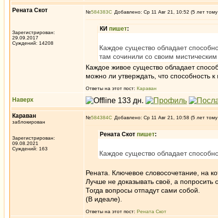
Рената Скот
№
584383
Добавлено: Ср 11 Авг 21, 10:52 (5 лет тому
КИ
пишет
:
Зарегистрирован:
29.09.2017
Суждений: 14208
Каждое существо обладает способно
там сочинили со своим мистическим
Каждое живое существо обладает способн
можно ли утверждать, что способность 
Ответы на этот пост:
Караван
Наверх
Караван
№
584384
Добавлено: Ср 11 Авг 21, 10:58 (5 лет тому
заблокирован
Рената Скот
пишет
:
Зарегистрирован:
09.08.2021
Суждений: 163
Каждое существо обладает способно
Рената. Ключевое словосочетание, на ко
Лучше не доказывать своё, а попросить 
Тогда вопросы отпадут сами собой.
(В идеале).
Ответы на этот пост:
Рената Скот