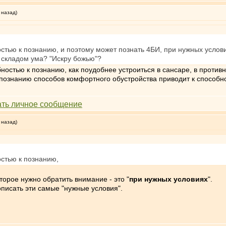
 назад)
стью к познанию, и поэтому может познать 4БИ, при нужных услови
 складом ума? "Искру божью"?
остью к познанию, как поудобнее устроиться в сансаре, в противн
к познанию способов комфортного обустройства приводит к способн
 назад)
стью к познанию,
торое нужно обратить внимание - это "
при нужных условиях
".
описать эти самые "нужные условия".