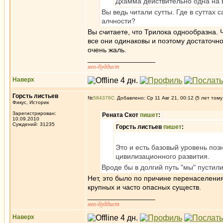
Дхамма действительно одна на в
Вы ведь читали сутты. Где в суттах 
алчности?
Вы считаете, что Трилока однообразна. 
все они одинаковы и поэтому достаточно 
очень жаль.
_________________
нео-буддист
Наверх
Горсть листьев
№
584378
Добавлено: Ср 11 Авг 21, 00:12 (5 лет тому
Фикус, Историк
Зарегистрирован:
Рената Скот
пишет
:
10.09.2010
Суждений: 31235
Горсть листьев
пишет
:
Это и есть базовый уровень поз
цивилизационного развития.
Вроде бы в долгий путь "мы" пустил
Нет, это было по причине перенаселения
крупных и часто опасных существ.
_________________
нео-буддист
Наверх