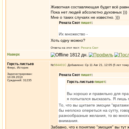
Животная составляющая будет всё ра
Пока нет людей абсолютно духовных )))
Мне о таких случаях не известно. )))
Рената Скот
пишет
:
Их множество -
Хоть одну можно?
Ответы на этот пост:
Рената Скот
Наверх
Горсть листьев
№
584401
Добавлено: Ср 11 Авг 21, 12:05 (5 лет тому
Фикус, Историк
Зарегистрирован:
Рената Скот
пишет
:
10.09.2010
Суждений: 31235
Горсть листьев
пишет
:
Вы хорошо и правильно для пра
я попытался высказать. Я лишь
То, что вы щитаете эмоции "вратам
бы неплохо опереться на сутту, гов
разнообразные желания, то во многи
внимания.
Забавно, что к понятию "эмоция" вы ту