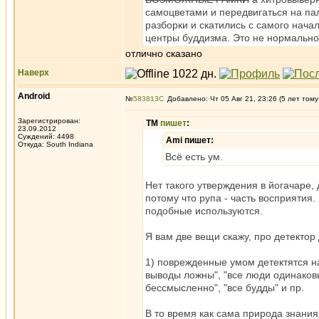
самоцветами и передвигаться на пал
разборки и скатились с самого нача
центры буддизма. Это не нормальн
отлично сказано
Наверх
Android
№
583813
Добавлено: Чт 05 Авг 21, 23:26 (5 лет тому
Зарегистрирован:
ТМ
пишет
:
23.09.2012
Суждений: 4498
Ami пишет:
Откуда: South Indiana
Всё есть ум.
Нет такого утверждения в йогачаре, 
потому что рупа - часть восприятия.
подобные используются.
Я вам две вещи скажу, про детектор
1) поврежденные умом детектятся на
выводы ложны", "все люди одинаковы"
бессмысленно", "все будды" и пр.
В то время как сама природа знани