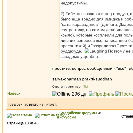
недопустимы.
2) Тибетцы создавали нац продукт, а
было еще вредно для имиджа и соби
"сатьякаравадинов" (Дигнага, Дхарм
саутрантику, на самом деле являясь
крыло), которые косплеили для поль
лишних вопросов все написанное бы
прасангикой) и "возродилось" уже т
буддахуде.
Поэтому не 
заведомо ущербна.
простите, вопрос обобщенный - "все" ти
_________________
sarva-dharmāḥ prakṛti-śuddhāḥ
Ответы на этот пост:
ТМ
Наверх
Тред сейчас никто не читает.
Буддийские форумы
->
Стра
Дискуссии
Страница
13
из
43