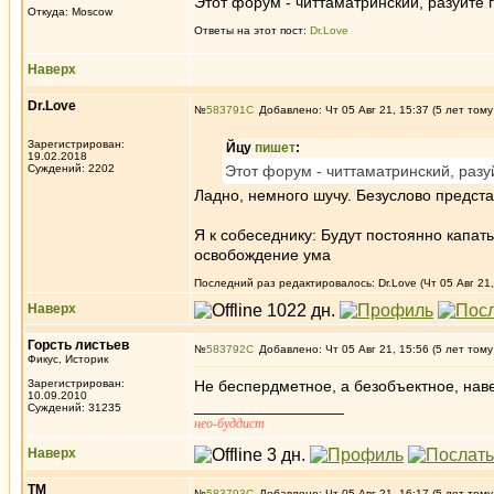
Этот форум - читтаматринский, разуйте 
Откуда: Moscow
Ответы на этот пост:
Dr.Love
Наверх
Dr.Love
№
583791
Добавлено: Чт 05 Авг 21, 15:37 (5 лет тому
Зарегистрирован:
Йцу
пишет
:
19.02.2018
Суждений: 2202
Этот форум - читтаматринский, разу
Ладно, немного шучу. Безуслово предст
Я к собеседнику: Будут постоянно капа
освобождение ума
Последний раз редактировалось: Dr.Love (Чт 05 Авг 21,
Наверх
Горсть листьев
№
583792
Добавлено: Чт 05 Авг 21, 15:56 (5 лет тому
Фикус, Историк
Зарегистрирован:
Не беспердметное, а безобъектное, нав
10.09.2010
_________________
Суждений: 31235
нео-буддист
Наверх
ТМ
№
583793
Добавлено: Чт 05 Авг 21, 16:17 (5 лет тому