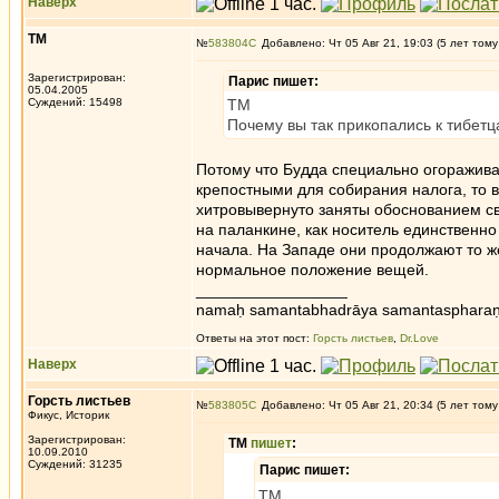
Наверх
ТМ
№
583804
Добавлено: Чт 05 Авг 21, 19:03 (5 лет тому
Зарегистрирован:
Парис пишет:
05.04.2005
Суждений: 15498
ТМ
Почему вы так прикопались к тибет
Потому что Будда специально огораживал
крепостными для собирания налога, то в
хитровывернуто заняты обоснованием св
на паланкине, как носитель единственно 
начала. На Западе они продолжают то ж
нормальное положение вещей.
_________________
namaḥ samantabhadrāya samantaspharaṇ
Ответы на этот пост:
Горсть листьев
,
Dr.Love
Наверх
Горсть листьев
№
583805
Добавлено: Чт 05 Авг 21, 20:34 (5 лет тому
Фикус, Историк
Зарегистрирован:
ТМ
пишет
:
10.09.2010
Суждений: 31235
Парис пишет:
ТМ