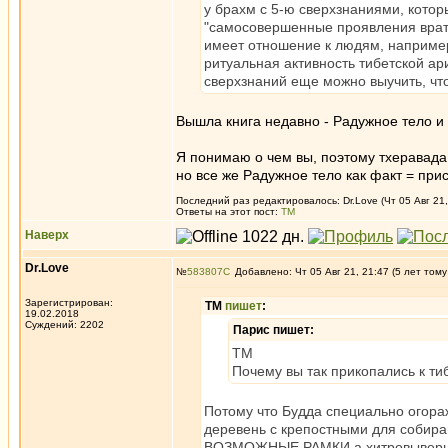
у брахм с 5-ю сверхзнаниями, котор
"самосовершенные проявления врат о
имеет отношение к людям, наприм
ритуальная активность тибетской ар
сверхзнаний еще можно выучить, что
Вышла книга недавно - Радужное тело и
Я понимаю о чем вы, поэтому тхеравада, 
но все же Радужное тело как факт = при
Последний раз редактировалось: Dr.Love (Чт 05 Авг 21,
Ответы на этот пост:
ТМ
Наверх
Dr.Love
№
583807
Добавлено: Чт 05 Авг 21, 21:47 (5 лет тому
Зарегистрирован:
ТМ
пишет
:
19.02.2018
Суждений: 2202
Парис пишет:
ТМ
Почему вы так прикопались к т
Потому что Будда специально огораж
деревень с крепостными для собиран
ВОЗМОЖНЫЕ РАМКИ
а хитровыверн