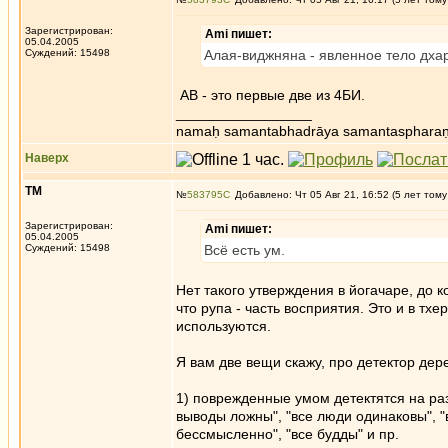
Зарегистрирован:
Ami пишет:
05.04.2005
Суждений: 15498
Алая-виджняна - явленное тело дха
АВ - это первые две из 4БИ.
_________________
namaḥ samantabhadrāya samantaspharaṇ
Наверх
ТМ
№
583795
Добавлено: Чт 05 Авг 21, 16:52 (5 лет тому
Зарегистрирован:
Ami пишет:
05.04.2005
Суждений: 15498
Всё есть ум.
Нет такого утверждения в йогачаре, до к
что рупа - часть восприятия. Это и в тх
используются.
Я вам две вещи скажу, про детектор дер
1) поврежденные умом детектятся на раз 
выводы ложны", "все люди одинаковы", "в
бессмысленно", "все будды" и пр.