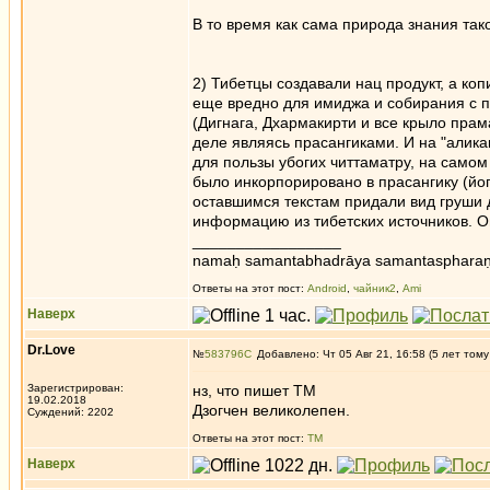
В то время как сама природа знания та
2) Тибетцы создавали нац продукт, а коп
еще вредно для имиджа и собирания с п
(Дигнага, Дхармакирти и все крыло прам
деле являясь прасангиками. И на "алика
для пользы убогих читтаматру, на само
было инкорпорировано в прасангику (йог
оставшимся текстам придали вид груши 
информацию из тибетских источников. 
_________________
namaḥ samantabhadrāya samantaspharaṇ
Ответы на этот пост:
Android
,
чайник2
,
Ami
Наверх
Dr.Love
№
583796
Добавлено: Чт 05 Авг 21, 16:58 (5 лет тому
Зарегистрирован:
нз, что пишет ТМ
19.02.2018
Дзогчен великолепен.
Суждений: 2202
Ответы на этот пост:
ТМ
Наверх