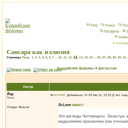
FAQ
Поиск
По
Профиль
Новы
В этом разд
Сансара как иллюзия
Страницы
Пред.
1
,
2
,
3
,
4
,
5
,
6
,
7
...
10
,
11
,
12
,
13
,
14
,
15
,
16
...
36
,
37
,
38
,
39
,
40
,
41
,
Буддийские форумы
->
Дискуссии
Автор
Йцу
№
583788
Добавлено: Чт 05 Авг 21, 15:10 (5 лет тому
Гость
Dr.Love
пишет
:
Откуда: Moscow
Это взгляды Читтамарты. Зачастую з
мадхьямика-прасангика (как отноше