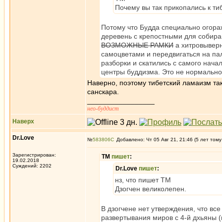
Почему вы так прикопались к т
Потому что Будда специально огораж
деревень с крепостными для собиран
ВОЗМОЖНЫЕ РАМКИ
а хитровыверн
самоцветами и передвигаться на пал
разборки и скатились с самого нача
центры буддизма. Это не нормальн
Наверно, поэтому тибетский ламаизм так
санскара.
_________________
нео-буддист
Наверх
Dr.Love
№
583806
Добавлено: Чт 05 Авг 21, 21:46 (5 лет тому
Зарегистрирован:
ТМ
пишет
:
19.02.2018
Суждений: 2202
Dr.Love
пишет
:
нз, что пишет ТМ
Дзогчен великолепен.
В дзогчене нет утверждения, что вс
развертывания миров с 4-й дхьяны (