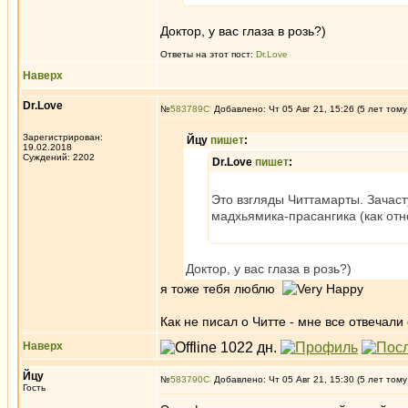
Доктор, у вас глаза в розь?)
Ответы на этот пост:
Dr.Love
Наверх
Dr.Love
№
583789
Добавлено: Чт 05 Авг 21, 15:26 (5 лет тому
Зарегистрирован:
Йцу
пишет
:
19.02.2018
Суждений: 2202
Dr.Love
пишет
:
Это взгляды Читтамарты. Зачаст
мадхьямика-прасангика (как от
Доктор, у вас глаза в розь?)
я тоже тебя люблю
Как не писал о Читте - мне все отвечали
Наверх
Йцу
№
583790
Добавлено: Чт 05 Авг 21, 15:30 (5 лет тому
Гость