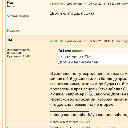
Йцу
№
583799
Добавлено: Чт 05 Авг 21, 17:38 (5 лет тому
Гость
Дзогчен, это да, пушка)
Откуда: Moscow
Наверх
ТМ
№
583803
Добавлено: Чт 05 Авг 21, 18:45 (5 лет тому
Зарегистрирован:
Dr.Love
пишет
:
05.04.2005
Суждений: 15498
нз, что пишет ТМ
Дзогчен великолепен.
В дзогчене нет утверждения, что все са
миров с 4-й дхьяны (или в бардо дхарма
сверхзнаниями, которым до будды (+ 6-
проявления врат основы (стхана\алая)", 
людям, например?
Дзогчен 
тибетской аристократии, которая никак 
что делали первые, но не вторые.
_________________
namaḥ samantabhadrāya samantaspharaṇ
Ответы на этот пост:
Dr.Love