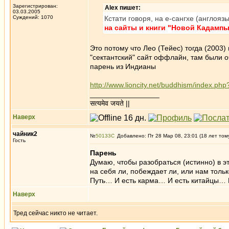
Зарегистрирован:
Alex пишет:
03.03.2005
Суждений: 1070
Кстати говоря, на е-сангхе (англоя
на сайты и книги "Новой Кадампы
Это потому что Лео (Тейес) тогда (2003
"сектантский" сайт оффлайн, там были 
парень из Индианы
http://www.lioncity.net/buddhism/index.p
_________________
सत्यमेव जयते ||
Наверх
чайник2
№
50133
Добавлено: Пт 28 Мар 08, 23:01 (18 лет том
Гость
Парень
Думаю, чтобы разобраться (истинно) в эт
на себя ли, побеждает ли, или нам тольк
Путь… И есть карма… И есть китайцы… 
Наверх
Тред сейчас никто не читает.