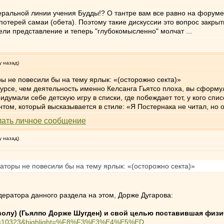
ральной линии учения Будды!? О тантре вам все равно на форуме в
отерей самаи (обета). Поэтому такие дискуссии это вопрос закрыт
ли представление и теперь "глубокомысленно" молчат ...
у назад)
ры не повесили бы на тему ярлык: «(осторожно секта)»
в курсе, чем деятельность именно Келсанга Гьятсо плоха, вы сформ
идумали себе детскую игру в списки, где побеждает тот, у кого спи
нтом, который высказывается в стиле: «Я Постернака не читал, н
у назад)
раторы не повесили бы на тему ярлык: «(осторожно секта)»
дератора данного раздела на этом, Дорже Дугарова:
олу) (Гьялпо Дорже Шугден) и свой целью поставившая физи
php?t=10323&highlight=%F8%F3%E3%E4%E5%ED