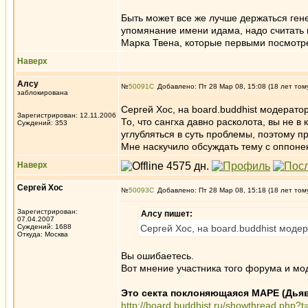
Быть может все же лучше держаться гене
упомянание имени идама, надо считать п
Марка Твена, которые первыми посмотре
Наверх
Алсу
№
50091
Добавлено: Пт 28 Мар 08, 15:08 (18 лет том
заблокирована
Сергей Хос, на board.buddhist модерато
Зарегистрирован: 12.11.2006
То, что сангха давно расколота, вы не 
Суждений: 353
углубляться в суть проблемы, поэтому пр
Мне наскучило обсуждать тему с оппоне
Наверх
Сергей Хос
№
50093
Добавлено: Пт 28 Мар 08, 15:18 (18 лет том
Зарегистрирован:
Алсу пишет:
07.04.2007
Суждений: 1688
Сергей Хос, на board.buddhist моде
Откуда: Москва
Вы ошибаетесь.
Вот мнение участника того форума и мо
Это секта поклоняющаяся МАРЕ (Дьяв
http://board.buddhist.ru/showthread.