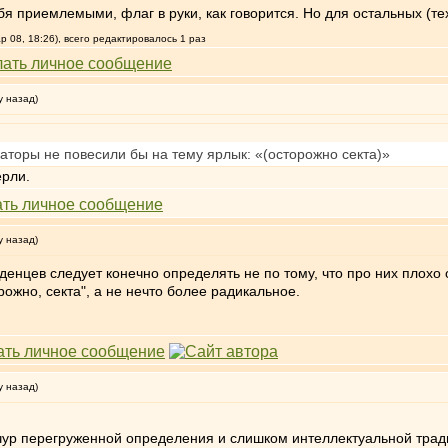
я приемлемыми, флаг в руки, как говорится. Но для остальных (тех,
 08, 18:26), всего редактировалось 1 раз
у назад)
раторы не повесили бы на тему ярлык: «(осторожно секта)»
ёрли.
у назад)
угденцев следует конечно определять не по тому, что про них плох
орожно, секта", а не нечто более радикальное.
у назад)
чур перегруженной определения и слишком интеллектуальной трад