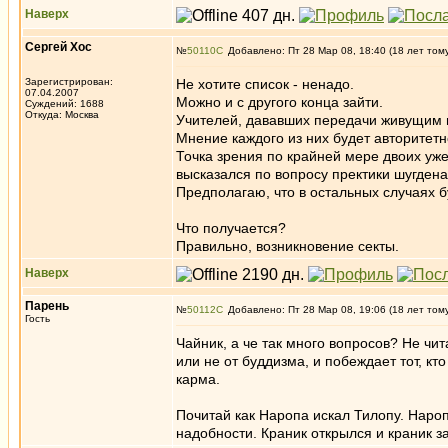
Наверх
Сергей Хос
№
50110
Добавлено: Пт 28 Мар 08, 18:40 (18 лет том
Зарегистрирован:
Не хотите список - ненадо.
07.04.2007
Можно и с другого конца зайти.
Суждений: 1688
Откуда: Москва
Учителей, дававших передачи живущим в
Мнение каждого из них будет авторитетно
Точка зрения по крайней мере двоих уже
высказался по вопросу пректики шугдена
Предполагаю, что в остальных случаях 
Что получается?
Правильно, возникновение секты.
Наверх
Парень
№
50112
Добавлено: Пт 28 Мар 08, 19:06 (18 лет том
Гость
Чайник, а че так много вопросов? Не чи
или не от буддизма, и побеждает тот, кт
карма.
Почитай как Наропа искал Тилопу. Нароп
надобности. Краник открылся и краник з