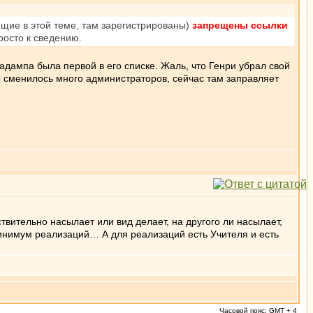
ющие в этой теме, там зарегистрированы)
запрещены ссылки
просто к сведению.
Кадампа была первой в его списке. Жаль, что Генри убрал свой
р сменилось много администраторов, сейчас там заправляет
ствительно насылает или вид делает, на другого ли насылает,
то минимум реализаций… А для реализаций есть Учителя и есть
Часовой пояс: GMT + 4