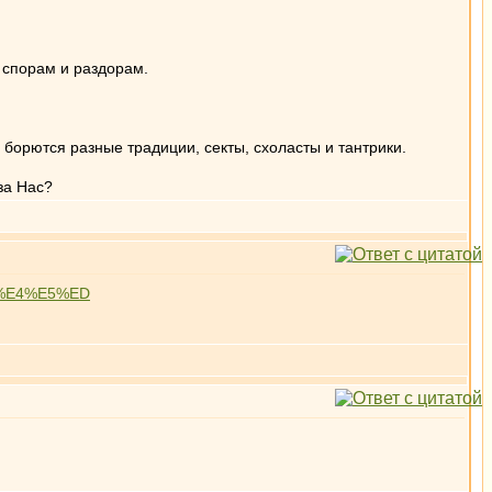
 спорам и раздорам.
 борются разные традиции, секты, схоласты и тантрики.
за Нас?
%E3%E4%E5%ED