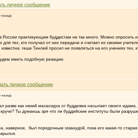
у назад)
 России практикующим буддистам не так много. Можно опросить их
 для тех, кто получал от них передачи и считает их своими учител
 известна: геше Тинлей просил не появляться на его учениях тех, 
.
будем иметь подобную реакцию.
у назад)
тал разве как некий махасидха от буддизма насылает своего идама,
о круче? Ты думаешь зря что ли буддийские институты были разруше
а, наверное, был порядочным зззанудой, пока его какая-то старая 
акрылся.