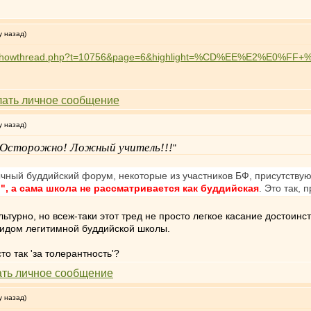
у назад)
t.ru/showthread.php?t=10756&page=6&highlight=%CD%EE%E2%E0
у назад)
Осторожно! Ложный учитель!!!
"
зычный буддийский форум, некоторые из участников БФ, присутству
", а сама школа не рассматривается как буддийская
. Это так, 
турно, но всеж-таки этот тред не просто легкое касание достоинст
видом легитимной буддийской школы.
то так 'за толерантность'?
у назад)