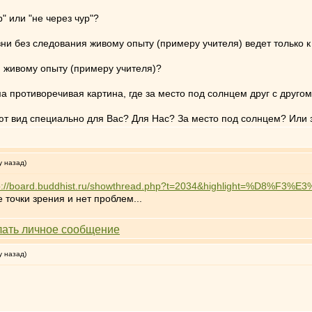
 или "не через чур"?
ни без следования живому опыту (примеру учителя) ведет только к
 живому опыту (примеру учителя)?
а противоречивая картина, где за место под солнцем друг с другом
 вид специально для Вас? Для Нас? За место под солнцем? Или 
у назад)
p://board.buddhist.ru/showthread.php?t=2034&highlight=%D8%F3
точки зрения и нет проблем...
у назад)