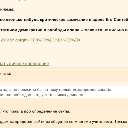
й-ламы:
но сколько-нибудь критическое замечание в адрес Его Святей
тствием демократии и свободы слова -- меня это не сильно в
php?t=2034&highlight=%F8%F3%E3%E4%E5%ED
у назад)
раторы не повесили бы на тему ярлык: «(осторожно секта)»
и, где побеждает тот, у кого список длиннее.
, кто прав, а про определение секты.
дампы придется выйти из общения со многими учителями. Только по