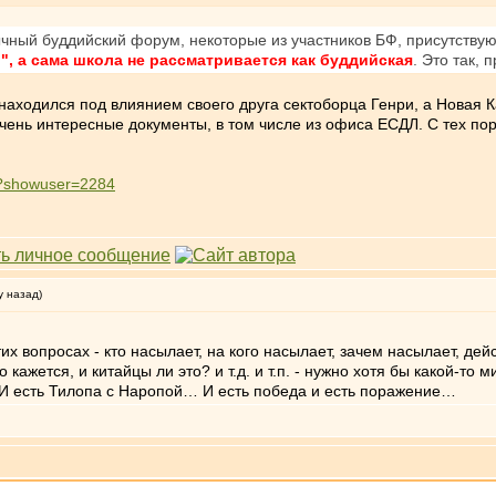
зычный буддийский форум, некоторые из участников БФ, присутству
", а сама школа не рассматривается как буддийская
. Это так, 
) находился под влиянием своего друга сектоборца Генри, а Новая 
очень интересные документы, в том числе из офиса ЕСДЛ. С тех по
hp?showuser=2284
у назад)
их вопросах - кто насылает, на кого насылает, зачем насылает, дей
о кажется, и китайцы ли это? и т.д. и т.п. - нужно хотя бы какой-
И есть Тилопа с Наропой… И есть победа и есть поражение…