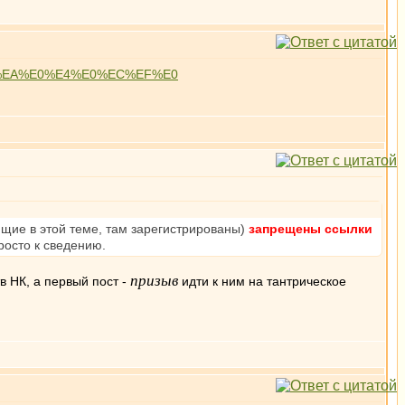
%FF+%EA%E0%E4%E0%EC%EF%E0
ющие в этой теме, там зарегистрированы)
запрещены ссылки
просто к сведению.
призыв
в НК, а первый пост -
идти к ним на тантрическое