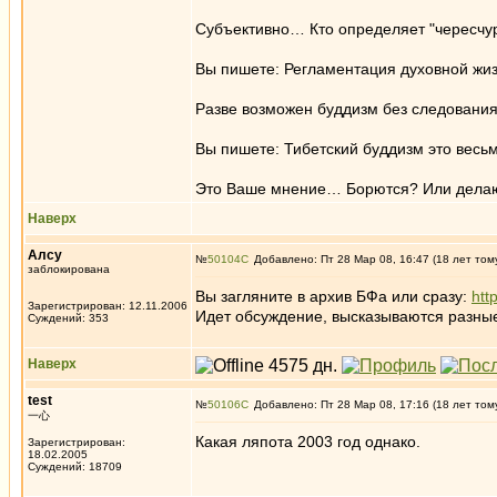
Субъективно… Кто определяет "чересчур"
Вы пишете: Регламентация духовной жиз
Разве возможен буддизм без следования
Вы пишете: Тибетский буддизм это весьм
Это Ваше мнение… Борются? Или делают
Наверх
Алсу
№
50104
Добавлено: Пт 28 Мар 08, 16:47 (18 лет том
заблокирована
Вы загляните в архив БФа или сразу:
htt
Зарегистрирован: 12.11.2006
Идет обсуждение, высказываются разные 
Суждений: 353
Наверх
test
№
50106
Добавлено: Пт 28 Мар 08, 17:16 (18 лет том
一心
Какая ляпота 2003 год однако.
Зарегистрирован:
18.02.2005
Суждений: 18709