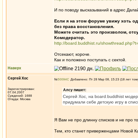
И по поводу высказываний в адрес Дала
Если я на этом форуме увижу хоть од
без права восстановления.
Можете считать это произволом, отсу
Комодератор.
http://board.buddhist.ru/showthread.
Отсекают, короче.
Как и положено поступать с сектой.
Наверх
Сергей Хос
№
50094
Добавлено: Пт 28 Мар 08, 15:23 (18 лет том
Зарегистрирован:
Алсу пишет:
07.04.2007
Суждений: 1688
Сергей Хос, на board.buddhist моде
Откуда: Москва
придумали себе детскую игру в списк
Я Вам не про длинну списков и не про то
Тем, кто станет приверженцами Новой Ка