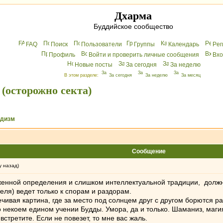
Дхарма
Буддийское сообщество
FAQ
Поиск
Пользователи
Группы
Календарь
Peг
Профиль
Войти и проверить личные сообщения
Вхo
Новые посты
За сегодня
За неделю
В этом разделе:
За сегодня
За неделю
За месяц
(осторожно секта)
ддизм
Сообщение
у назад)
женной определения и слишком интеллектуальной традиции, должн
ля) ведет только к спорам и раздорам.
чивая картина, где за место под солнцем друг с другом борются ра
о некоем едином учении Будды. Умора, да и только. Шаманиз, магия,
встретите. Если не повезет, то мне вас жаль.