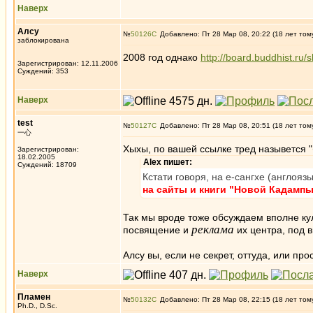
Наверх
Алсу
№
50126
Добавлено: Пт 28 Мар 08, 20:22 (18 лет том
заблокирована
2008 год однако
http://board.buddhis
Зарегистрирован: 12.11.2006
Суждений: 353
Наверх
test
№
50127
Добавлено: Пт 28 Мар 08, 20:51 (18 лет том
一心
Хыхы, по вашей ссылке тред назывется "
Зарегистрирован:
18.02.2005
Alex пишет:
Суждений: 18709
Кстати говоря, на е-сангхе (англоя
на сайты и книги "Новой Кадампы
Так мы вроде тоже обсуждаем вполне куль
реклама
посвящение и
их центра, под 
Алсу вы, если не секрет, оттуда, или прос
Наверх
Пламен
№
50132
Добавлено: Пт 28 Мар 08, 22:15 (18 лет том
Ph.D., D.Sc.