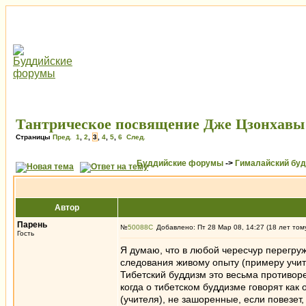
Тантрическое посвящение Дже Цзонхавы 
Страницы
Пред.
1
,
2
,
3
,
4
,
5
,
6
След.
Буддийские форумы
->
Гималайский бу
Автор
Парень
№
50088
Добавлено: Пт 28 Мар 08, 14:27 (18 лет том
Гость
Я думаю, что в любой чересчур перегру
следования живому опыту (примеру учите
Тибетский буддизм это весьма противоре
когда о тибетском буддизме говорят как 
(учителя), не зашоренные, если повезет, 