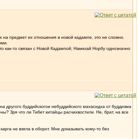
 на предмет их отношения в новой кадампе, это не сложно.
ями.
кто как-то связан с Новой Кадампой; Намкхай Норбу однозначно
 на другого буддийскогои небуддийского махасидха от буддизма
ны? Зря что ли Тибет китайцы расчихвостили. Не, брат, на все
карга не взяла в оборот. Мне доказывать кому-то без