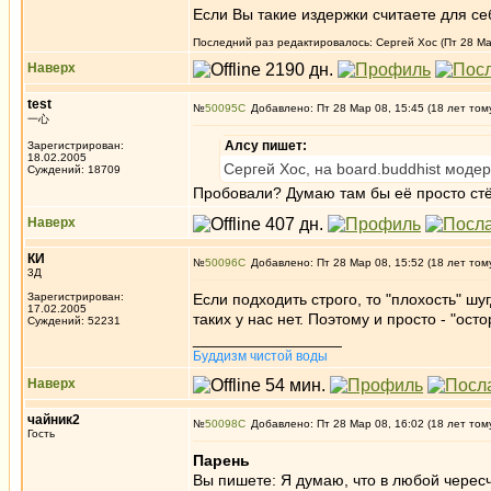
Если Вы такие издержки считаете для себ
Последний раз редактировалось: Сергей Хос (Пт 28 Мар
Наверх
test
№
50095
Добавлено: Пт 28 Мар 08, 15:45 (18 лет том
一心
Алсу пишет:
Зарегистрирован:
18.02.2005
Сергей Хос, на board.buddhist моде
Суждений: 18709
Пробовали? Думаю там бы её просто ст
Наверх
КИ
№
50096
Добавлено: Пт 28 Мар 08, 15:52 (18 лет том
3Д
Зарегистрирован:
Если подходить строго, то "плохость" ш
17.02.2005
таких у нас нет. Поэтому и просто - "ост
Суждений: 52231
_________________
Буддизм чистой воды
Наверх
чайник2
№
50098
Добавлено: Пт 28 Мар 08, 16:02 (18 лет том
Гость
Парень
Вы пишете: Я думаю, что в любой черес