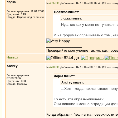
лорка
№
46978
Добавлено: Вс 13 Янв 08, 02:45 (19 лет том
Зарегистрирован: 11.01.2008
Поляков пишет:
Суждений: 143
Откуда: Страна под солнцем
лорка пишет:
Ну,а так как у меня нет учителя 
И на форумах спрашивать о том, как 
_________________
Проверяйте мое учение так же, как провер
Наверх
Andrey
№
47063
Добавлено: Вт 15 Янв 08, 15:02 (19 лет том
Зарегистрирован:
лорка пишет:
07.03.2006
Суждений: 323
Andrey пишет:
Откуда: Moscow
...Хотя, когда нахлынывают нен
То есть эти образы-лишнее?
Они лишние именно в традиции дзен 
Когда образы - "волны на поверхности в