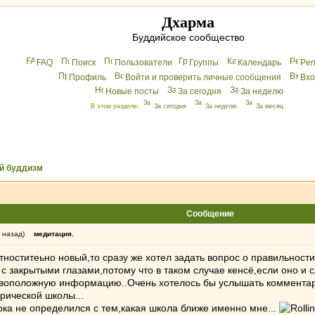
Дхарма
Буддийское сообщество
FAQ
Поиск
Пользователи
Группы
Календарь
Peг
Профиль
Войти и проверить личные сообщения
Вхo
Новые посты
За сегодня
За неделю
В этом разделе:
За сегодня
За неделю
За месяц
й буддизм
Сообщение
 назад)
медитация.
отноститеьно новый,то сразу же хотел задать вопрос о правильност
 с закрытыми глазами,потому что в таком случае кенсё,если оно и с
ивоположную информацию..Очень хотелось бы услышать комментари
трической школы...
пока не определился с тем,какая школа ближе именно мне...