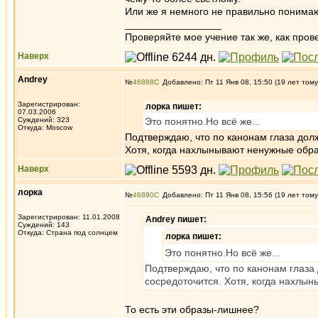
Или же я немного не правильно понима
_________________
Проверяйте мое учение так же, как провер
Наверх
Andrey
№
46888
Добавлено: Пт 11 Янв 08, 15:50 (19 лет тому
Зарегистрирован:
лорка пишет:
07.03.2006
Суждений: 323
Это понятно.Но всё же...
Откуда: Moscow
Подтверждаю, что по канонам глаза долж
Хотя, когда нахлынывают ненужные обра
Наверх
лорка
№
46890
Добавлено: Пт 11 Янв 08, 15:56 (19 лет тому
Зарегистрирован: 11.01.2008
Andrey пишет:
Суждений: 143
Откуда: Страна под солнцем
лорка пишет:
Это понятно.Но всё же...
Подтверждаю, что по канонам глаза 
сосредоточится. Хотя, когда нахлын
То есть эти образы-лишнее?