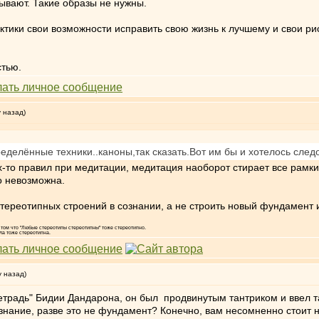
ывают. Такие образы не нужны.
тики свои возможности исправить свою жизнь к лучшему и свои рис
стью.
у назад)
ределённые техники..каноны,так сказать.Вот им бы и хотелось сле
-то правил при медитации, медитация наоборот стирает все рамки 
о невозможна.
тереотипных строений в сознании, а не строить новый фундамент 
том что "Любые стереотипы стереотипны" тоже стереотипно.
ла тоже стереотипна.
у назад)
етрадь" Бидии Дандарона, он был продвинутым тантриком и ввел т
знание, разве это не фундамент? Конечно, вам несомненно стоит н