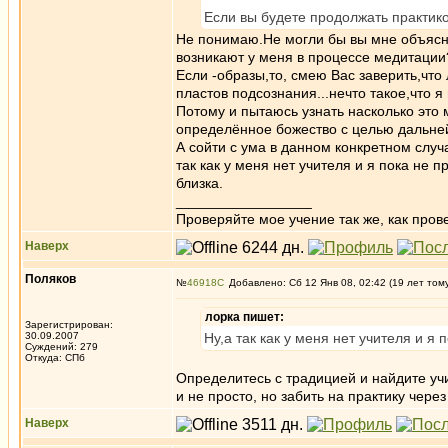
Если вы будете продолжать практиков
Не понимаю.Не могли бы вы мне объясни
возникают у меня в процессе медитации
Если -образы,то, смею Вас заверить,что
пластов подсознания...нечто такое,что я
Потому и пытаюсь узнать насколько это 
определённое божество с целью дальней
А сойти с ума в данном конкретном случ
так как у меня нет учителя и я пока не 
близка.
_________________
Проверяйте мое учение так же, как провер
Наверх
Поляков
№
46918
Добавлено: Сб 12 Янв 08, 02:42 (19 лет том
лорка пишет:
Зарегистрирован:
30.09.2007
Ну,а так как у меня нет учителя и я 
Суждений: 279
Откуда: СПб
Определитесь с традицией и найдите учи
и не просто, но забить на практику чере
Наверх