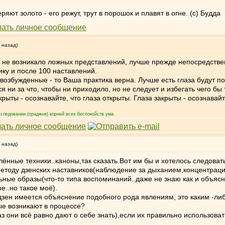
яют золото - его режут, трут в порошок и плавят в огне. (с) Будда
 назад)
 не возникало ложных представлений, лучше прежде непосредствен
ку и после 100 наставлений.
возбужденные - то Ваша практика верна. Лучше есть глаза будут 
 ни за что, чтобы ни приходило, но не следует и избегать чего бы
крыты - осознавайте, что глаза открыты. Глаза закрыты - осознавайт
следовании (праджня) корней всех беспокойств ума.
 назад)
лённые техники..каноны,так сказать.Вот им бы и хотелось следова
етоду дзенских наставников(наблюдение за дыханием,концентрация 
ьные образы(что-то типа воспоминаний..даже не знаю как и объясн
е..но такое моё).
 дзен имеется объяснение подобного рода явлениям, это каким -ли
е возникают в процессе?
з они всё равно дают о себе знать),если их правильно использоват