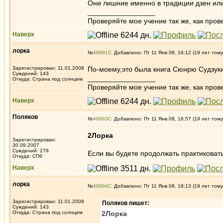
Они лишние именно в традиции дзен или
_________________
Проверяйте мое учение так же, как провер
Наверх
лорка
№
46891
Добавлено: Пт 11 Янв 08, 16:12 (19 лет тому
Зарегистрирован: 11.01.2008
По-моему,это была книга Сюнрю Судзуки
Суждений: 143
_________________
Откуда: Страна под солнцем
Проверяйте мое учение так же, как провер
Наверх
Поляков
№
46893
Добавлено: Пт 11 Янв 08, 16:57 (19 лет тому
2Лорка
Зарегистрирован:
30.09.2007
Суждений: 279
Если вы будете продолжать практиковать 
Откуда: СПб
Наверх
лорка
№
46894
Добавлено: Пт 11 Янв 08, 18:13 (19 лет тому
Зарегистрирован: 11.01.2008
Поляков пишет:
Суждений: 143
Откуда: Страна под солнцем
2Лорка