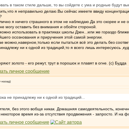
ать в таком стиле дальше, то вы сойдете с ума и родные будут вын
ть,что я неправильно делаю.Вы сейчас имеете ввиду концентрацию
?
 лично я ничего страшного в этом не наблюдаю.Да это скорее и не
 не могу оставить без внимания и обойти стороной.
можно использовать в практиках школы Дзен...или же гораздо ближ
шего осознования и приручения этой самой энергии.
ае можно,наверное,только если пытаться всё это делать без соотв
принадлежу ни к одной из традиций,то я всего лишь интересуюсь ,к
яют золото - его режут, трут в порошок и плавят в огне. (с) Будда
у назад)
пока не принадлежу ни к одной из традиций...
теля, без этого вобще никак. Домашняя самодеятельность, конечно
з некоторое время из-за отсутствия продвижения - запросто. И на ф