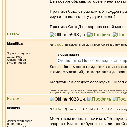
Бывают же образы, которые меня захват
Практики бывают разными. У каждой прак
изучая, и веря опыту других людей.
Практика Сото Дзэн хороша своей мягко
Наверх
Mumifikat
№
47409
Добавлено: Вс 27 Янв 08, 00:56 (19 лет том
Зарегистрирован:
лорка пишет:
15.12.2006
Суждений: 35
Это понятно.Но всё же ведь есть оп
Откуда: Крым
Как вообще можно придерживаться каких
каких-то указаний, то медитация дефакт
Медитацией следует освободить шквал с
_________________
Любые стереотипы стереотипны и даже не стереотипы стереотипны и понятие о 
В результате образуется некая стереотипная бесконечность, которая по сути де
Наверх
Фалаза
№
52857
Добавлено: Вс 18 Май 08, 10:11 (18 лет том
Может, вам почитать почитать "Черную т
Зарегистрирован:
здорово. Вы что-нибудь слышали про Со
03.05.2007