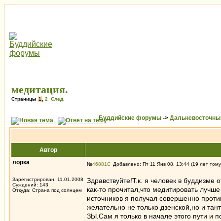
медитация.
Страницы
1
,
2
След.
Буддийские форумы
->
Дальневосточны
Автор
лорка
№
46881
Добавлено: Пт 11 Янв 08, 13:44 (19 лет тому
Зарегистрирован: 11.01.2008
Здравствуйте!Т.к. я человек в буддизме 
Суждений: 143
как-то прочитал,что медитировать лучше
Откуда: Страна под солнцем
источников я получал совершенно прот
желательно не только дзенской,но и тан
ЗЫ.Сам я только в начале этого пути и 