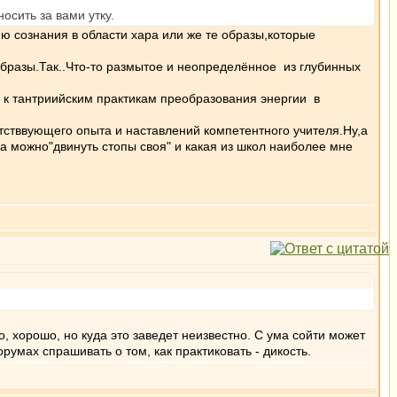
осить за вами утку.
 сознания в области хара или же те образы,которые
 образы.Так..Что-то размытое и неопределённое из глубинных
е к тантриийским практикам преобразования энергии в
етстввующего опыта и наставлений компетентного учителя.Ну,а
уда можно"двинуть стопы своя" и какая из школ наиболее мне
, хорошо, но куда это заведет неизвестно. С ума сойти может
орумах спрашивать о том, как практиковать - дикость.