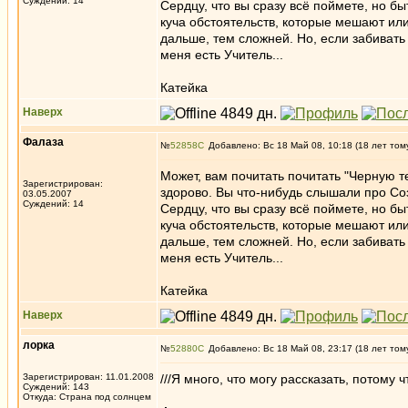
Суждений: 14
Сердцу, что вы сразу всё поймете, но бы
куча обстоятельств, которые мешают или
дальше, тем сложней. Но, если забивать 
меня есть Учитель...
Катейка
Наверх
Фалаза
№
52858
Добавлено: Вс 18 Май 08, 10:18 (18 лет том
Может, вам почитать почитать "Черную т
Зарегистрирован:
здорово. Вы что-нибудь слышали про Со
03.05.2007
Суждений: 14
Сердцу, что вы сразу всё поймете, но бы
куча обстоятельств, которые мешают или
дальше, тем сложней. Но, если забивать 
меня есть Учитель...
Катейка
Наверх
лорка
№
52880
Добавлено: Вс 18 Май 08, 23:17 (18 лет том
Зарегистрирован: 11.01.2008
///Я много, что могу рассказать, потому ч
Суждений: 143
Откуда: Страна под солнцем