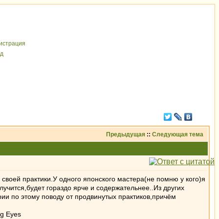
иcтрaция
д
Предыдущая
::
Следующая тема
и своей практики.У одного японского мастера(не помню у кого)я
лучится,будет гораздо ярче и содержательнее..Из других
и по этому поводу от продвинутых практиков,причём