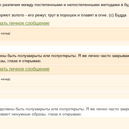
ю различия между постепенными и непостепенными методами в б
яют золото - его режут, трут в порошок и плавят в огне. (с) Будда
 назад)
ны быть полузакрыты или полуоткрыты. Я же лично часто закрываю 
зы, глаза я открываю.
 назад)
должны быть полузакрыты или полуоткрыты. Я же лично часто закры
ывают ненужные образы, глаза я открываю.