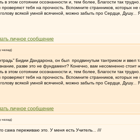
ть в этом сотоянии осознанности и, тем более, Благости так трудно
 проверяют тебя на прочность. Вспомните странников, которых не 
голову всякой умной всячиной, можно забыть про Сердце, Душу... Я
у назад)
етрадь" Бидии Дандарона, он был продвинутым тантриком и ввел т
знание, разве это не фундамент? Конечно, вам несомненно стоит н
ть в этом сотоянии осознанности и, тем более, Благости так трудно
 проверяют тебя на прочность. Вспомните странников, которых не 
голову всякой умной всячиной, можно забыть про Сердце, Душу... Я
у назад)
то сама переживаю это. У меня есть Учитель... ///