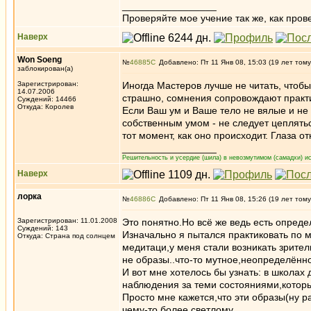
_________________
Проверяйте мое учение так же, как провер
Наверх
Won Soeng
№
46885
Добавлено: Пт 11 Янв 08, 15:03 (19 лет тому
заблокирован(а)
Зарегистрирован:
Иногда Мастеров лучше не читать, чтобы
14.07.2006
страшно, сомнения сопровождают практи
Суждений: 14466
Откуда: Королев
Если Ваш ум и Ваше тело не вялые и не 
собственным умом - не следует цепляться
тот момент, как оно происходит. Глаза от
_________________
Решительность и усердие (шила) в невозмутимом (самадхи) ис
Наверх
лорка
№
46886
Добавлено: Пт 11 Янв 08, 15:26 (19 лет тому
Зарегистрирован: 11.01.2008
Это понятно.Но всё же ведь есть опреде
Суждений: 143
Изначально я пытался практиковать по м
Откуда: Страна под солнцем
медитаци,у меня стали возникать зрител
не образы..что-то мутное,неопределённо
И вот мне хотелось бы узнать: в школах
наблюдения за теми состояниями,которы
Просто мне кажется,что эти образы(ну ра
чему-то более светлому.