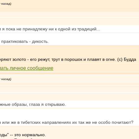
у назад)
и я пока не принадлежу ни к одной из традиций...
практиковать - дикость.
яют золото - его режут, трут в порошок и плавят в огне. (с) Будда
у назад)
ужные образы, глаза я открываю.
или же в тибетских направлениях их так же не особо почитают?
оды" -- это нормально.